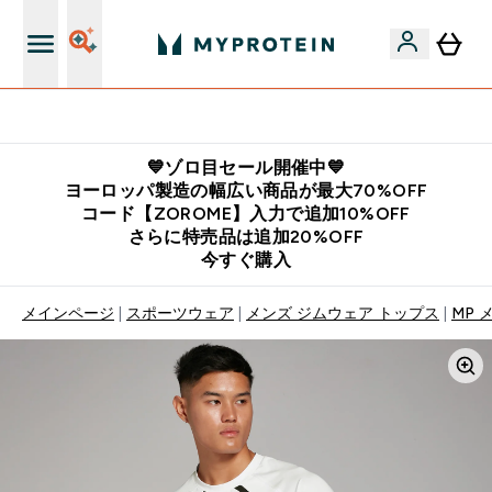
公式LINE追加で最新お得情報をゲット
💙ゾロ目セール開催中💙
ヨーロッパ製造の幅広い商品が最大70%OFF
コード【ZOROME】入力で追加10%OFF
さらに特売品は追加20%OFF
今すぐ購入
メインページ
スポーツウェア
メンズ ジムウェア トップス
MP 