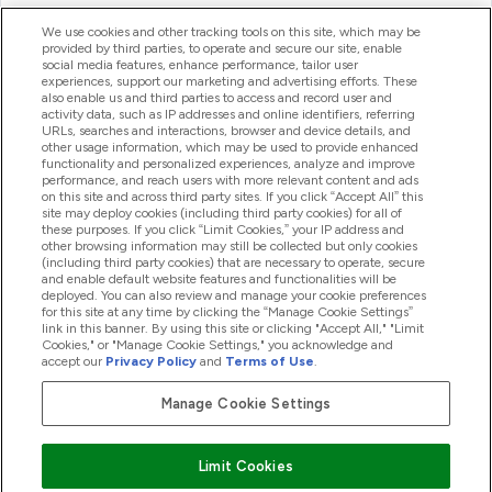
ヘルプ＆ガイド
We use cookies and other tracking tools on this site, which may be
provided by third parties, to operate and secure our site, enable
social media features, enhance performance, tailor user
experiences, support our marketing and advertising efforts. These
also enable us and third parties to access and record user and
商品について
activity data, such as IP addresses and online identifiers, referring
URLs, searches and interactions, browser and device details, and
other usage information, which may be used to provide enhanced
functionality and personalized experiences, analyze and improve
会社概要
performance, and reach users with more relevant content and ads
on this site and across third party sites. If you click “Accept All” this
site may deploy cookies (including third party cookies) for all of
these purposes. If you click “Limit Cookies,” your IP address and
特典＆ポイント
other browsing information may still be collected but only cookies
(including third party cookies) that are necessary to operate, secure
and enable default website features and functionalities will be
deployed. You can also review and manage your cookie preferences
for this site at any time by clicking the “Manage Cookie Settings”
2026 The Hut.com Ltd
link in this banner. By using this site or clicking "Accept All," "Limit
Cookies," or "Manage Cookie Settings," you acknowledge and
accept our
Privacy Policy
and
Terms of Use
.
Manage Cookie Settings
Pay with
Limit Cookies