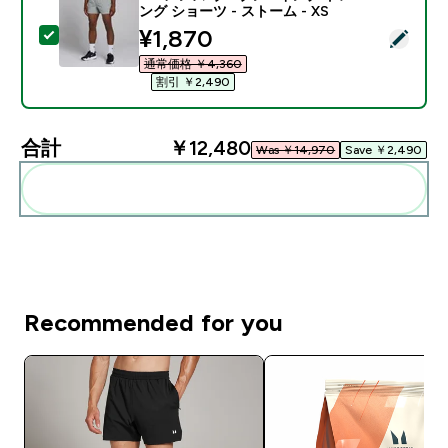
ング ショーツ - ストーム - XS
discounted price
¥1,870‎
この商品を選択 - MP メンズ ウーブン 5インチ トレーニ
通常価格 ￥4,360‎
割引 ￥2,490‎
合計
￥12,480‎
Was ￥14,970‎
Save ￥2,490‎
まとめてカートに入れる
Recommended for you