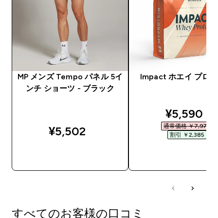
MP メンズ Tempo パネル 5イ
Impact ホエイ プロ
ンチ ショーツ - ブラック
discounte
¥5,590‎
通常価格 ￥7,975‎
¥5,502‎
割引 ￥2,385‎
今すぐ購入
今すぐ購入
すべてのお客様の口コミ