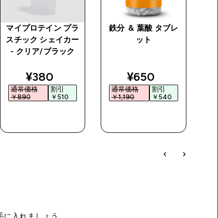
マイプロテイン プラ
鉄分 ＆ 葉酸 タブレ
M
スチック シェイカー
ット
ン
- クリア/ブラック
ブ
price
discounted price
discounted price
¥380‎
¥650‎
通常価格
割引
通常価格
割引
￥890‎
￥510‎
￥1,190‎
￥540‎
￥
今すぐ購入
今すぐ購入
を手に入れましょう。