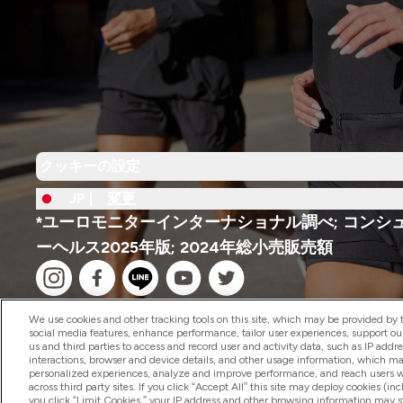
クッキーの設定
JP |
変更
*ユーロモニターインターナショナル調べ; コンシ
ーヘルス2025年版; 2024年総小売販売額
We use cookies and other tracking tools on this site, which may be provided by th
social media features, enhance performance, tailor user experiences, support ou
us and third parties to access and record user and activity data, such as IP addr
interactions, browser and device details, and other usage information, which m
2026 The Hut.com Ltd
personalized experiences, analyze and improve performance, and reach users wi
across third party sites. If you click “Accept All” this site may deploy cookies (inc
you click “Limit Cookies,” your IP address and other browsing information may sti