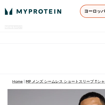
ヨーロッ
NEW&HOT
プロテイン
アミノ酸
サプリメント
プロテ
Enter NEW&HOT submenu
Enter プロテイン submenu
Enter アミノ酸 submenu
Enter サ
⌄
⌄
⌄
⌄
12,000円以上購入で送料無
Home
MP メンズ シームレス ショートスリーブ Tシャ