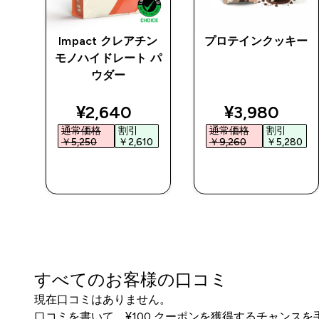
プロ
Impact クレアチン
プロテインクッキー
モノハイドレート パ
ウダー
ed price
discounted price
discounted 
¥2,640‎
¥3,980‎
通常価格
割引
通常価格
割引
5‎
￥5,250‎
￥2,610‎
￥9,260‎
￥5,280‎
今すぐ購入
今すぐ購入
すべてのお客様の口コミ
現在口コミはありません。
口コミを書いて、¥100 クーポンを獲得するチャンス