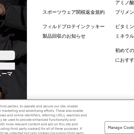
アミノ
スポーツウェア関税返金規約
プリメ
フィルドプロテインクッキー
ビタミ
製品回収のお知らせ
ミネラ
初めて
におす
ューマ
ird parties, to operate and secure our site, enable
r marketing and advertising efforts. These also enable
esses and online identifiers, referring URLs, searches and
ay be used to provide enhanced functionality and
Pay with
th more relevant content and ads on this site and
Manage Cooki
luding third party cookies) for all of these purposes. If
ll be collected but only cookies (including third party