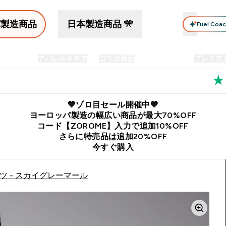
パ製造商品
日本製造商品 🎌
Fuel Coa
イン食品
アパレル＆ギア
コラボ商品
セット商品
プレミア
プリメント submenu
Enter プロテイン食品 submenu
Enter アパレル＆ギア submenu
Enter コラボ商品 submen
⌄
⌄
⌄
料
公式LINE追加で最新お得情報をゲット
公式アプリはこちら
💙ゾロ目セール開催中💙
ヨーロッパ製造の幅広い商品が最大70%OFF
コード【ZOROME】入力で追加10%OFF
さらに特売品は追加20%OFF
今すぐ購入
ツ - スカイグレーマール