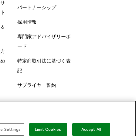
酸サ
パートナーシップ
ント
採用情報
ン＆
ル
専門家アドバイザリーボ
ード
の方
すめ
特定商取引法に基づく表
記
サプライヤー誓約
e Settings
Limit Cookies
Accept All