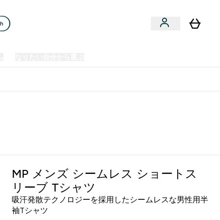
ch
ム
なりたい自分から選ぶ
クリアランスセール
日本製造商品
u
Enter プレミアム submenu
Enter なりたい自分から選ぶ submenu
En
⌄
⌄
⌄
欧州スポーツ栄養No.1ブランド*
MP メンズ シームレス ショートス
リーブ Tシャツ
吸汗発散テクノロジーを採用したシームレスな男性用半
袖Tシャツ