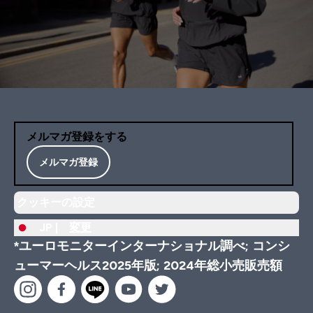
メルマガ登録をする
メルマガ登録
クッキーの設定
JP |
変更
*ユーロモニターインターナショナル調べ; コンシ
ューマーヘルス2025年版; 2024年総小売販売額