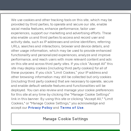
ヘルプ＆ガイド
We use cookies and other tracking tools on this site, which may be
provided by third parties, to operate and secure our site, enable
social media features, enhance performance, tailor user
experiences, support our marketing and advertising efforts. These
also enable us and third parties to access and record user and
商品について
activity data, such as IP addresses and online identifiers, referring
URLs, searches and interactions, browser and device details, and
other usage information, which may be used to provide enhanced
functionality and personalized experiences, analyze and improve
会社概要
performance, and reach users with more relevant content and ads
on this site and across third party sites. If you click “Accept All” this
site may deploy cookies (including third party cookies) for all of
these purposes. If you click “Limit Cookies,” your IP address and
特典＆ポイント
other browsing information may still be collected but only cookies
(including third party cookies) that are necessary to operate, secure
and enable default website features and functionalities will be
deployed. You can also review and manage your cookie preferences
for this site at any time by clicking the “Manage Cookie Settings”
2026 The Hut.com Ltd
link in this banner. By using this site or clicking "Accept All," "Limit
Cookies," or "Manage Cookie Settings," you acknowledge and
accept our
Privacy Policy
and
Terms of Use
.
Manage Cookie Settings
Pay with