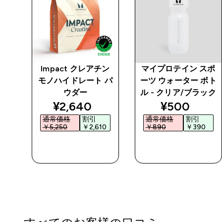
プロ
Impact クレアチン
マイプロテイン スポ
モノハイドレート パ
ーツ ウォーター ボト
ウダー
ル - クリア/ブラック
ed price
discounted price
discounted
¥2,640‎
¥500‎
通常価格
割引
通常価格
割引
5‎
￥5,250‎
￥2,610‎
￥890‎
￥390‎
今すぐ購入
今すぐ購入