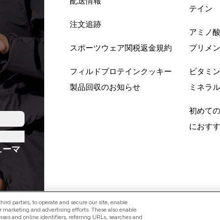
配送情報
テイン
注文追跡
アミノ
スポーツウェア関税返金規約
プリメ
フィルドプロテインクッキー
ビタミ
製品回収のお知らせ
ミネラ
初めて
におす
ューマ
ird parties, to operate and secure our site, enable
r marketing and advertising efforts. These also enable
esses and online identifiers, referring URLs, searches and