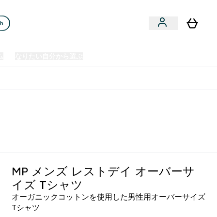
ch
ム
なりたい自分から選ぶ
クリアランスセール
日本製造商品
u
Enter プレミアム submenu
Enter なりたい自分から選ぶ submenu
En
⌄
⌄
⌄
欧州スポーツ栄養No.1ブランド*
MP メンズ レストデイ オーバーサ
イズ Tシャツ
オーガニックコットンを使用した男性用オーバーサイズ
Tシャツ