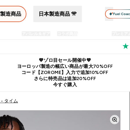
パ製造商品
日本製造商品 🎌
Fuel Coa
イン食品
アパレル＆ギア
コラボ商品
セット商品
プレミア
プリメント submenu
Enter プロテイン食品 submenu
Enter アパレル＆ギア submenu
Enter コラボ商品 submen
⌄
⌄
⌄
料
公式LINE追加で最新お得情報をゲット
公式アプリはこちら
💙ゾロ目セール開催中💙
ヨーロッパ製造の幅広い商品が最大70%OFF
コード【ZOROME】入力で追加10%OFF
さらに特売品は追加20%OFF
今すぐ購入
- タイム