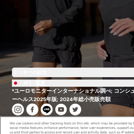
クッキーの設定
JP |
変更
*ユーロモニターインターナショナル調べ; コンシ
ーヘルス2025年版; 2024年総小売販売額
We use cookies and other tracking tools on this site, which may be provided by th
social media features, enhance performance, tailor user experiences, support ou
us and third parties to access and record user and activity data, such as IP addr