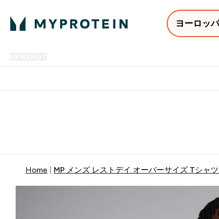
ヨーロッ
NEW&HOT
プロテイン
アミノ酸
サプリメント
プロテ
Enter NEW&HOT submenu
Enter プロテイン submenu
Enter アミノ酸 submenu
Enter サ
⌄
⌄
⌄
⌄
12,000円以上購入で送料無
Home
MP メンズ レストデイ オーバーサイズ Tシャツ 