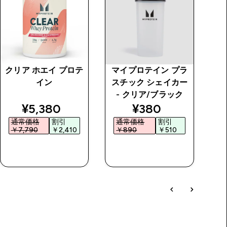
クリア ホエイ プロテ
マイプロテイン プラ
M
イン
スチック シェイカー
ー
- クリア/ブラック
 price
discounted price
discounted price
¥5,380‎
¥380‎
通常価格
割引
通常価格
割引
￥7,790‎
￥2,410‎
￥890‎
￥510‎
￥
今すぐ購入
今すぐ購入