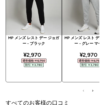
MP メンズ レスト デー ジョガ
MP メンズ レスト デー
ー - ブラック
ー - グレー マー
discounted price
discounte
¥2,970‎
¥2,970‎
通常価格 ￥6,750‎
通常価格 ￥6,750‎
割引 ￥3,780‎
割引 ￥3,780‎
今すぐ購入
今すぐ購入
すべてのお客様の口コミ