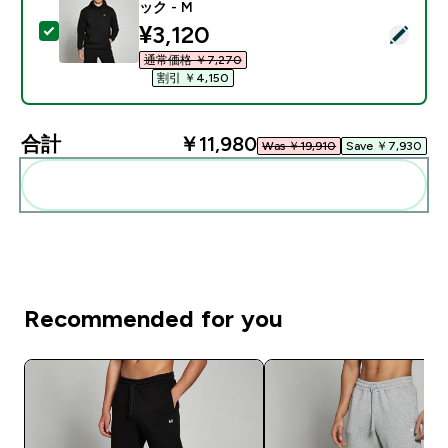
ック - M
discounted price
¥3,120‎
この商品を選択 - MP メンズ レスト デー パーカー - ブ
通常価格 ￥7,270‎
割引 ￥4,150‎
合計
￥11,980‎
Was ￥19,910‎
Save ￥7,930‎
まとめてカートに入れる
Recommended for you