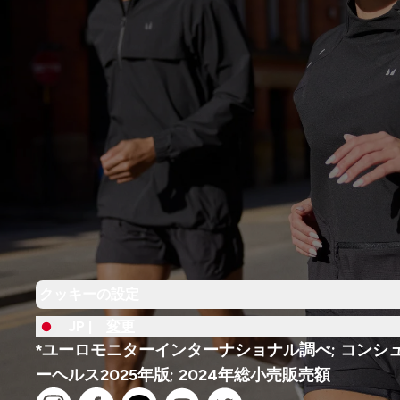
クッキーの設定
JP |
変更
*ユーロモニターインターナショナル調べ; コンシ
ーヘルス2025年版; 2024年総小売販売額