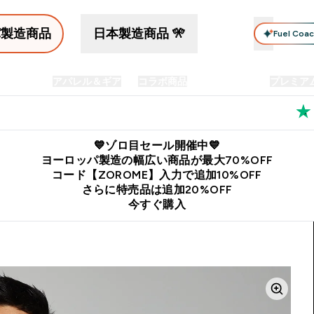
パ製造商品
日本製造商品 🎌
Fuel Coa
イン食品
アパレル＆ギア
コラボ商品
セット商品
プレミア
プリメント submenu
Enter プロテイン食品 submenu
Enter アパレル＆ギア submenu
Enter コラボ商品 submen
⌄
⌄
⌄
料
公式LINE追加で最新お得情報をゲット
公式アプリはこちら
💙ゾロ目セール開催中💙
ヨーロッパ製造の幅広い商品が最大70%OFF
コード【ZOROME】入力で追加10%OFF
さらに特売品は追加20%OFF
今すぐ購入