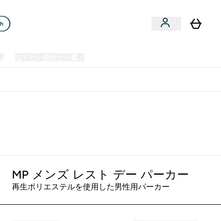
ch
ム
なりたい自分から選ぶ
クリアランスセール
日本製造商品
u
Enter プレミアム submenu
Enter なりたい自分から選ぶ submenu
En
⌄
⌄
⌄
欧州スポーツ栄養No.1ブランド*
MP メンズ レスト デー パーカー
再生ポリエステルを使用した男性用パーカー