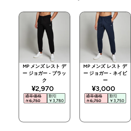
 デ
MP メンズ レスト デ
MP メンズ レスト デ
イビ
ー ジョガー - ブラッ
ー ジョガー - ネイビ
ク
ー
ed price
discounted price
discounted 
¥2,970‎
¥3,000‎
通常価格
割引
通常価格
割引
0‎
￥6,750‎
￥3,780‎
￥6,750‎
￥3,750‎
今すぐ購入
今すぐ購入