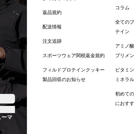
コラム
返品規約
全ての
配送情報
テイン
注文追跡
アミノ
スポーツウェア関税返金規約
プリメ
フィルドプロテインクッキー
ビタミ
製品回収のお知らせ
ミネラ
初めて
におす
ューマ