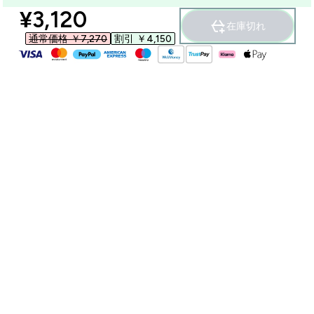
discounted price
¥3,120‎
在庫切れ
通常価格 ￥7,270‎
割引 ￥4,150‎