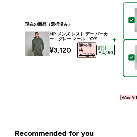
現在の商品（選択済み）
MP メンズ レスト デー パーカ
ー - グレー マール - XXS
通常価
割引
discounted price
¥3,120‎
格
￥4,150‎
￥7,270‎
Was ￥1
Recommended for you