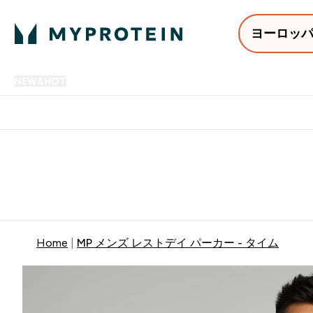
ヨーロッ
NEW&HOT
プロテイン
アミノ酸
サプリメント
プロテ
Enter NEW&HOT submenu
Enter プロテイン submenu
Enter アミノ酸 submenu
Enter サ
⌄
⌄
⌄
⌄
12,000円以上購入で送料無
Home
MP メンズ レストデイ パーカー - タイム