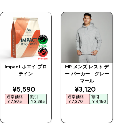
Impact ホエイ プロ
MP メンズ レスト デ
M
テイン
ー パーカー - グレー
ー
マール
price
discounted price
discounted price
¥5,590‎
¥3,120‎
通常価格
割引
通常価格
割引
￥7,975‎
￥2,385‎
￥7,270‎
￥4,150‎
￥
今すぐ購入
今すぐ購入