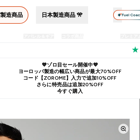
パ製造商品
日本製造商品 🎌
Fuel Coa
イン食品
アパレル＆ギア
コラボ商品
セット商品
プレミア
プリメント submenu
Enter プロテイン食品 submenu
Enter アパレル＆ギア submenu
Enter コラボ商品 submen
⌄
⌄
⌄
料
公式LINE追加で最新お得情報をゲット
公式アプリはこちら
💙ゾロ目セール開催中💙
ヨーロッパ製造の幅広い商品が最大70%OFF
コード【ZOROME】入力で追加10%OFF
さらに特売品は追加20%OFF
今すぐ購入