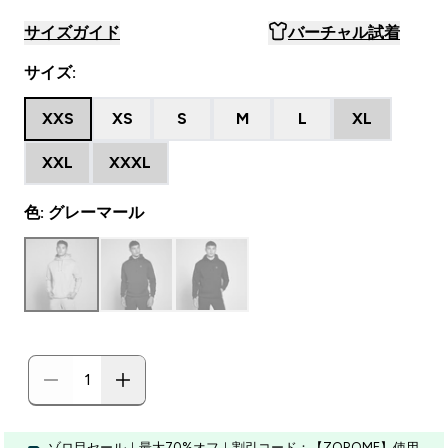
サイズガイド
バーチャル試着
サイズ:
XXS
XS
S
M
L
XL
XXL
XXXL
色: グレーマール
ゾロ目セール｜最大70%オフ｜割引コード：【ZOROME】使用