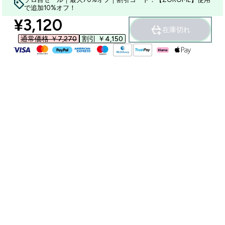
で追加10%オフ！
discounted price
¥3,120‎
在庫切れ
通常価格 ￥7,270‎
割引 ￥4,150‎