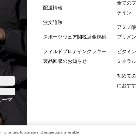
全ての
配送情報
テイン
注文追跡
アミノ
スポーツウェア関税返金規約
プリメ
フィルドプロテインクッキー
ビタミ
製品回収のお知らせ
ミネラ
初めて
におす
ューマ
ird parties, to operate and secure our site, enable