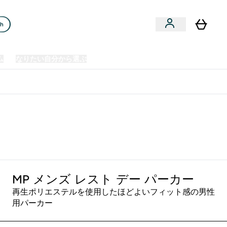
ch
ム
なりたい自分から選ぶ
クリアランスセール
日本製造商品
u
Enter プレミアム submenu
Enter なりたい自分から選ぶ submenu
En
⌄
⌄
⌄
欧州スポーツ栄養No.1ブランド*
MP メンズ レスト デー パーカー
再生ポリエステルを使用したほどよいフィット感の男性
用パーカー