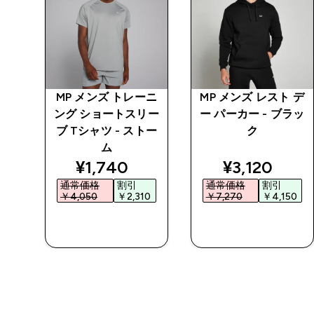
チン
MP メンズ トレーニ
MP メンズ レスト デ
 パ
ング ショートスリー
ー パーカー - ブラッ
ブ Tシャツ - ストー
ク
ム
ed price
discounted price
discounted 
¥1,740‎
¥3,120‎
通常価格
割引
通常価格
割引
0‎
￥4,050‎
￥2,310‎
￥7,270‎
￥4,150‎
今すぐ購入
今すぐ購入