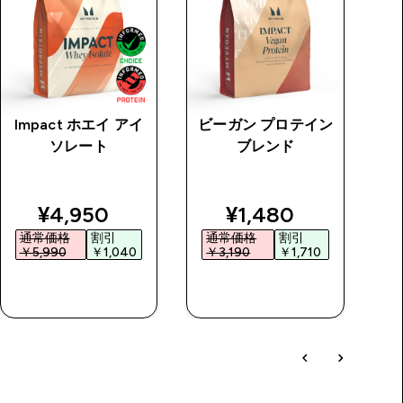
Impact ホエイ アイ
ビーガン プロテイン
ク
ソレート
ブレンド
price
discounted price
discounted price
¥4,950‎
¥1,480‎
通常価格
割引
通常価格
割引
￥5,990‎
￥1,040‎
￥3,190‎
￥1,710‎
￥
今すぐ購入
今すぐ購入