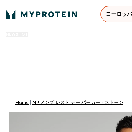
ヨーロッ
NEW&HOT
プロテイン
アミノ酸
サプリメント
プロテ
Enter NEW&HOT submenu
Enter プロテイン submenu
Enter アミノ酸 submenu
Enter サ
⌄
⌄
⌄
⌄
12,000円以上購入で送料無
Home
MP メンズ レスト デー パーカー - ストーン