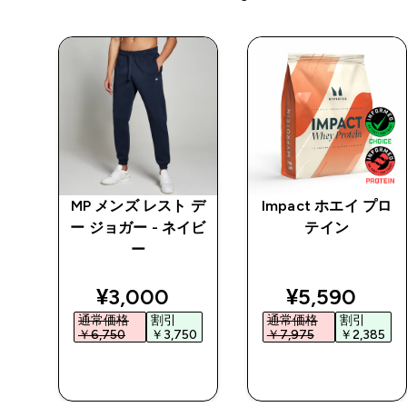
 デ
MP メンズ レスト デ
Impact ホエイ プロ
イビ
ー ジョガー - ネイビ
テイン
ー
ed price
discounted price
discounted 
¥3,000‎
¥5,590‎
通常価格
割引
通常価格
割引
0‎
￥6,750‎
￥3,750‎
￥7,975‎
￥2,385‎
今すぐ購入
今すぐ購入