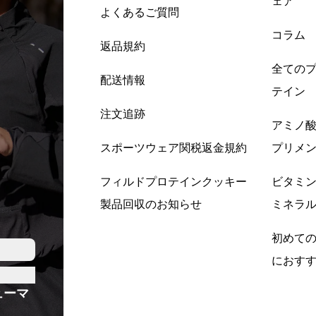
ェア
よくあるご質問
コラム
返品規約
全ての
配送情報
テイン
注文追跡
アミノ
スポーツウェア関税返金規約
プリメ
フィルドプロテインクッキー
ビタミ
製品回収のお知らせ
ミネラ
初めて
におす
ューマ