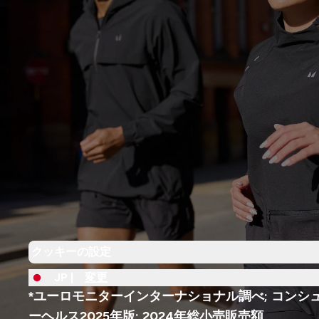
クッキーの設定
JP |
変更
*ユーロモニターインターナショナル調べ; コンシ
ーヘルス2025年版; 2024年総小売販売額