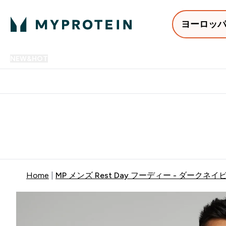
ヨーロッ
NEW&HOT
プロテイン
アミノ酸
サプリメント
プロテ
Enter NEW&HOT submenu
Enter プロテイン submenu
Enter アミノ酸 submenu
Enter サ
⌄
⌄
⌄
⌄
12,000円以上購入で送料無
Home
MP メンズ Rest Day フーディー - ダークネイ