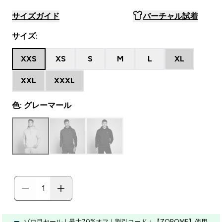
サイズガイド
バーチャル試着
サイズ:
XXS
XS
S
M
L
XL
XXL
XXXL
色: グレーマール
ゾロ目セール｜最大70%オフ｜割引コード：【ZOROME】使用