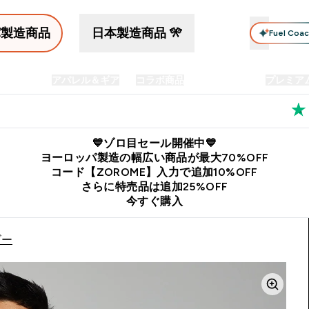
パ製造商品
日本製造商品 🎌
Fuel Coa
イン食品
アパレル＆ギア
コラボ商品
セット商品
プレミア
プリメント submenu
Enter プロテイン食品 submenu
Enter アパレル＆ギア submenu
Enter コラボ商品 submen
⌄
⌄
⌄
料
公式LINE追加で最新お得情報をゲット
公式アプリはこちら
💙ゾロ目セール開催中💙
ヨーロッパ製造の幅広い商品が最大70%OFF
コード【ZOROME】入力で追加10%OFF
さらに特売品は追加25%OFF
今すぐ購入
ビー