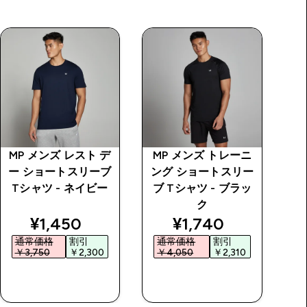
MP メンズ レスト デ
MP メンズ トレーニ
M
ー ショートスリーブ
ング ショートスリー
ー
Tシャツ - ネイビー
ブ Tシャツ - ブラッ
ク
price
discounted price
discounted price
¥1,450‎
¥1,740‎
通常価格
割引
通常価格
割引
￥3,750‎
￥2,300‎
￥4,050‎
￥2,310‎
￥
今すぐ購入
今すぐ購入