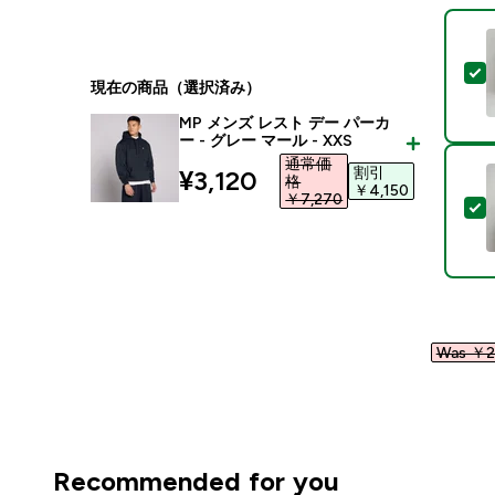
現在の商品（選択済み）
MP メンズ レスト デー パーカ
ー - グレー マール - XXS
通常価
割引
discounted price
¥3,120‎
格
￥4,150‎
￥7,270‎
Was ￥21
Recommended for you