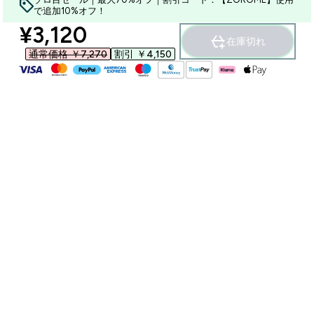
で追加10%オフ！
discounted price
¥3,120‎
在庫切れ
通常価格 ￥7,270‎
割引 ￥4,150‎