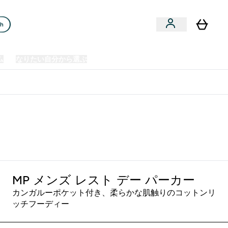
ch
ム
なりたい自分から選ぶ
クリアランスセール
日本製造商品
u
Enter プレミアム submenu
Enter なりたい自分から選ぶ submenu
En
⌄
⌄
⌄
欧州スポーツ栄養No.1ブランド*
MP メンズ レスト デー パーカー
カンガルーポケット付き、柔らかな肌触りのコットンリ
ッチフーディー