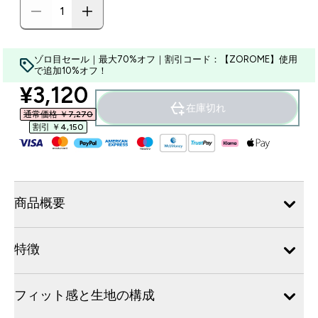
ゾロ目セール｜最大70%オフ｜割引コード：【ZOROME】使用
で追加10%オフ！
discounted price
¥3,120‎
在庫切れ
通常価格 ￥7,270‎
割引 ￥4,150‎
商品概要
特徴
フィット感と生地の構成