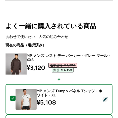
よく一緒に購入されている商品
あわせて使いたい、人気の組み合わせ
現在の商品（選択済み）
MP メンズ レスト デー パーカー - グレー マール -
XXS
通常価格 ￥7,270‎
discounted price
¥3,120‎
割引 ￥4,150‎
MP メンズ Tempo パネル Tシャツ - ホ
ワイト - XL
この商品を選択 - MP メンズ Tempo パネル Tシャツ - 
¥5,108‎