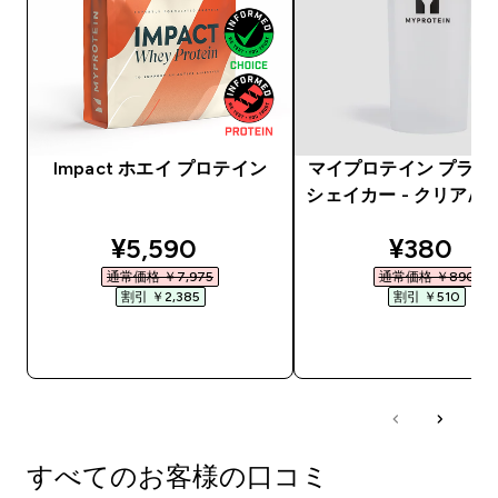
Impact ホエイ プロテイン
マイプロテイン プラス
シェイカー - クリア/
discounted price
discount
¥5,590‎
¥380‎
通常価格 ￥7,975‎
通常価格 ￥890‎
割引 ￥2,385‎
割引 ￥510‎
今すぐ購入
今すぐ購入
すべてのお客様の口コミ