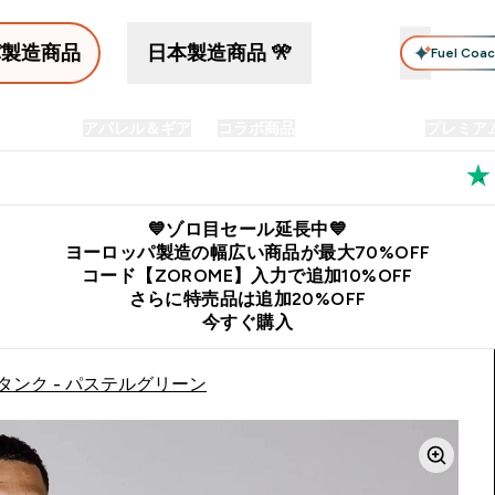
パ製造商品
日本製造商品 🎌
Fuel Coa
イン食品
アパレル＆ギア
コラボ商品
セット商品
プレミア
プリメント submenu
Enter プロテイン食品 submenu
Enter アパレル＆ギア submenu
Enter コラボ商品 submen
⌄
⌄
⌄
料
公式LINE追加で最新お得情報をゲット
公式アプリはこちら
💙ゾロ目セール延長中💙
ヨーロッパ製造の幅広い商品が最大70%OFF
コード【ZOROME】入力で追加10%OFF
さらに特売品は追加20%OFF
今すぐ購入
 タンク - パステルグリーン