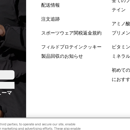
全ての
配送情報
テイン
注文追跡
アミノ
スポーツウェア関税返金規約
プリメ
フィルドプロテインクッキー
ビタミ
製品回収のお知らせ
ミネラ
初めて
におす
ューマ
ird parties, to operate and secure our site, enable
r marketing and advertising efforts. These also enable