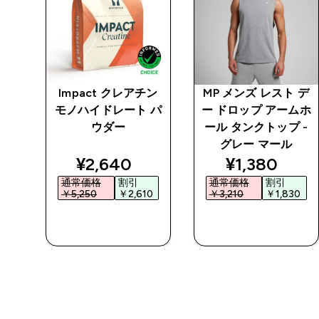
プロ
Impact クレアチン
MP メンズ レスト デ
モノハイドレート パ
ー ドロップ アームホ
ウダー
ール タンクトップ -
グレー マール
ed price
discounted price
discounted 
¥2,640‎
¥1,380‎
通常価格
割引
通常価格
割引
5‎
￥5,250‎
￥2,610‎
￥3,210‎
￥1,830‎
今すぐ購入
今すぐ購入