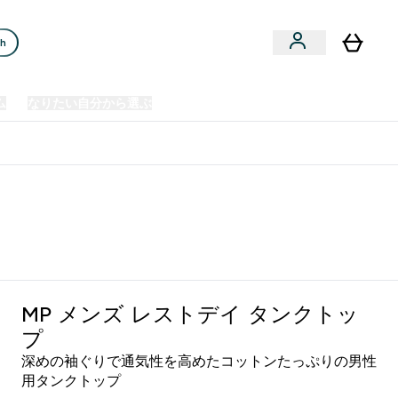
ch
ム
なりたい自分から選ぶ
クリアランスセール
日本製造商品
u
Enter プレミアム submenu
Enter なりたい自分から選ぶ submenu
En
⌄
⌄
⌄
欧州スポーツ栄養No.1ブランド*
MP メンズ レストデイ タンクトッ
プ
深めの袖ぐりで通気性を高めたコットンたっぷりの男性
用タンクトップ