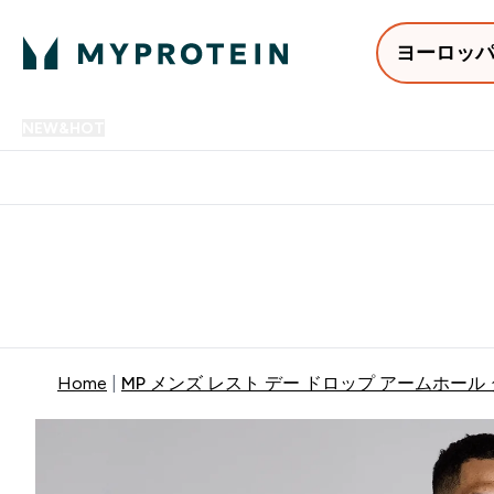
ヨーロッ
NEW&HOT
プロテイン
アミノ酸
サプリメント
プロテ
Enter NEW&HOT submenu
Enter プロテイン submenu
Enter アミノ酸 submenu
Enter サ
⌄
⌄
⌄
⌄
12,000円以上購入で送料無
Home
MP メンズ レスト デー ドロップ アームホール