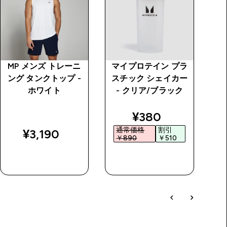
MP メンズ トレーニ
マイプロテイン プラ
M
ング タンクトップ -
スチック シェイカー
ン
ホワイト
- クリア/ブラック
price
discounted price
¥380‎
通常価格
割引
¥3,190‎
￥890‎
￥510‎
今すぐ購入
今すぐ購入