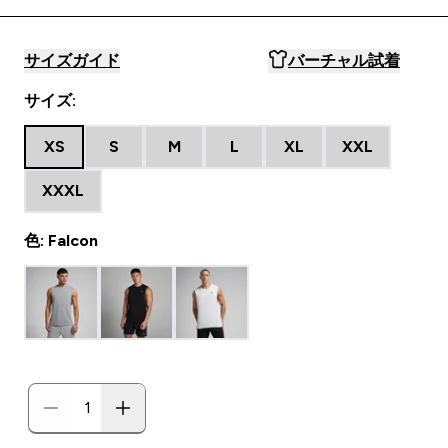
サイズガイド
バーチャル試着
サイズ:
XS
S
M
L
XL
XXL
XXXL
色: Falcon