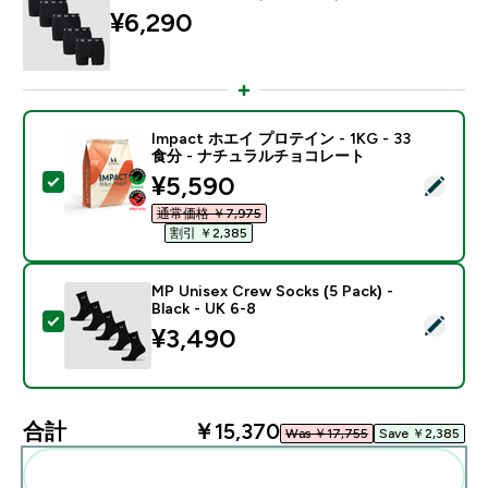
¥6,290‎
Impact ホエイ プロテイン - 1KG - 33
食分 - ナチュラルチョコレート
discounted price
¥5,590‎
この商品を選択 - Impact ホエイ プロテイン - 1KG 
通常価格 ￥7,975‎
割引 ￥2,385‎
MP Unisex Crew Socks (5 Pack) -
Black - UK 6-8
この商品を選択 - MP Unisex Crew Socks (5 Pack) - Blac
¥3,490‎
合計
￥15,370‎
Was ￥17,755‎
Save ￥2,385‎
まとめてカートに入れる