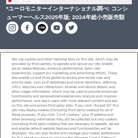
JP |
変更
*ユーロモニターインターナショナル調べ; コンシ
ューマーヘルス2025年版; 2024年総小売販売額
ヘルプ＆ガイド
We use cookies and other tracking tools on this site, which may be
provided by third parties, to operate and secure our site, enable
social media features, enhance performance, tailor user
experiences, support our marketing and advertising efforts. These
also enable us and third parties to access and record user and
商品について
activity data, such as IP addresses and online identifiers, referring
URLs, searches and interactions, browser and device details, and
other usage information, which may be used to provide enhanced
functionality and personalized experiences, analyze and improve
会社概要
performance, and reach users with more relevant content and ads
on this site and across third party sites. If you click “Accept All” this
site may deploy cookies (including third party cookies) for all of
these purposes. If you click “Limit Cookies,” your IP address and
特典＆ポイント
other browsing information may still be collected but only cookies
(including third party cookies) that are necessary to operate, secure
and enable default website features and functionalities will be
deployed. You can also review and manage your cookie preferences
for this site at any time by clicking the “Manage Cookie Settings”