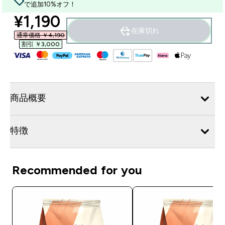
で追加10%オフ！
discounted price
¥1,190‎
在庫切れ
通常価格 ￥4,190‎
割引 ￥3,000‎
商品概要
特徴
Recommended for you