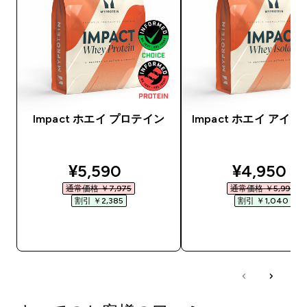
Impact ホエイ プロテイン
Impact ホエイ アイ
discounted price
discounte
¥5,590‎
¥4,950‎
通常価格 ￥7,975‎
通常価格 ￥5,990‎
割引 ￥2,385‎
割引 ￥1,040‎
今すぐ購入
今すぐ購入