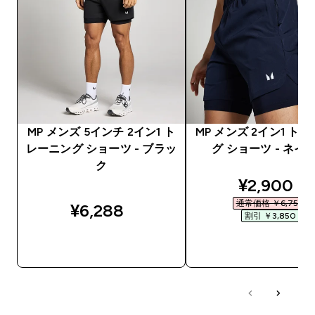
MP メンズ 5インチ 2イン1 ト
MP メンズ 2イン1 ト
レーニング ショーツ - ブラッ
グ ショーツ - ネイ
ク
discounte
¥2,900‎
通常価格 ￥6,750‎
¥6,288‎
割引 ￥3,850‎
今すぐ購入
今すぐ購入