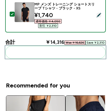
MP メンズ トレーニング ショートスリ
ーブ Tシャツ - ブラック - XS
discounted price
¥1,740‎
この商品を選択 - MP メンズ トレーニング ショートスリー
通常価格 ￥4,050‎
割引 ￥2,310‎
合計
￥14,316‎
Was ￥16,626‎
Save ￥2,310‎
まとめてカートに入れる
Recommended for you