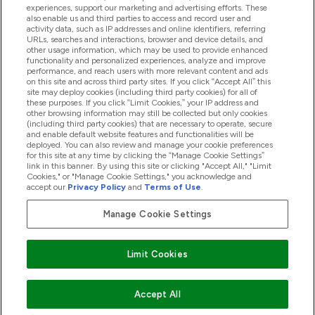
experiences, support our marketing and advertising efforts. These
also enable us and third parties to access and record user and
商品について
activity data, such as IP addresses and online identifiers, referring
URLs, searches and interactions, browser and device details, and
other usage information, which may be used to provide enhanced
functionality and personalized experiences, analyze and improve
会社概要
performance, and reach users with more relevant content and ads
on this site and across third party sites. If you click “Accept All” this
site may deploy cookies (including third party cookies) for all of
these purposes. If you click “Limit Cookies,” your IP address and
特典＆ポイント
other browsing information may still be collected but only cookies
(including third party cookies) that are necessary to operate, secure
and enable default website features and functionalities will be
deployed. You can also review and manage your cookie preferences
for this site at any time by clicking the “Manage Cookie Settings”
2026 The Hut.com Ltd
link in this banner. By using this site or clicking "Accept All," "Limit
Cookies," or "Manage Cookie Settings," you acknowledge and
accept our
Privacy Policy
and
Terms of Use
.
Manage Cookie Settings
Pay with
Limit Cookies
Accept All
"
"