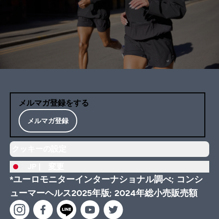
メルマガ登録をする
メルマガ登録
クッキーの設定
JP |
変更
*ユーロモニターインターナショナル調べ; コンシ
ューマーヘルス2025年版; 2024年総小売販売額