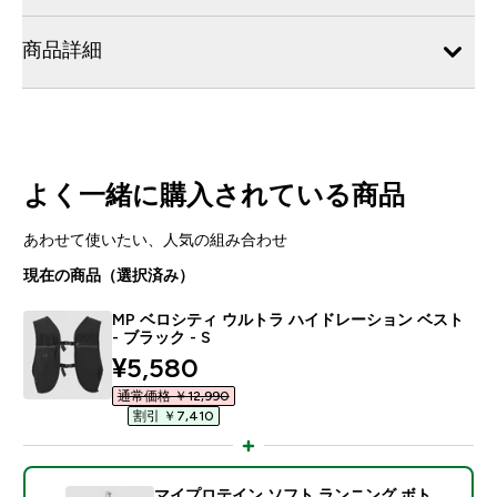
商品詳細
よく一緒に購入されている商品
あわせて使いたい、人気の組み合わせ
現在の商品（選択済み）
MP ベロシティ ウルトラ ハイドレーション ベスト
- ブラック - S
discounted price
¥5,580‎
通常価格 ￥12,990‎
割引 ￥7,410‎
マイプロテイン ソフト ランニング ボト