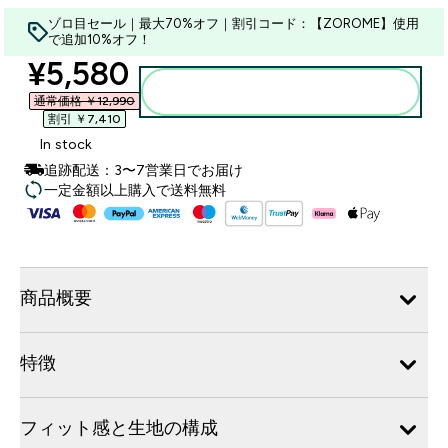
ゾロ目セール｜最大70%オフ｜割引コード：【ZOROME】使用
で追加10%オフ！
discounted price
¥5,580‎
カートに入れる
通常価格 ￥12,990‎
割引 ￥7,410‎
In stock
追跡配送：3〜7営業日でお届け
一定金額以上購入で送料無料
商品概要
特徴
フィット感と生地の構成