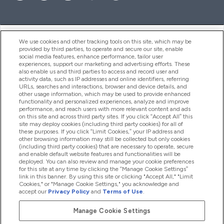
ヘルプ＆ガイド
We use cookies and other tracking tools on this site, which may be
provided by third parties, to operate and secure our site, enable
social media features, enhance performance, tailor user
experiences, support our marketing and advertising efforts. These
also enable us and third parties to access and record user and
商品について
activity data, such as IP addresses and online identifiers, referring
URLs, searches and interactions, browser and device details, and
other usage information, which may be used to provide enhanced
functionality and personalized experiences, analyze and improve
会社概要
performance, and reach users with more relevant content and ads
on this site and across third party sites. If you click “Accept All” this
site may deploy cookies (including third party cookies) for all of
these purposes. If you click “Limit Cookies,” your IP address and
特典＆ポイント
other browsing information may still be collected but only cookies
(including third party cookies) that are necessary to operate, secure
and enable default website features and functionalities will be
deployed. You can also review and manage your cookie preferences
for this site at any time by clicking the “Manage Cookie Settings”
2026 The Hut.com Ltd
link in this banner. By using this site or clicking "Accept All," "Limit
Cookies," or "Manage Cookie Settings," you acknowledge and
accept our
Privacy Policy
and
Terms of Use
.
Manage Cookie Settings