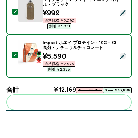
ル - ブラック
discounted price
¥999‎
この商品を選択 - マイプロテイン ソフト ランニング ボ
通常価格 ￥2,090‎
割引 ￥1,091‎
Impact ホエイ プロテイン - 1KG - 33
食分 - ナチュラルチョコレート
discounted price
¥5,590‎
この商品を選択 - Impact ホエイ プロテイン - 1KG 
通常価格 ￥7,975‎
割引 ￥2,385‎
合計
￥12,169‎
Was ￥23,055‎
Save ￥10,886‎
まとめてカートに入れる