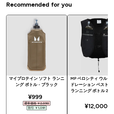
Recommended for you
マイプロテイン ソフト ランニ
MP ベロシティ ウルト
ング ボトル - ブラック
ドレーション ベスト＆
ランニング ボトル 2本
discounted price
¥999‎
通常価格 ￥2,090‎
¥12,000‎
割引 ￥1,091‎