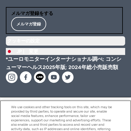
メルマガ登録をする
メルマガ登録
クッキーの設定
JP |
変更
*ユーロモニターインターナショナル調べ; コンシ
ューマーヘルス2025年版; 2024年総小売販売額
ヘルプ＆ガイド
We use cookies and other tracking tools on this site, which may be
provided by third parties, to operate and secure our site, enable
social media features, enhance performance, tailor user
experiences, support our marketing and advertising efforts. These
also enable us and third parties to access and record user and
商品について
activity data, such as IP addresses and online identifiers, referring