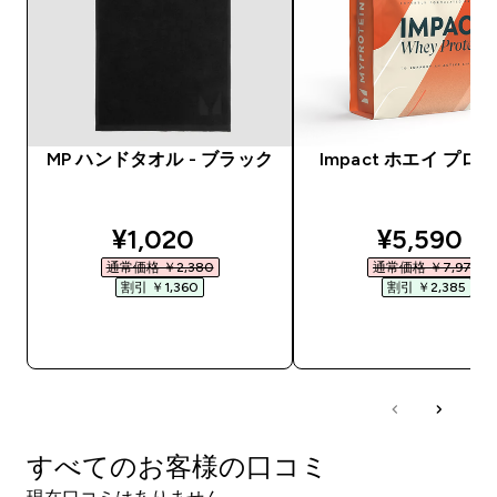
MP ハンドタオル - ブラック
Impact ホエイ プロ
discounted price
discounte
¥1,020‎
¥5,590‎
通常価格 ￥2,380‎
通常価格 ￥7,975‎
割引 ￥1,360‎
割引 ￥2,385‎
今すぐ購入
今すぐ購入
すべてのお客様の口コミ