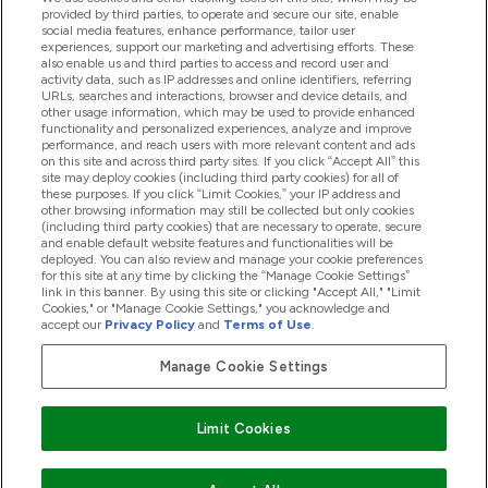
provided by third parties, to operate and secure our site, enable
social media features, enhance performance, tailor user
experiences, support our marketing and advertising efforts. These
also enable us and third parties to access and record user and
商品について
activity data, such as IP addresses and online identifiers, referring
URLs, searches and interactions, browser and device details, and
other usage information, which may be used to provide enhanced
functionality and personalized experiences, analyze and improve
会社概要
performance, and reach users with more relevant content and ads
on this site and across third party sites. If you click “Accept All” this
site may deploy cookies (including third party cookies) for all of
these purposes. If you click “Limit Cookies,” your IP address and
特典＆ポイント
other browsing information may still be collected but only cookies
(including third party cookies) that are necessary to operate, secure
and enable default website features and functionalities will be
deployed. You can also review and manage your cookie preferences
for this site at any time by clicking the “Manage Cookie Settings”
2026 The Hut.com Ltd
link in this banner. By using this site or clicking "Accept All," "Limit
Cookies," or "Manage Cookie Settings," you acknowledge and
accept our
Privacy Policy
and
Terms of Use
.
Manage Cookie Settings
Pay with
Limit Cookies