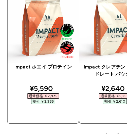
Impact ホエイ プロテイン
Impact クレアチン 
ドレート パウダ
discounted price
discounte
¥5,590‎
¥2,640‎
通常価格 ￥7,975‎
通常価格 ￥5,250‎
割引 ￥2,385‎
割引 ￥2,610‎
今すぐ購入
今すぐ購入