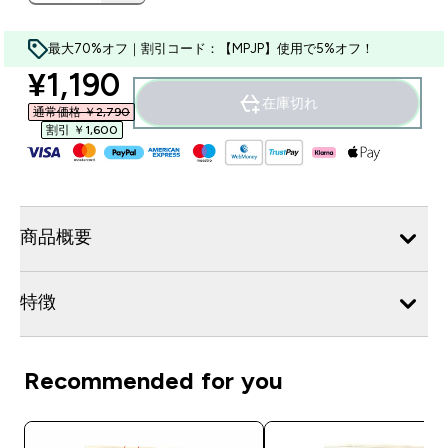
最大70%オフ｜割引コード：【MPJP】使用で5%オフ！
discounted price
¥1,190‎
在庫切れ
通常価格 ￥2,790‎
割引 ￥1,600‎
商品概要
特徴
Recommended for you