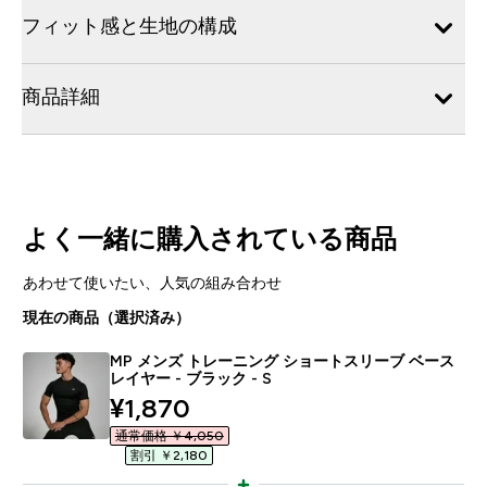
フィット感と生地の構成
商品詳細
よく一緒に購入されている商品
あわせて使いたい、人気の組み合わせ
現在の商品（選択済み）
MP メンズ トレーニング ショートスリーブ ベース
レイヤー - ブラック - S
discounted price
¥1,870‎
通常価格 ￥4,050‎
割引 ￥2,180‎