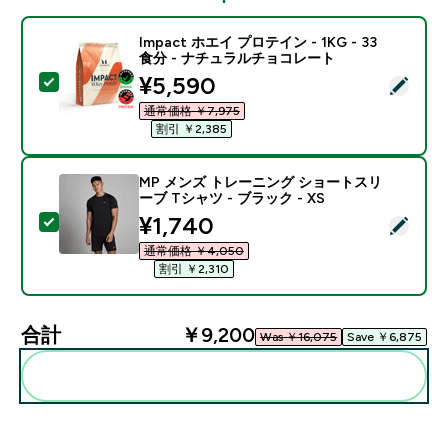
Impact ホエイ プロテイン - 1KG - 33
食分 - ナチュラルチョコレート
discounted price
¥5,590‎
この商品を選択 - Impact ホエイ プロテイン - 1KG 
通常価格 ￥7,975‎
割引 ￥2,385‎
MP メンズ トレーニング ショートスリ
ーブ Tシャツ - ブラック - XS
discounted price
¥1,740‎
この商品を選択 - MP メンズ トレーニング ショートスリー
通常価格 ￥4,050‎
割引 ￥2,310‎
合計
￥9,200‎
Was ￥16,075‎
Save ￥6,875‎
まとめてカートに入れる