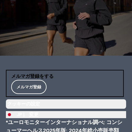
メルマガ登録をする
メルマガ登録
クッキーの設定
JP |
変更
*ユーロモニターインターナショナル調べ; コンシ
ューマーヘルス2025年版; 2024年総小売販売額