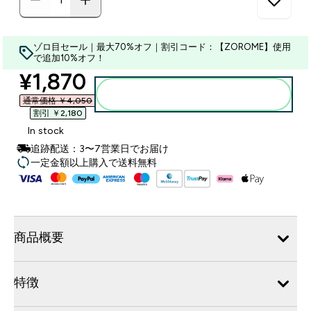
ゾロ目セール｜最大70%オフ｜割引コード：【ZOROME】使用
で追加10%オフ！
discounted price
¥1,870‎
カートに入れる
通常価格 ￥4,050‎
割引 ￥2,180‎
In stock
追跡配送：3〜7営業日でお届け
一定金額以上購入で送料無料
商品概要
特徴