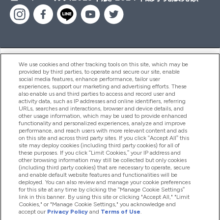
ヘルプ＆ガイド
We use cookies and other tracking tools on this site, which may be
provided by third parties, to operate and secure our site, enable
social media features, enhance performance, tailor user
experiences, support our marketing and advertising efforts. These
also enable us and third parties to access and record user and
商品について
activity data, such as IP addresses and online identifiers, referring
URLs, searches and interactions, browser and device details, and
other usage information, which may be used to provide enhanced
functionality and personalized experiences, analyze and improve
会社概要
performance, and reach users with more relevant content and ads
on this site and across third party sites. If you click “Accept All” this
site may deploy cookies (including third party cookies) for all of
these purposes. If you click “Limit Cookies,” your IP address and
特典＆ポイント
other browsing information may still be collected but only cookies
(including third party cookies) that are necessary to operate, secure
and enable default website features and functionalities will be
deployed. You can also review and manage your cookie preferences
for this site at any time by clicking the “Manage Cookie Settings”
2026 The Hut.com Ltd
link in this banner. By using this site or clicking "Accept All," "Limit
Cookies," or "Manage Cookie Settings," you acknowledge and
accept our
Privacy Policy
and
Terms of Use
.