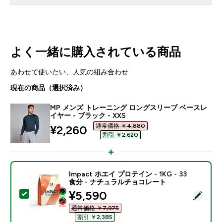
よく一緒に購入されている商品
あわせて使いたい、人気の組み合わせ
現在の商品（選択済み）
MP メンズ トレーニング ロングスリーブ ベースレ
イヤー - ブラック - XXS
通常価格 ￥4,880‎
discounted price
¥2,260‎
割引 ￥2,620‎
Impact ホエイ プロテイン - 1KG - 33
食分 - ナチュラルチョコレート
discounted price
¥5,590‎
この商品を選択 - Impact ホエイ プロテイン - 1KG 
通常価格 ￥7,975‎
割引 ￥2,385‎