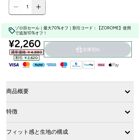
ゾロ目セール｜最大70%オフ｜割引コード：【ZOROME】使用
で追加10%オフ！
discounted price
¥2,260‎
在庫切れ
通常価格 ￥4,880‎
割引 ￥2,620‎
商品概要
特徴
フィット感と生地の構成