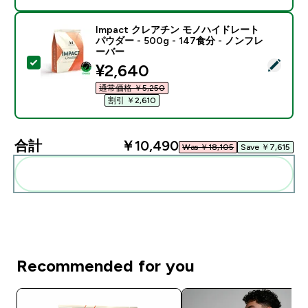
Impact クレアチン モノハイドレート
パウダー - 500g - 147食分 - ノンフレ
ーバー
この商品を選択 - Impact クレアチン モノハイドレート パ
discounted price
¥2,640‎
通常価格 ￥5,250‎
割引 ￥2,610‎
合計
￥10,490‎
Was ￥18,105‎
Save ￥7,615‎
まとめてカートに入れる
Recommended for you