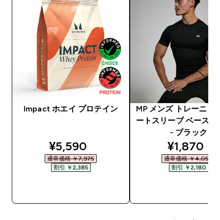
Impact ホエイ プロテイン
MP メンズ トレーニン
ートスリーブ ベースレ
- ブラック
discounted price
discounte
¥5,590‎
¥1,870‎
通常価格 ￥7,975‎
通常価格 ￥4,050‎
割引 ￥2,385‎
割引 ￥2,180‎
今すぐ購入
今すぐ購入