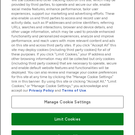
We use cookies and other tracking tools on this site, which may be
provided by third parties, to operate and secure our site, enable
social media features, enhance performance, tailor user
experiences, support our marketing and advertising efforts. These
also enable us and third parties to access and record user and
商品について
activity data, such as IP addresses and online identifiers, referring
URLs, searches and interactions, browser and device details, and
other usage information, which may be used to provide enhanced
functionality and personalized experiences, analyze and improve
会社概要
performance, and reach users with more relevant content and ads
on this site and across third party sites. If you click “Accept All” this
site may deploy cookies (including third party cookies) for all of
these purposes. If you click “Limit Cookies,” your IP address and
特典＆ポイント
other browsing information may still be collected but only cookies
(including third party cookies) that are necessary to operate, secure
and enable default website features and functionalities will be
deployed. You can also review and manage your cookie preferences
for this site at any time by clicking the “Manage Cookie Settings”
2026 The Hut.com Ltd
link in this banner. By using this site or clicking "Accept All," "Limit
Cookies," or "Manage Cookie Settings," you acknowledge and
accept our
Privacy Policy
and
Terms of Use
.
Manage Cookie Settings
Pay with
Limit Cookies