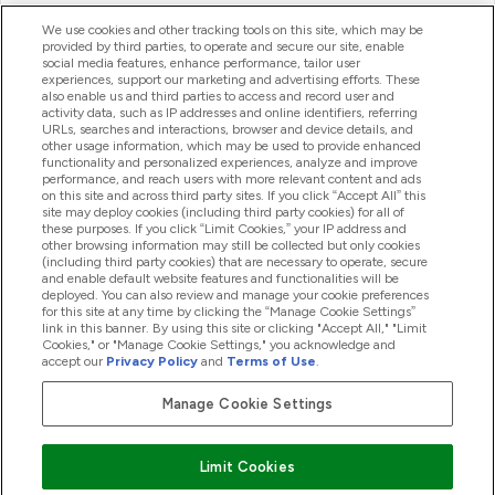
ヘルプ＆ガイド
We use cookies and other tracking tools on this site, which may be
provided by third parties, to operate and secure our site, enable
social media features, enhance performance, tailor user
experiences, support our marketing and advertising efforts. These
also enable us and third parties to access and record user and
商品について
activity data, such as IP addresses and online identifiers, referring
URLs, searches and interactions, browser and device details, and
other usage information, which may be used to provide enhanced
functionality and personalized experiences, analyze and improve
会社概要
performance, and reach users with more relevant content and ads
on this site and across third party sites. If you click “Accept All” this
site may deploy cookies (including third party cookies) for all of
these purposes. If you click “Limit Cookies,” your IP address and
特典＆ポイント
other browsing information may still be collected but only cookies
(including third party cookies) that are necessary to operate, secure
and enable default website features and functionalities will be
deployed. You can also review and manage your cookie preferences
for this site at any time by clicking the “Manage Cookie Settings”
2026 The Hut.com Ltd
link in this banner. By using this site or clicking "Accept All," "Limit
Cookies," or "Manage Cookie Settings," you acknowledge and
accept our
Privacy Policy
and
Terms of Use
.
Manage Cookie Settings
Pay with
Limit Cookies