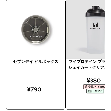
セブンデイ ピルボックス
マイプロテイン プラス
シェイカー - クリア/
discount
¥380‎
通常価格 ￥890‎
¥790‎
割引 ￥510‎
今すぐ購入
今すぐ購入