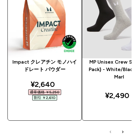
Impact クレアチン モノハイ
MP Unisex Crew Sock
ドレート パウダー
Pack) - White/Black
Marl
discounted price
¥2,640‎
通常価格 ￥5,250‎
¥2,490‎
割引 ￥2,610‎
今すぐ購入
今すぐ購入