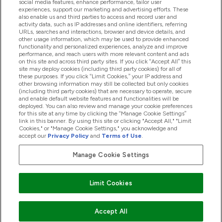
social media features, enhance performance, tailor user
experiences, support our marketing and advertising efforts. These
also enable us and third parties to access and record user and
商品について
activity data, such as IP addresses and online identifiers, referring
URLs, searches and interactions, browser and device details, and
other usage information, which may be used to provide enhanced
functionality and personalized experiences, analyze and improve
会社概要
performance, and reach users with more relevant content and ads
on this site and across third party sites. If you click “Accept All” this
site may deploy cookies (including third party cookies) for all of
these purposes. If you click “Limit Cookies,” your IP address and
特典＆ポイント
other browsing information may still be collected but only cookies
(including third party cookies) that are necessary to operate, secure
and enable default website features and functionalities will be
deployed. You can also review and manage your cookie preferences
for this site at any time by clicking the “Manage Cookie Settings”
2026 The Hut.com Ltd
link in this banner. By using this site or clicking "Accept All," "Limit
Cookies," or "Manage Cookie Settings," you acknowledge and
accept our
Privacy Policy
and
Terms of Use
.
Manage Cookie Settings
Pay with
Limit Cookies
Accept All