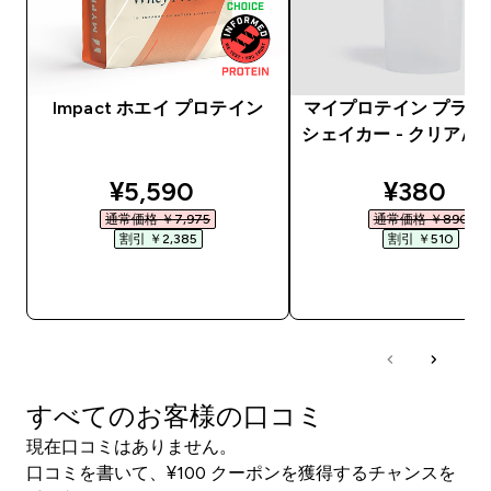
Impact ホエイ プロテイン
マイプロテイン プラス
シェイカー - クリア/
discounted price
discount
¥5,590‎
¥380‎
通常価格 ￥7,975‎
通常価格 ￥890‎
割引 ￥2,385‎
割引 ￥510‎
今すぐ購入
今すぐ購入
すべてのお客様の口コミ
現在口コミはありません。
口コミを書いて、¥100 クーポンを獲得するチャンスを