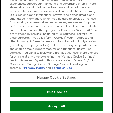
experiences, support our marketing and advertising efforts. These
also enable us and third parties to access and record user and
商品について
activity data, such as IP addresses and online identifiers, referring
URLs, searches and interactions, browser and device details, and
other usage information, which may be used to provide enhanced
functionality and personalized experiences, analyze and improve
会社概要
performance, and reach users with more relevant content and ads
on this site and across third party sites. If you click “Accept All” this
site may deploy cookies (including third party cookies) for all of
these purposes. If you click “Limit Cookies,” your IP address and
特典＆ポイント
other browsing information may still be collected but only cookies
(including third party cookies) that are necessary to operate, secure
and enable default website features and functionalities will be
deployed. You can also review and manage your cookie preferences
for this site at any time by clicking the “Manage Cookie Settings”
2026 The Hut.com Ltd
link in this banner. By using this site or clicking "Accept All," "Limit
Cookies," or "Manage Cookie Settings," you acknowledge and
accept our
Privacy Policy
and
Terms of Use
.
Manage Cookie Settings
Pay with
Limit Cookies
Accept All
"
"