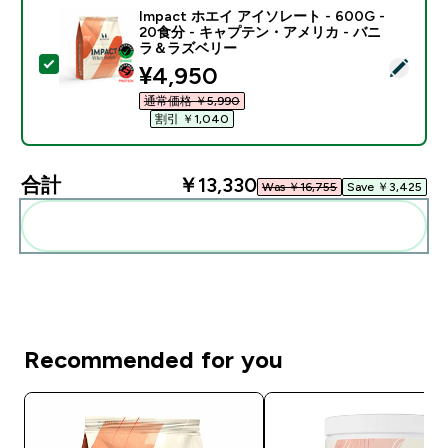
Impact ホエイ アイソレート - 600G -
20食分 - キャプテン・アメリカ - バニ
ラ＆ラズベリー
この商品を選択 - Impact ホエイ アイソレート - 60
discounted price
¥4,950‎
通常価格 ￥5,990‎
割引 ￥1,040‎
合計
￥13,330‎
Was ￥16,755‎
Save ￥3,425‎
まとめてカートに入れる
Recommended for you