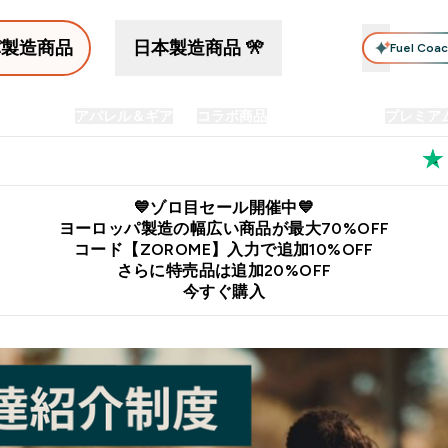
パ製造商品
日本製造商品 🎌
Fuel Coa
イン食品
アパレル＆ギア
コラボ商品
セット商品
プレミア
プリメント submenu
Enter プロテイン食品 submenu
Enter アパレル＆ギア submenu
Enter コラボ商品 submen
⌄
⌄
⌄
料
公式LINE追加で最新お得情報をゲット
公式アプリはこちら
💙ゾロ目セール開催中💙
ヨーロッパ製造の幅広い商品が最大70%OFF
コード【ZOROME】入力で追加10%OFF
さらに特売品は追加20%OFF
今すぐ購入