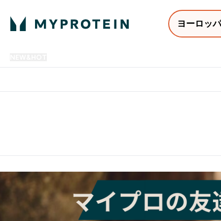
ヨーロッ
NEW&HOT
プロテイン
アミノ酸
サプリメント
プロテ
Enter NEW&HOT submenu
Enter プロテイン submenu
Enter アミノ酸 submenu
Enter サ
⌄
⌄
⌄
⌄
12,000円以上購入で送料無