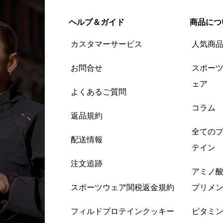
ヘルプ＆ガイド
商品につ
カスタマーサービス
人気商
お問合せ
スポー
ェア
よくあるご質問
コラム
返品規約
全ての
配送情報
テイン
注文追跡
アミノ
スポーツウェア関税返金規約
プリメ
フィルドプロテインクッキー
ビタミ