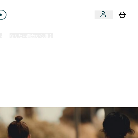
ch
ム
なりたい自分から選ぶ
クリアランスセール
日本製造商品
u
Enter プレミアム submenu
Enter なりたい自分から選ぶ submenu
En
⌄
⌄
⌄
欧州スポーツ栄養No.1ブランド*