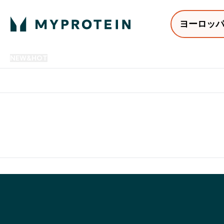
ヨーロッ
NEW&HOT
プロテイン
アミノ酸
サプリメント
プロテ
Enter NEW&HOT submenu
Enter プロテイン submenu
Enter アミノ酸 submenu
Enter サ
⌄
⌄
⌄
⌄
12,000円以上購入で送料無