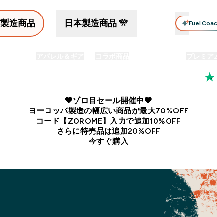
パ製造商品
日本製造商品 🎌
Fuel Coa
イン食品
アパレル＆ギア
コラボ商品
セット商品
プレミア
プリメント submenu
Enter プロテイン食品 submenu
Enter アパレル＆ギア submenu
Enter コラボ商品 submen
⌄
⌄
⌄
料
公式LINE追加で最新お得情報をゲット
公式アプリはこちら
💙ゾロ目セール開催中💙
ヨーロッパ製造の幅広い商品が最大70%OFF
コード【ZOROME】入力で追加10%OFF
さらに特売品は追加20%OFF
今すぐ購入