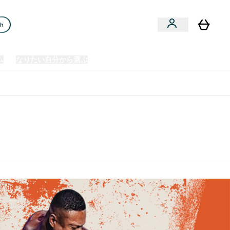
ch
ム
なりたい自分から選ぶ
クリアランスセール
日本製造商品
u
Enter プレミアム submenu
Enter なりたい自分から選ぶ submenu
En
⌄
⌄
⌄
欧州スポーツ栄養No.1ブランド*