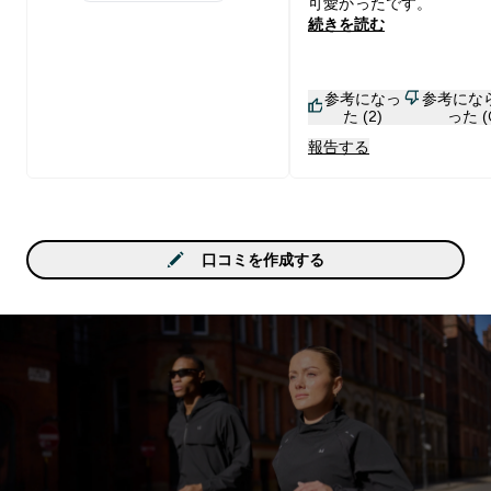
1 stars rating 0 reviews
可愛かったです。
続きを読む
参考になっ
参考にな
た (2)
った (
報告する
口コミを作成する