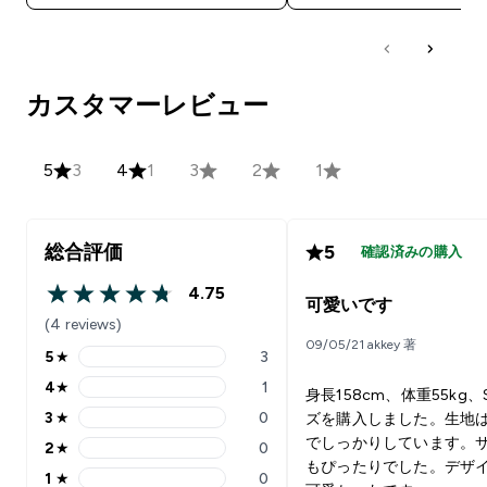
カスタマーレビュー
5
3
4
1
3
2
1
総合評価
5
確認済みの購入
4.75
4.75 out of 5 stars
可愛いです
(4 reviews)
09/05/21 akkey 著
5
★
3
5 stars rating 3 reviews
4
★
1
身長158cm、体重55kg
4 stars rating 1 reviews
3
★
0
ズを購入しました。生地
3 stars rating 0 reviews
でしっかりしています。
2
★
0
2 stars rating 0 reviews
もぴったりでした。デザ
1
★
0