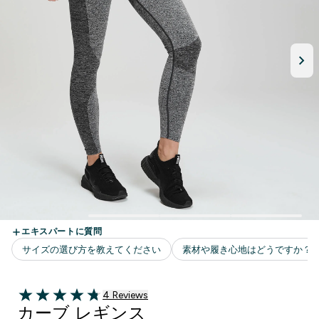
4 ＋件の口コミ
4 Reviews
4.75 out of 5 stars
カーブ レギンス