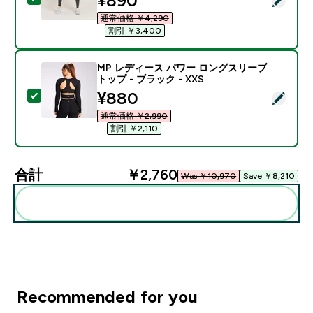
¥890‎
通常価格 ￥4,290‎
割引 ￥3,400‎
MP レディース パワー ロングスリーブ
トップ - ブラック - XXS
discounted price
¥880‎
この商品を選択 - MP レディース パワー ロングスリーブ 
通常価格 ￥2,990‎
割引 ￥2,110‎
合計
￥2,760‎
Was ￥10,970‎
Save ￥8,210‎
まとめてカートに入れる
Recommended for you