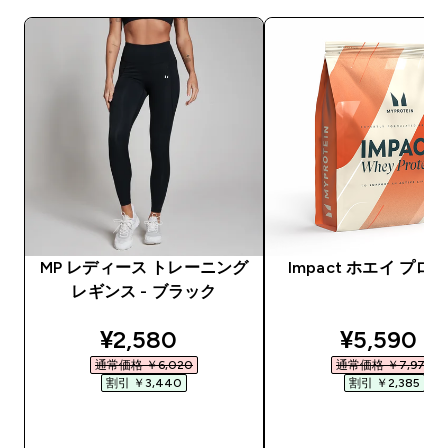
MP レディース トレーニング
Impact ホエイ プロ
レギンス - ブラック
discounted price
discounte
¥2,580‎
¥5,590‎
通常価格 ￥6,020‎
通常価格 ￥7,975‎
割引 ￥3,440‎
割引 ￥2,385‎
今すぐ購入
今すぐ購入