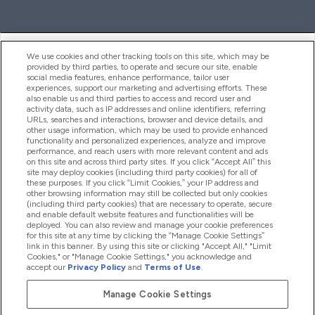
ヘルプ＆ガイド
We use cookies and other tracking tools on this site, which may be
provided by third parties, to operate and secure our site, enable
social media features, enhance performance, tailor user
experiences, support our marketing and advertising efforts. These
also enable us and third parties to access and record user and
商品について
activity data, such as IP addresses and online identifiers, referring
URLs, searches and interactions, browser and device details, and
other usage information, which may be used to provide enhanced
functionality and personalized experiences, analyze and improve
会社概要
performance, and reach users with more relevant content and ads
on this site and across third party sites. If you click “Accept All” this
site may deploy cookies (including third party cookies) for all of
these purposes. If you click “Limit Cookies,” your IP address and
特典＆ポイント
other browsing information may still be collected but only cookies
(including third party cookies) that are necessary to operate, secure
and enable default website features and functionalities will be
deployed. You can also review and manage your cookie preferences
for this site at any time by clicking the “Manage Cookie Settings”
2026 The Hut.com Ltd
link in this banner. By using this site or clicking "Accept All," "Limit
Cookies," or "Manage Cookie Settings," you acknowledge and
accept our
Privacy Policy
and
Terms of Use
.
Manage Cookie Settings