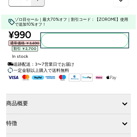
ゾロ目セール｜最大70%オフ｜割引コード：【ZOROME】使用
で追加10%オフ！
discounted price
¥990‎
カートに入れる
通常価格 ￥3,690‎
割引 ￥2,700‎
In stock
追跡配送：3〜7営業日でお届け
一定金額以上購入で送料無料
商品概要
特徴