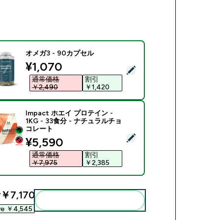
オメガ3 - 90カプセル
discounted price
¥1,070‎
商品を選択 - オメガ3 - 90カプセル
通常価格
割引
￥2,490‎
￥1,420‎
Impact ホエイ プロテイン -
1KG - 33食分 - ナチュラルチョ
コレート
商品を選択 - Impact ホエイ プロテイン - 1KG - 33食分 -
discounted price
¥5,590‎
通常価格
割引
￥7,975‎
￥2,385‎
計
￥7,170‎
まとめてカートに入れる
ve ￥4,545‎