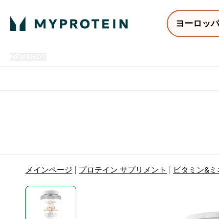
ヨーロッ
NEW&HOT
プロテイン
アミノ酸
サプリメント
プロテ
Enter NEW&HOT submenu
Enter プロテイン submenu
Enter アミノ酸 submenu
Enter サ
⌄
⌄
⌄
⌄
12,000円以上購入で送料無
メインページ
プロテイン サプリメント
ビタミン&ミ