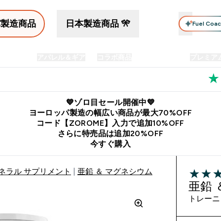
パ製造商品
日本製造商品 🎌
Fuel Coa
イン食品
アパレル＆ギア
コラボ商品
セット商品
プレミア
プリメント submenu
Enter プロテイン食品 submenu
Enter アパレル＆ギア submenu
Enter コラボ商品 submen
⌄
⌄
⌄
料
公式LINE追加で最新お得情報をゲット
公式アプリはこちら
💙ゾロ目セール開催中💙
ヨーロッパ製造の幅広い商品が最大70%OFF
コード【ZOROME】入力で追加10%OFF
さらに特売品は追加20%OFF
今すぐ購入
ネラル サプリメント
亜鉛 ＆ マグネシウム カプセル
4.34 out 
亜鉛 
トレーニ