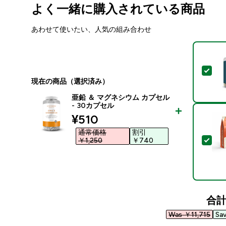
よく一緒に購入されている商品
あわせて使いたい、人気の組み合わせ
この
現在の商品（選択済み）
亜鉛 ＆ マグネシウム カプセル
- 30カプセル
discounted price
¥510‎
通常価格
割引
この
￥1,250‎
￥740‎
合
Was ￥11,715‎
Sa