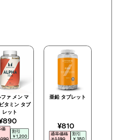
ファ メン マ
亜鉛 タブレット
A-Z マルチビ
ビタミン タブ
ン
レット
ce
discounted price
¥890‎
discounted price
discoun
¥810‎
¥720‎
常価
割引
通常価格
割引
通常価格
割引
￥1,200‎
090‎
￥1,190‎
￥380‎
￥1,690‎
￥97