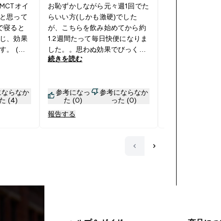
MCTオイ
お恥ずかしながら元々週1回でた
購入後に消費期
と思って
らいい方(しかも激硬)でした
レビューがあっ
で寝ると
が、こちらを飲み始めてから約
散らかしてました
じ、効果
1.2週間たって毎日快便になりま
月に購入し、BBE
。 (個
した。。思わぬ効果でびっくり
でで安心しました
続きを読む
続きを読む
のエキス
しています。このサプリは1日1
バカでかいので
マシマシ
回飲むだけでいいのも続けやす
すが、亜鉛の量は
トリアミ
くて助かります。
うです。 他にも
にならなか
参考になっ
参考にならなか
参考になっ
単体の摂
っているのでお
た (4)
た (0)
った (0)
た (1)
すし継続
す。
報告する
報告する
きます。
´；д；
ワーさんが
スパの面
す!! プ
以前の半
のでドン
いしまし