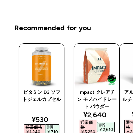
Recommended for you
 プ
ビタミン D3 ソフ
Impact クレアチ
アル
トジェルカプセル
ン モノハイドレー
ルチ
ト パウダー
ted price
discounted pri
¥2,640‎
discounted price
¥530‎
通常価
通
割引
通常価格
割引
格
格
5‎
￥2,610‎
￥1,240‎
￥710‎
￥5,250‎
￥2,