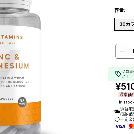
容量:
30カ
ゾロ目
フ！
disc
¥510
通常価格 
In stoc
追跡配
(国内配
一定金