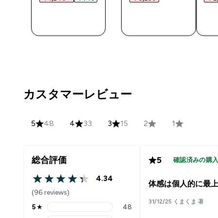
今すぐ購
今すぐ購
入
入
カスタマーレビュー
5
48
4
33
3
15
2
1
総合評価
5
確認済みの購
4.34
4.34 out of 5 stars
体感は個人的に最
(96 reviews)
31/12/25 くまくま 著
5
★
48
5 stars rating 48 reviews