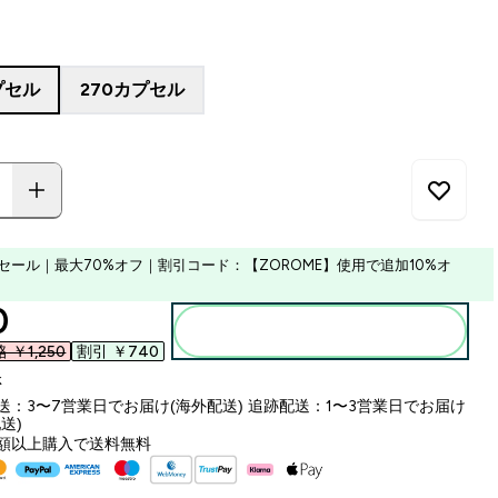
プセル
270カプセル
セール｜最大70%オフ｜割引コード：【ZOROME】使用で追加10%オ
ounted price
‎
カートに入れる
￥1,250‎
割引 ￥740‎
k
送：3〜7営業日でお届け(海外配送) 追跡配送：1〜3営業日でお届け
送)
額以上購入で送料無料