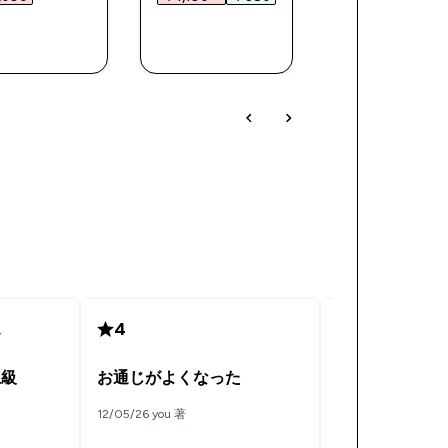
今すぐ購
今すぐ購
今すぐ購
入
入
入
4
5
入
確認済み
上級
お通じがよくなった
安い時はめち
12/05/26 you 著
11/09/24 和田 優