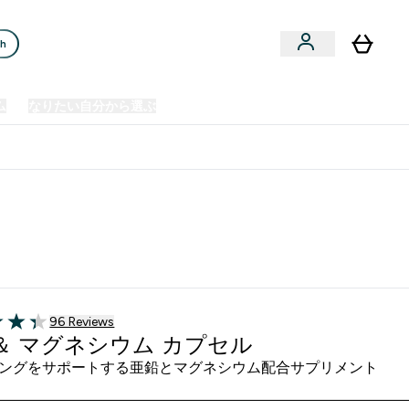
ch
ム
なりたい自分から選ぶ
クリアランスセール
日本製造商品
u
Enter プレミアム submenu
Enter なりたい自分から選ぶ submenu
En
⌄
⌄
⌄
欧州スポーツ栄養No.1ブランド*
96 ＋件の口コミ
96 Reviews
of 5 stars
＆ マグネシウム カプセル
ングをサポートする亜鉛とマグネシウム配合サプリメント