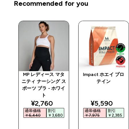
Recommended for you
マタ
MP レディース マタ
Impact ホエイ プロ
 ブ
ニティ ナーシング ス
テイン
ポーツ ブラ - ホワイ
ト
ed price
discounted price
discounted 
¥2,760‎
¥5,590‎
通常価格
割引
通常価格
割引
0‎
￥6,440‎
￥3,680‎
￥7,975‎
￥2,385‎
今すぐ購入
今すぐ購入