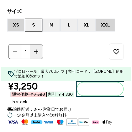
サイズ:
XS
S
M
L
XL
XXL
ゾロ目セール｜最大70%オフ｜割引コード：【ZOROME】使用
で追加10%オフ！
discounted price
¥3,250‎
カートに入れる
通常価格 ￥7,580‎
割引 ￥4,330‎
In stock
追跡配送：3〜7営業日でお届け
一定金額以上購入で送料無料