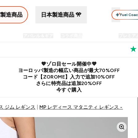
パ製造商品
日本製造商品 🎌
Fuel Coa
イン食品
アパレル＆ギア
コラボ商品
セット商品
プレミア
プリメント submenu
Enter プロテイン食品 submenu
Enter アパレル＆ギア submenu
Enter コラボ商品 submen
⌄
⌄
⌄
料
公式LINE追加で最新お得情報をゲット
公式アプリはこちら
💙ゾロ目セール開催中💙
ヨーロッパ製造の幅広い商品が最大70%OFF
コード【ZOROME】入力で追加10%OFF
さらに特売品は追加20%OFF
今すぐ購入
ス ジム レギンス
MP レディース マタニティ レギンス - ブラ