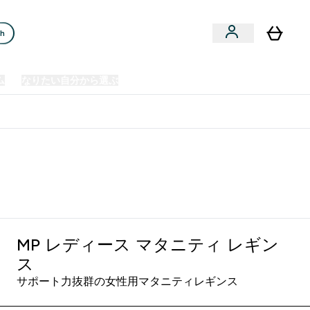
ch
ム
なりたい自分から選ぶ
クリアランスセール
日本製造商品
u
Enter プレミアム submenu
Enter なりたい自分から選ぶ submenu
En
⌄
⌄
⌄
欧州スポーツ栄養No.1ブランド*
ック
MP レディース マタニティ レギン
ス
サポート力抜群の女性用マタニティレギンス