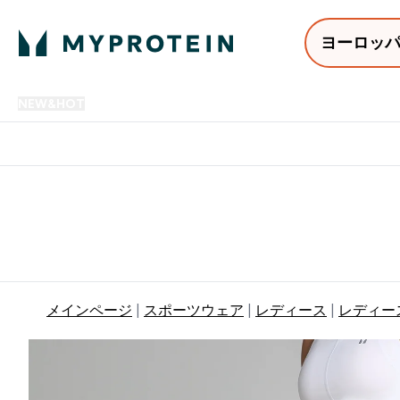
ヨーロッ
NEW&HOT
プロテイン
アミノ酸
サプリメント
プロテ
Enter NEW&HOT submenu
Enter プロテイン submenu
Enter アミノ酸 submenu
Enter サ
⌄
⌄
⌄
⌄
12,000円以上購入で送料無
メインページ
スポーツウェア
レディース
レディー