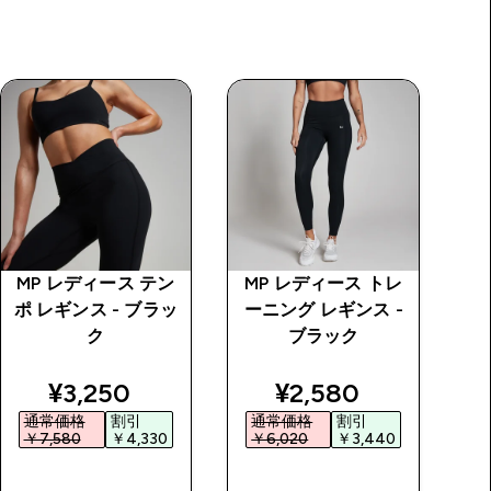
MP レディース テン
MP レディース トレ
M
ポ レギンス - ブラッ
ーニング レギンス -
ポ
ク
ブラック
price
discounted price
discounted price
¥3,250‎
¥2,580‎
通常価格
割引
通常価格
割引
￥7,580‎
￥4,330‎
￥6,020‎
￥3,440‎
￥
今すぐ購入
今すぐ購入