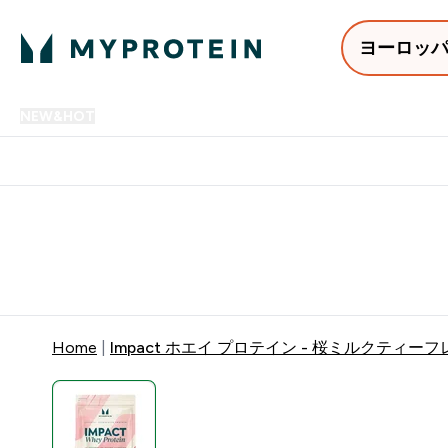
ヨーロッ
NEW&HOT
プロテイン
アミノ酸
サプリメント
プロテ
Enter NEW&HOT submenu
Enter プロテイン submenu
Enter アミノ酸 submenu
Enter サ
⌄
⌄
⌄
⌄
12,000円以上購入で送料無
Home
Impact ホエイ プロテイン - 桜ミルクティー