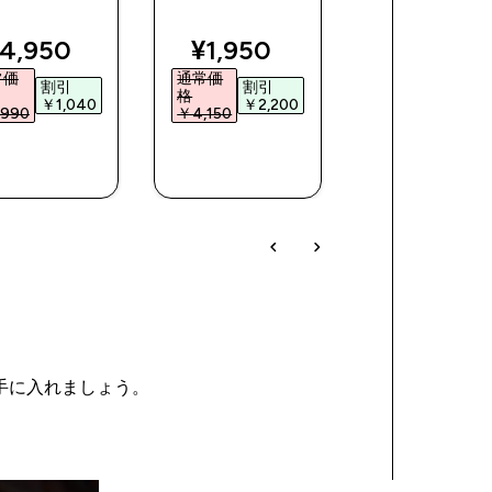
iscounted price
discounted price
discoun
4,950‎
¥1,950‎
¥1,490‎
常価
通常価
通常価
割引
割引
割引
格
格
￥1,040‎
￥2,200‎
￥1,73
990‎
￥4,150‎
￥3,225‎
今すぐ購
今すぐ購
今すぐ購
入
入
入
を手に入れましょう。