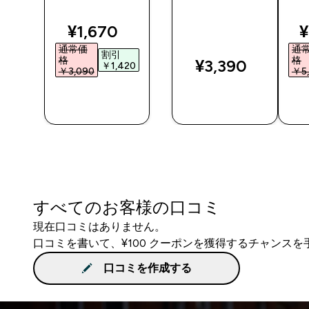
discounted price
d
¥1,670‎
¥
通常価
通
割引
格
格
¥3,390‎
￥1,420‎
￥3,090‎
￥5,
今すぐ購
今すぐ購
入
入
すべてのお客様の口コミ
現在口コミはありません。
口コミを書いて、¥100 クーポンを獲得するチャンス
口コミを作成する