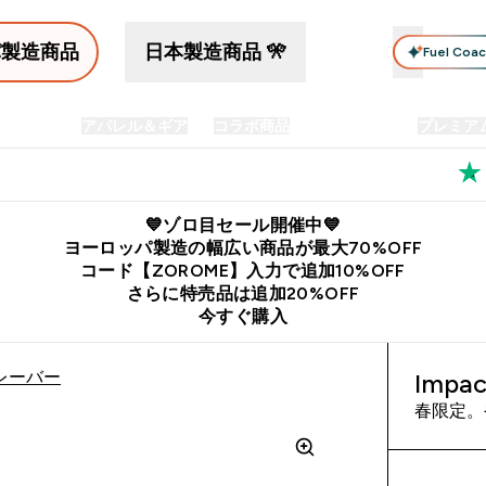
パ製造商品
日本製造商品 🎌
Fuel Coa
イン食品
アパレル＆ギア
コラボ商品
セット商品
プレミア
プリメント submenu
Enter プロテイン食品 submenu
Enter アパレル＆ギア submenu
Enter コラボ商品 submen
⌄
⌄
⌄
料
公式LINE追加で最新お得情報をゲット
公式アプリはこちら
💙ゾロ目セール開催中💙
ヨーロッパ製造の幅広い商品が最大70%OFF
コード【ZOROME】入力で追加10%OFF
さらに特売品は追加20%OFF
今すぐ購入
フレーバー
Imp
春限定。