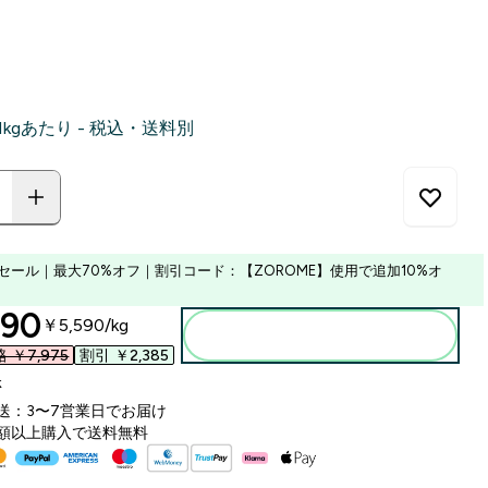
‎ 1kgあたり - 税込・送料別
セール｜最大70%オフ｜割引コード：【ZOROME】使用で追加10%オ
ounted price
90‎
￥5,590‎/kg
カートに入れる
￥7,975‎
割引 ￥2,385‎
k
送：3〜7営業日でお届け
額以上購入で送料無料