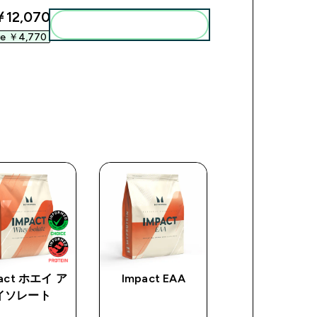
12,070‎
まとめてカートに入れる
ve ￥4,770‎
act ホエイ ア
Impact EAA
Impact ホエイ
イソレート
ロテイン - レ
ンアイスクリ