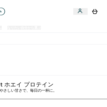
ch
ム
なりたい自分から選ぶ
クリアランスセール
日本製造商品
u
Enter プレミアム submenu
Enter なりたい自分から選ぶ submenu
En
⌄
⌄
⌄
欧州スポーツ栄養No.1ブランド*
act ホエイ プロテイン
やさしい甘さで、毎日の一杯に。