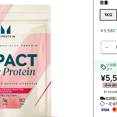
容量:
1KG
￥5,590
ゾロ目
フ！
disc
¥5,5
通常価格 
In stoc
追跡配
一定金