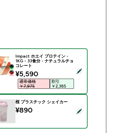
Impact ホエイ プロテイン -
1KG - 33食分 - ナチュラルチョ
コレート
商品を選択 - Impact ホエイ プロテイン - 1KG - 33食分 -
discounted price
¥5,590‎
通常価格
割引
￥7,975‎
￥2,385‎
桜 プラスチック シェイカー
¥890‎
商品を選択 - 桜 プラスチック シェイカー