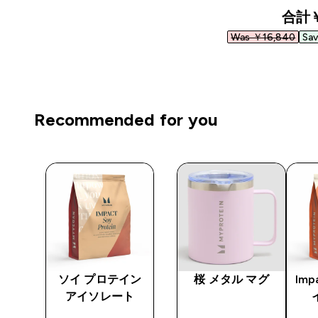
合計
￥
Was ￥16,840‎
Sa
Recommended for you
ク
ソイ プロテイン
桜 メタル マグ
Imp
アイソレート