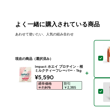
よく一緒に購入されている商品
あわせて使いたい、人気の組み合わせ
この
現在の商品（選択済み）
Impact ホエイ プロテイン - 桜
ミルクティーフレーバー - 1kg
discounted price
¥5,590‎
通常価格
割引
￥7,975‎
￥2,385‎
この