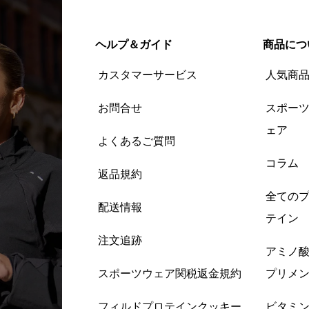
ヘルプ＆ガイド
商品につ
カスタマーサービス
人気商
お問合せ
スポー
ェア
よくあるご質問
コラム
返品規約
全ての
配送情報
テイン
注文追跡
アミノ
スポーツウェア関税返金規約
プリメ
フィルドプロテインクッキー
ビタミ