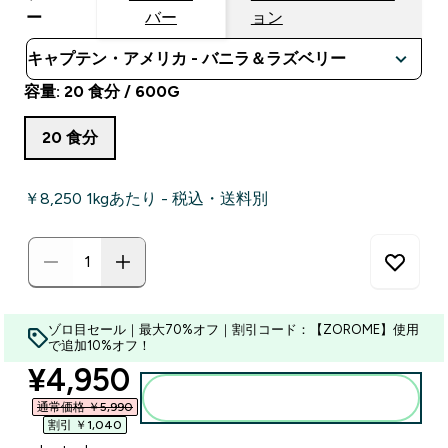
ー
バー
ョン
容量: 20 食分 / 600G
20 食分
￥8,250‎ 1kgあたり - 税込・送料別
ゾロ目セール｜最大70%オフ｜割引コード：【ZOROME】使用
で追加10%オフ！
discounted price
¥4,950‎
カートに入れる
通常価格 ￥5,990‎
割引 ￥1,040‎