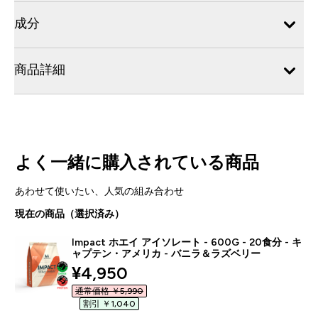
成分
商品詳細
よく一緒に購入されている商品
あわせて使いたい、人気の組み合わせ
現在の商品（選択済み）
Impact ホエイ アイソレート - 600G - 20食分 - キ
ャプテン・アメリカ - バニラ＆ラズベリー
discounted price
¥4,950‎
通常価格 ￥5,990‎
割引 ￥1,040‎