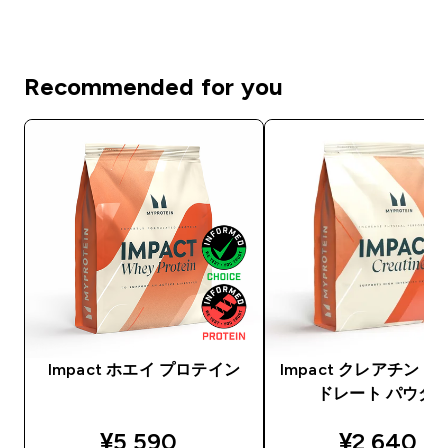
Recommended for you
Impact ホエイ プロテイン
Impact クレアチン 
ドレート パウダ
discounted price
discounte
¥5,590‎
¥2,640‎