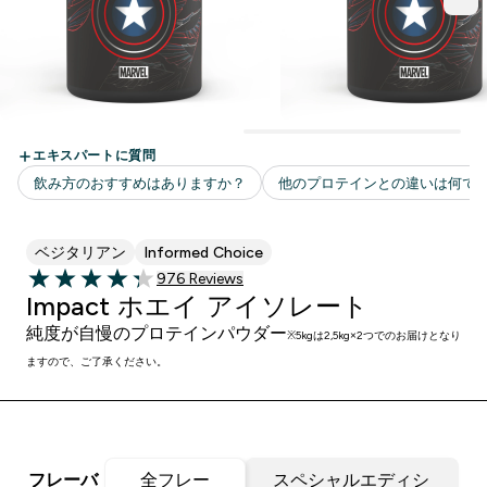
ベジタリアン
Informed Choice
976 ＋件の口コミ
976 Reviews
4.31 out of 5 stars
Impact ホエイ アイソレート
純度が自慢のプロテインパウダー
※5kgは2,5kg×2つでのお届けとなり
ますので、ご了承ください。
フレーバ
全フレー
スペシャルエディシ