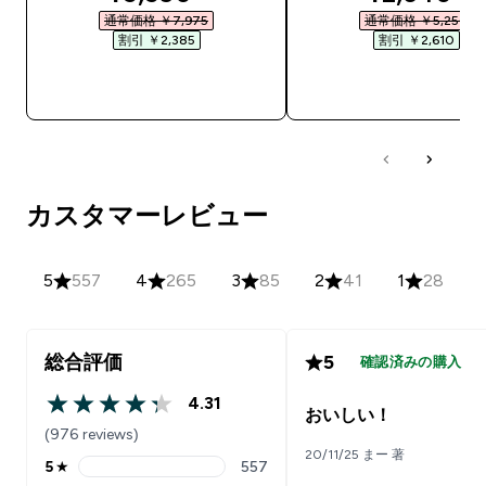
通常価格 ￥7,975‎
通常価格 ￥5,250‎
割引 ￥2,385‎
割引 ￥2,610‎
今すぐ購入
今すぐ購入
カスタマーレビュー
5
557
4
265
3
85
2
41
1
28
総合評価
5
確認済みの購入
4.31
4.31 out of 5 stars
おいしい！
(976 reviews)
20/11/25 まー 著
5
★
557
5 stars rating 557 reviews