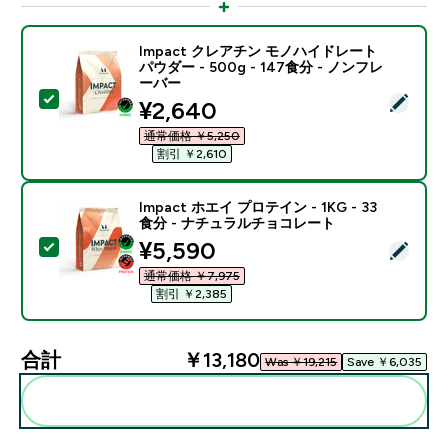
Impact クレアチン モノハイドレート
パウダー - 500g - 147食分 - ノンフレ
ーバー
この商品を選択 - Impact クレアチン モノハイドレート パ
discounted price
¥2,640‎
通常価格 ￥5,250‎
割引 ￥2,610‎
Impact ホエイ プロテイン - 1KG - 33
食分 - ナチュラルチョコレート
discounted price
¥5,590‎
この商品を選択 - Impact ホエイ プロテイン - 1KG 
通常価格 ￥7,975‎
割引 ￥2,385‎
合計
￥13,180‎
Was ￥19,215‎
Save ￥6,035‎
まとめてカートに入れる