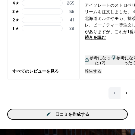
4
★
265
アイソレートのストロベ
4 stars rating 265 reviews
3
★
85
リームを注文しました。 
3 stars rating 85 reviews
北海道ミルクやモカ、抹
2
★
41
2 stars rating 41 reviews
レ、ピーチティー等注文
1
★
28
1 stars rating 28 reviews
がありますが、これが1番
続きを読む
すく美味しかったです。 
作れば市販のいちごミル
うな味わいで結構甘め。 
参考になっ
参考にな
まだと甘いので旦那はク
た (2)
った (
をプラスして水で作って
すべてのレビューを見る
報告する
た。こちらはヨーグルト
で美味しいとのこと。
口コミを作成する