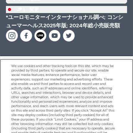
JP |
変更
*ユーロモニターインターナショナル調べ; コンシ
ューマーヘルス2025年版; 2024年総小売販売額
ヘルプ＆ガイド
We use cookies and other tracking tools on this site, which may be
provided by third parties, to operate and secure our site, enable
social media features, enhance performance, tailor user
experiences, support our marketing and advertising efforts. These
also enable us and third parties to access and record user and
商品について
activity data, such as IP addresses and online identifiers, referring
URLs, searches and interactions, browser and device details, and
other usage information, which may be used to provide enhanced
functionality and personalized experiences, analyze and improve
会社概要
performance, and reach users with more relevant content and ads
on this site and across third party sites. If you click “Accept All” this
site may deploy cookies (including third party cookies) for all of
these purposes. If you click “Limit Cookies,” your IP address and
特典＆ポイント
other browsing information may still be collected but only cookies
(including third party cookies) that are necessary to operate, secure
and enable default website features and functionalities will be