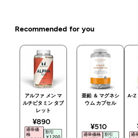
Recommended for you
 プ
アルファ メン マ
亜鉛 ＆ マグネシ
A-
ルチビタミン タブ
ウム カプセル
レット
ted price
discounted price
¥890‎
discounted pr
¥510‎
通常価
割引
格
通常価格
割引
通
5‎
￥1,200‎