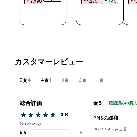
￥2,090‎
￥1,250‎
￥740‎
￥1,
今すぐ購
今すぐ購
入
入
カスタマーレビュー
5
4
4
1
3
2
1
総合評価
5
確認済みの購
4.8
4.8 out of 5 stars
PMSの緩和
(5 reviews)
06/09/24 ぐみこ 著
5
★
4
5 stars rating 4 reviews