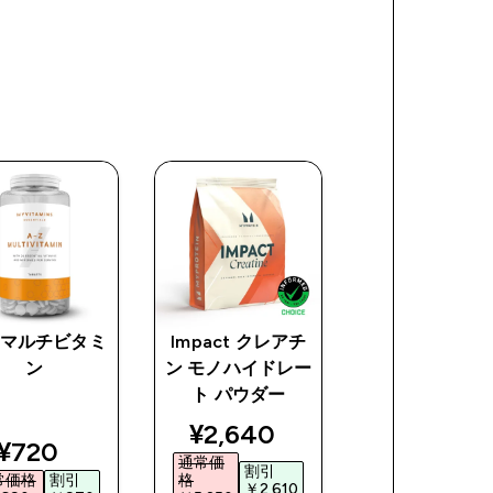
Z マルチビタミ
Impact クレアチ
ビタミン D3 
ン
ン モノハイドレー
トジェルカプ
ト パウダー
discounted price
¥2,640‎
ice
discounted price
discoun
¥720‎
¥530‎
通常価
割引
常価格
割引
格
通常価格
割引
￥2,610‎