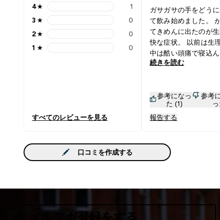
4
★
1
ガサガサの手をどうに
4 stars rating 1 reviews
3
★
0
て飲み始めました。 
3 stars rating 0 reviews
てきめんに出たのが生
2
★
0
2 stars rating 0 reviews
快な症状。 以前は生
1
★
0
1 stars rating 0 reviews
中は酷い頭痛で寝込ん
続きを読む
く事もよくありました
これを飲み始めて翌月
えば頭痛薬1日しか飲
参考になっ
参考
しかも寝込まなかった
た (1)
っ
果を実感しました。 
すべてのレビューを見る
報告する
らPMSにも効果があ
ね。 イライラも若干
何よりあの辛すぎる頭
ぼ解放されて快適です
口コミを作成する
れることもあるので、
時&セール中にまとめ
います。 無くなると
サプリです。
メルマガ登録をする