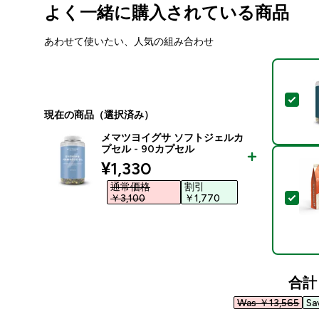
よく一緒に購入されている商品
あわせて使いたい、人気の組み合わせ
この
現在の商品（選択済み）
メマツヨイグサ ソフトジェルカ
プセル - 90カプセル
discounted price
¥1,330‎
通常価格
割引
この
￥3,100‎
￥1,770‎
合計
Was ￥13,565‎
Sa