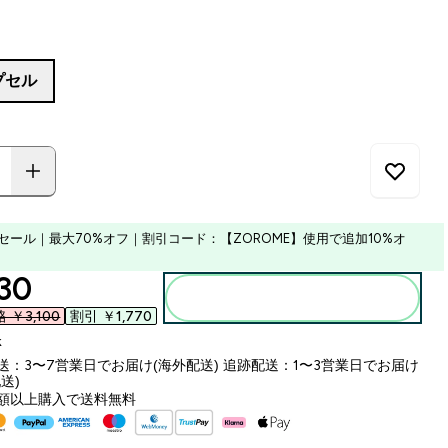
プセル
セール｜最大70%オフ｜割引コード：【ZOROME】使用で追加10%オ
ounted price
30‎
カートに入れる
￥3,100‎
割引 ￥1,770‎
k
送：3〜7営業日でお届け(海外配送) 追跡配送：1〜3営業日でお届け
送)
額以上購入で送料無料