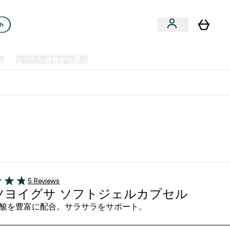
ch
ム
なりたい自分から選ぶ
クリアランスセール
日本製造商品
u
Enter プレミアム submenu
Enter なりたい自分から選ぶ submenu
En
⌄
⌄
⌄
欧州スポーツ栄養No.1ブランド*
5 ＋件の口コミ
5 Reviews
f 5 stars
ツヨイグサ ソフトジェルカプセル
酸を豊富に配合。サラサラをサポート。