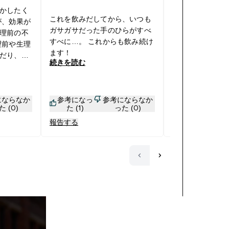
かしたく
飲み始めて次の
これを飲みだしてから、いつも
が、効果が
と実感！ ただ今
ガサガサだった手のひらがすべ
理前の不
やはりこちらを
すべに…。 これからも飲み続け
理前や生理
かげだと思います
ます！
だり、吐
とお肌をすべす
続きを読む
続きを読む
。 しかし
してしまうくらい
「そうい
クリームがどう
んでない、
で、とてもいい
にならなか
参考になっ
参考にならなか
参考になっ
！」と効
した。
た (0)
た (1)
った (0)
た (3)
調べてみた
報告する
報告する
るんです
減ったし、
痛からほ
。 売り切
出ている
買いして
本気で困る