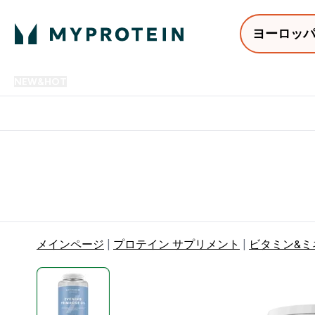
ヨーロッ
NEW&HOT
プロテイン
アミノ酸
サプリメント
プロテ
Enter NEW&HOT submenu
Enter プロテイン submenu
Enter アミノ酸 submenu
Enter サ
⌄
⌄
⌄
⌄
12,000円以上購入で送料無
メインページ
プロテイン サプリメント
ビタミン&ミ