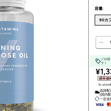
容量:
90カ
ゾロ目
フ！
disc
¥1,3
通常価格 
In stoc
追跡配
(国内配
一定金