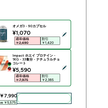
オメガ3 - 90カプセル
discounted price
¥1,070‎
商品を選択 - オメガ3 - 90カプセル
通常価格
割引
￥2,490‎
￥1,420‎
Impact ホエイ プロテイン -
1KG - 33食分 - ナチュラルチョ
コレート
商品を選択 - Impact ホエイ プロテイン - 1KG - 33食分 -
discounted price
¥5,590‎
通常価格
割引
￥7,975‎
￥2,385‎
￥7,990‎
まとめてカートに入れる
ve ￥5,575‎