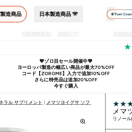
パ製造商品
日本製造商品 🎌
Fuel Coa
イン食品
アパレル＆ギア
コラボ商品
セット商品
プレミア
プリメント submenu
Enter プロテイン食品 submenu
Enter アパレル＆ギア submenu
Enter コラボ商品 submen
⌄
⌄
⌄
料
公式LINE追加で最新お得情報をゲット
公式アプリはこちら
💙ゾロ目セール開催中💙
ヨーロッパ製造の幅広い商品が最大70%OFF
コード【ZOROME】入力で追加10%OFF
さらに特売品は追加20%OFF
今すぐ購入
ネラル サプリメント
メマツヨイグサ ソフトジェルカプセル
4.8 out o
メマ
リノール