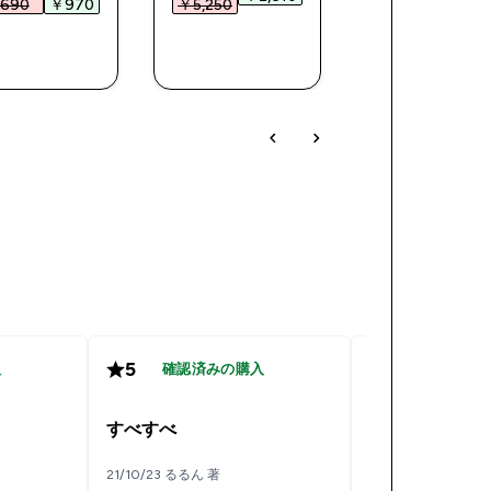
690‎
￥970‎
￥5,250‎
￥1,240‎
￥71
今すぐ購
今すぐ購
今すぐ購
入
入
入
5
5
入
確認済みの購入
確認済み
本当にすべす
すべすべ
26/09/21 ゆ 著
21/10/23 るるん 著