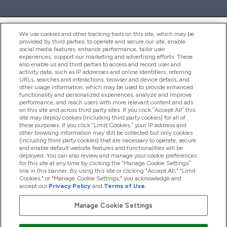
ヘルプ＆ガイド
We use cookies and other tracking tools on this site, which may be
provided by third parties, to operate and secure our site, enable
social media features, enhance performance, tailor user
experiences, support our marketing and advertising efforts. These
also enable us and third parties to access and record user and
商品について
activity data, such as IP addresses and online identifiers, referring
URLs, searches and interactions, browser and device details, and
other usage information, which may be used to provide enhanced
functionality and personalized experiences, analyze and improve
会社概要
performance, and reach users with more relevant content and ads
on this site and across third party sites. If you click “Accept All” this
site may deploy cookies (including third party cookies) for all of
these purposes. If you click “Limit Cookies,” your IP address and
特典＆ポイント
other browsing information may still be collected but only cookies
(including third party cookies) that are necessary to operate, secure
and enable default website features and functionalities will be
deployed. You can also review and manage your cookie preferences
for this site at any time by clicking the “Manage Cookie Settings”
2026 The Hut.com Ltd
link in this banner. By using this site or clicking "Accept All," "Limit
Cookies," or "Manage Cookie Settings," you acknowledge and
accept our
Privacy Policy
and
Terms of Use
.
Manage Cookie Settings
Pay with