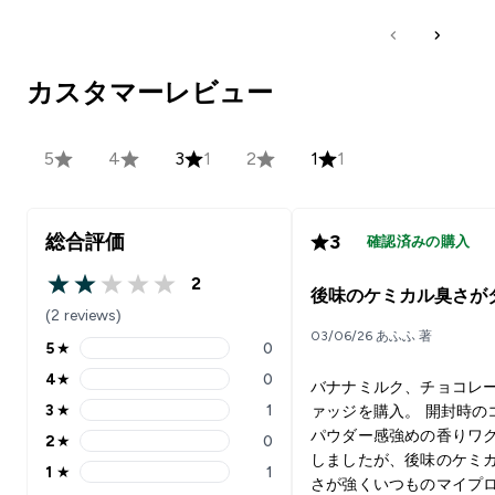
カスタマーレビュー
5
4
3
1
2
1
1
総合評価
3
確認済みの購入
2
2 out of 5 stars
後味のケミカル臭さが
(2 reviews)
03/06/26 あふふ 著
5
★
0
5 stars rating 0 reviews
4
★
0
バナナミルク、チョコレ
4 stars rating 0 reviews
3
★
1
ァッジを購入。 開封時の
3 stars rating 1 reviews
パウダー感強めの香りワ
2
★
0
2 stars rating 0 reviews
しましたが、後味のケミ
1
★
1
1 stars rating 1 reviews
さが強くいつものマイプ