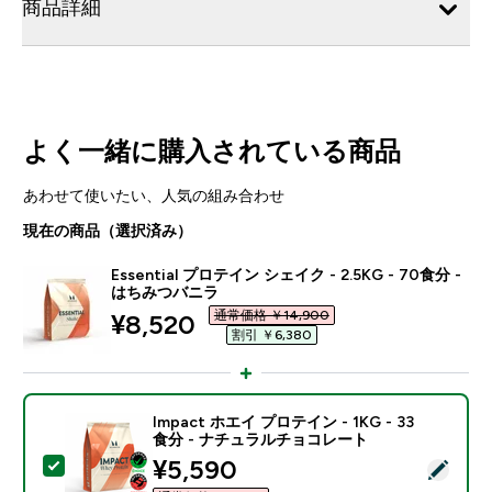
商品詳細
よく一緒に購入されている商品
あわせて使いたい、人気の組み合わせ
現在の商品（選択済み）
Essential プロテイン シェイク - 2.5KG - 70食分 -
はちみつバニラ
通常価格 ￥14,900‎
discounted price
¥8,520‎
割引 ￥6,380‎
Impact ホエイ プロテイン - 1KG - 33
食分 - ナチュラルチョコレート
discounted price
¥5,590‎
この商品を選択 - Impact ホエイ プロテイン - 1KG 