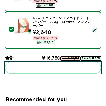
通常価格 ￥7,975‎
割引 ￥2,385‎
Impact クレアチン モノハイドレート
パウダー - 500g - 147食分 - ノンフレ
ーバー
この商品を選択 - Impact クレアチン モノハイドレート パ
discounted price
¥2,640‎
通常価格 ￥5,250‎
割引 ￥2,610‎
合計
￥16,750‎
Was ￥28,125‎
Save ￥11,375‎
まとめてカートに入れる
Recommended for you