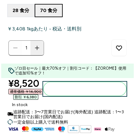
28 食分
70 食分
￥3,408‎ 1kgあたり - 税込・送料別
ゾロ目セール｜最大70%オフ｜割引コード：【ZOROME】使用
で追加10%オフ！
discounted price
¥8,520‎
カートに入れる
通常価格 ￥14,900‎
割引 ￥6,380‎
In stock
追跡配送：3〜7営業日でお届け(海外配送) 追跡配送：1〜3
営業日でお届け(国内配送)
一定金額以上購入で送料無料