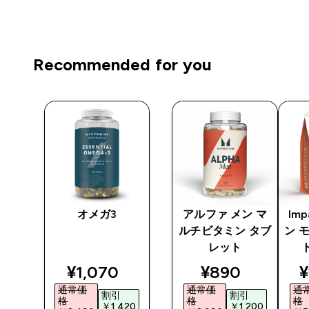
Recommended for you
 プ
オメガ3
アルファ メン マ
Im
ルチビタミン タブ
ン 
レット
ted price
discounted price
discounted pr
d
¥1,070‎
¥890‎
¥
通常価
通常価
通
割引
割引
格
格
格
5‎
￥1,420‎
￥1,200‎