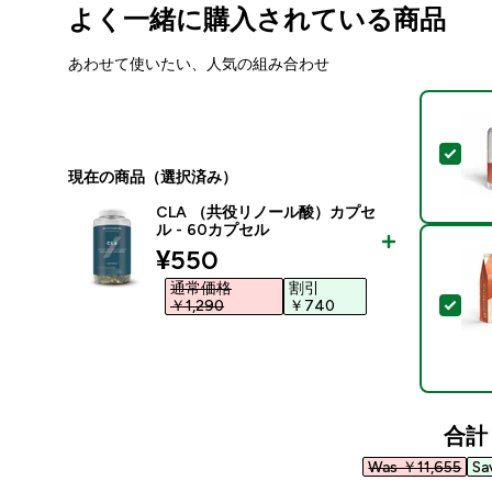
よく一緒に購入されている商品
あわせて使いたい、人気の組み合わせ
この
現在の商品（選択済み）
CLA （共役リノール酸）カプセ
ル - 60カプセル
discounted price
¥550‎
通常価格
割引
この
￥1,290‎
￥740‎
合計
Was ￥11,655‎
Sa