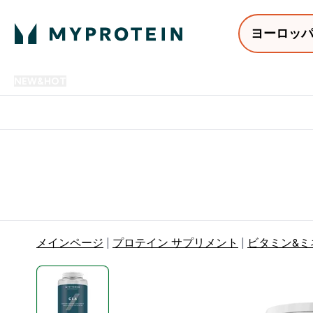
ヨーロッ
NEW&HOT
プロテイン
アミノ酸
サプリメント
プロテ
Enter NEW&HOT submenu
Enter プロテイン submenu
Enter アミノ酸 submenu
Enter サ
⌄
⌄
⌄
⌄
12,000円以上購入で送料無
メインページ
プロテイン サプリメント
ビタミン&ミ