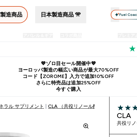
パ製造商品
日本製造商品 🎌
Fuel Coa
イン食品
アパレル＆ギア
コラボ商品
セット商品
プレミア
プリメント submenu
Enter プロテイン食品 submenu
Enter アパレル＆ギア submenu
Enter コラボ商品 submen
⌄
⌄
⌄
料
公式LINE追加で最新お得情報をゲット
公式アプリはこちら
💙ゾロ目セール開催中💙
ヨーロッパ製造の幅広い商品が最大70%OFF
コード【ZOROME】入力で追加10%OFF
さらに特売品は追加25%OFF
今すぐ購入
ネラル サプリメント
CLA （共役リノール酸）カプセル
4.16 out 
CL
共役リノ