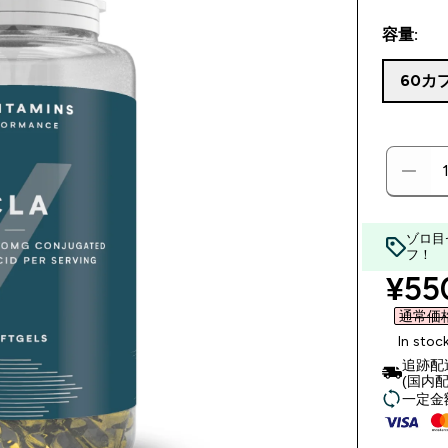
容量:
60カ
ゾロ目
フ！
disc
¥550
通常価格 
In stoc
追跡配
(国内配
一定金