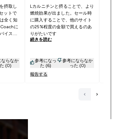
14/01/23 Yuka 著
ンを摂取し
Lカルニチンと摂ることで、より
もセットで
燃焼効果が出ました。セール時
は全く知
に購入することで、他のサイト
減量を始めたの
Coachに
の25%程度の金額で買えるのあ
にしています。
バイスを
りがたいです
続きを読む
続きを読む
期待で
前にL-カ
時にCLA
にならなか
参考になっ
参考にならなか
参考になっ
緩くなり
た (0)
た (6)
った (0)
た (3)
キリしま
報告する
報告する