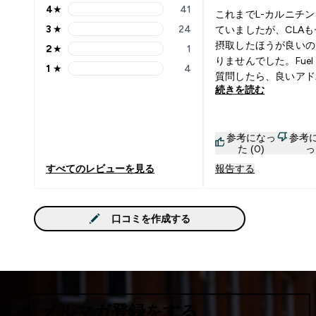
4
★
41
これまでL-カルニチ
4 stars rating 41 reviews
3
★
24
ていましたが、CLA
3 stars rating 24 reviews
摂取したほうが良いの
2
★
1
2 stars rating 1 reviews
りませんでした。Fuel 
1
★
4
1 stars rating 4 reviews
質問したら、良いアド
続きを読む
もらえたので脂肪燃焼
す。今朝ウォーキング
ルニチンを飲み、朝食
参考になっ
参考
を飲みました。お腹が
た (0)
っ
ましたが、とてもスッ
すべてのレビューを見る
報告する
した。
口コミを作成する
メルマガ登録をする