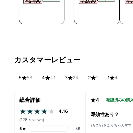
￥2,490‎
￥2,090‎
￥5,
今すぐ購
今すぐ購
入
入
カスタマーレビュー
5
58
4
41
3
24
2
1
1
4
総合評価
4
確認済みの購
4.16
4.16 out of 5 stars
即効性あり？
(128 reviews)
21/07/26 ころちゃんママ
5
★
58
5 stars rating 58 reviews