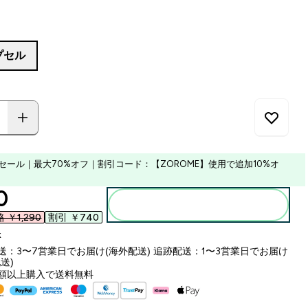
プセル
セール｜最大70%オフ｜割引コード：【ZOROME】使用で追加10%オ
ounted price
‎
カートに入れる
￥1,290‎
割引 ￥740‎
k
送：3〜7営業日でお届け(海外配送) 追跡配送：1〜3営業日でお届け
送)
額以上購入で送料無料