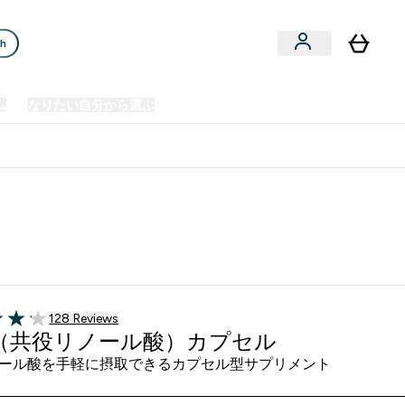
ch
ム
なりたい自分から選ぶ
クリアランスセール
日本製造商品
u
Enter プレミアム submenu
Enter なりたい自分から選ぶ submenu
En
⌄
⌄
⌄
欧州スポーツ栄養No.1ブランド*
128 ＋件の口コミ
128 Reviews
of 5 stars
A （共役リノール酸）カプセル
ール酸を手軽に摂取できるカプセル型サプリメント