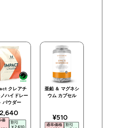
pact クレアチ
亜鉛 ＆ マグネシ
ダイエット エ
モノハイドレー
ウム カプセル
ト パウダー
ice
iscounted price
discoun
2,640‎
¥770‎
discounted price
¥510‎
常価
通常価
割引
割引
通常価格
割引
格
￥2,610‎
￥1,82