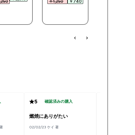
250‎
￥1,250‎
￥740‎
￥2,590‎
今すぐ購
今すぐ購
今すぐ購
入
入
入
5
5
入
確認済みの購入
確認済み
燃焼にありがたい
減量に
 著
02/02/23 ケイ 著