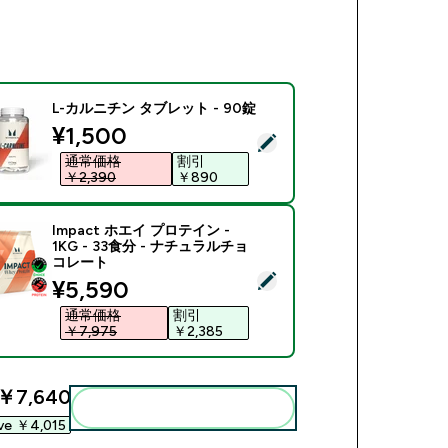
L-カルニチン タブレット - 90錠
discounted price
¥1,500‎
商品を選択 - L-カルニチン タブレット - 90錠
通常価格
割引
￥2,390‎
￥890‎
Impact ホエイ プロテイン -
1KG - 33食分 - ナチュラルチョ
コレート
商品を選択 - Impact ホエイ プロテイン - 1KG - 33食分 -
discounted price
¥5,590‎
通常価格
割引
￥7,975‎
￥2,385‎
￥7,640‎
まとめてカートに入れる
ve ￥4,015‎