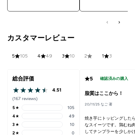
今すぐ購入
今すぐ購入
カスタマーレビュー
5
105
4
49
3
10
2
1
3
総合評価
5
確認済みの購入
4.51
4.51 out of 5 stars
脂質はここから！
(167 reviews)
20/11/25 なご 著
5
★
105
5 stars rating 105 reviews
4
★
49
焼き芋にトッピングした
4 stars rating 49 reviews
3
★
10
なスイーツです。鶏むね
3 stars rating 10 reviews
してナンプラーを少しか
2
★
0