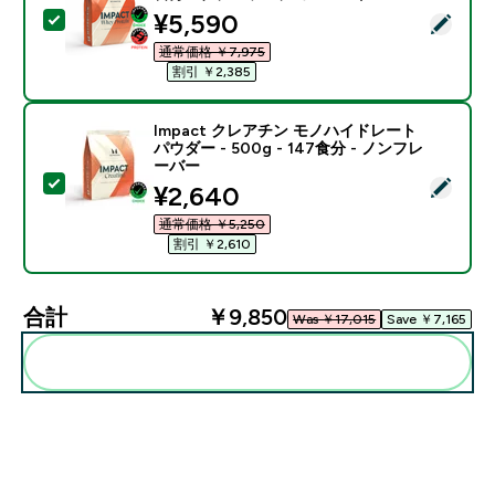
discounted price
¥5,590‎
この商品を選択 - Impact ホエイ プロテイン - 1KG 
通常価格 ￥7,975‎
割引 ￥2,385‎
Impact クレアチン モノハイドレート
パウダー - 500g - 147食分 - ノンフレ
ーバー
この商品を選択 - Impact クレアチン モノハイドレート パ
discounted price
¥2,640‎
通常価格 ￥5,250‎
割引 ￥2,610‎
合計
￥9,850‎
Was ￥17,015‎
Save ￥7,165‎
まとめてカートに入れる