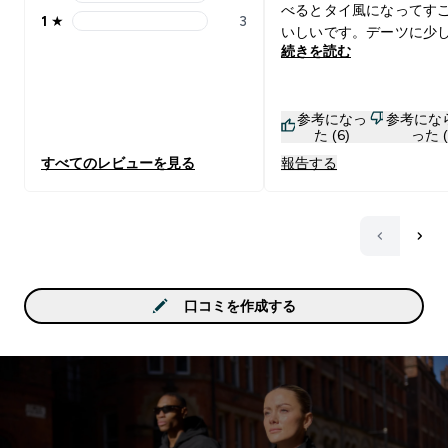
2 stars rating 0 reviews
べるとタイ風になってす
1
★
3
1 stars rating 3 reviews
いしいです。デーツに少
続きを読む
て1日のご褒美にすること
ます。とにかくおいしく
きいパッケージですが着
参考になっ
参考にな
っていきます。バランス
た (6)
った (
イエットする時にはなく
すべてのレビューを見る
報告する
る存在です。
口コミを作成する