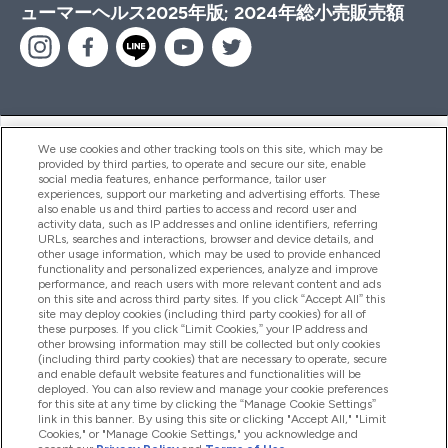
ューマーヘルス2025年版; 2024年総小売販売額
ヘルプ＆ガイド
We use cookies and other tracking tools on this site, which may be
provided by third parties, to operate and secure our site, enable
social media features, enhance performance, tailor user
experiences, support our marketing and advertising efforts. These
also enable us and third parties to access and record user and
商品について
activity data, such as IP addresses and online identifiers, referring
URLs, searches and interactions, browser and device details, and
other usage information, which may be used to provide enhanced
functionality and personalized experiences, analyze and improve
会社概要
performance, and reach users with more relevant content and ads
on this site and across third party sites. If you click “Accept All” this
site may deploy cookies (including third party cookies) for all of
these purposes. If you click “Limit Cookies,” your IP address and
特典＆ポイント
other browsing information may still be collected but only cookies
(including third party cookies) that are necessary to operate, secure
and enable default website features and functionalities will be
deployed. You can also review and manage your cookie preferences
for this site at any time by clicking the “Manage Cookie Settings”
2026 The Hut.com Ltd
link in this banner. By using this site or clicking "Accept All," "Limit
Cookies," or "Manage Cookie Settings," you acknowledge and