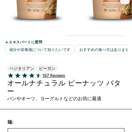
ベジタリアン
ビーガン
167 ＋件の口コミ
167 Reviews
4.51 out of 5 stars
オールナチュラル ピーナッツ バタ
ー
パンやオーツ、ヨーグルトなどのお供に最適
味: