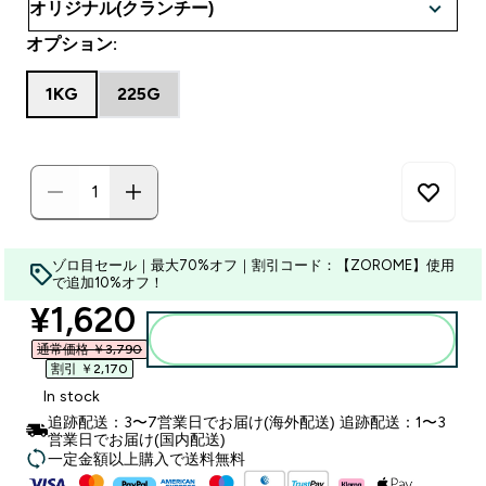
オプション:
1KG
225G
ゾロ目セール｜最大70%オフ｜割引コード：【ZOROME】使用
で追加10%オフ！
discounted price
¥1,620‎
カートに入れる
通常価格 ￥3,790‎
割引 ￥2,170‎
In stock
追跡配送：3〜7営業日でお届け(海外配送) 追跡配送：1〜3
営業日でお届け(国内配送)
一定金額以上購入で送料無料