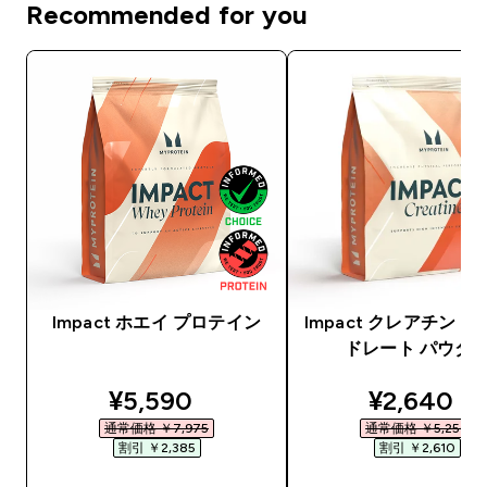
Recommended for you
Impact ホエイ プロテイン
Impact クレアチン 
ドレート パウダ
discounted price
discounte
¥5,590‎
¥2,640‎
通常価格 ￥7,975‎
通常価格 ￥5,250‎
割引 ￥2,385‎
割引 ￥2,610‎