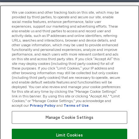
ヘルプ＆ガイド
We use cookies and other tracking tools on this site, which may be
provided by third parties, to operate and secure our site, enable
social media features, enhance performance, tailor user
experiences, support our marketing and advertising efforts. These
also enable us and third parties to access and record user and
商品について
activity data, such as IP addresses and online identifiers, referring
URLs, searches and interactions, browser and device details, and
other usage information, which may be used to provide enhanced
functionality and personalized experiences, analyze and improve
会社概要
performance, and reach users with more relevant content and ads
on this site and across third party sites. If you click “Accept All” this
site may deploy cookies (including third party cookies) for all of
these purposes. If you click “Limit Cookies,” your IP address and
特典＆ポイント
other browsing information may still be collected but only cookies
(including third party cookies) that are necessary to operate, secure
and enable default website features and functionalities will be
deployed. You can also review and manage your cookie preferences
for this site at any time by clicking the “Manage Cookie Settings”
2026 The Hut.com Ltd
link in this banner. By using this site or clicking "Accept All," "Limit
Cookies," or "Manage Cookie Settings," you acknowledge and
accept our
Privacy Policy
and
Terms of Use
.
Manage Cookie Settings
Pay with
Limit Cookies