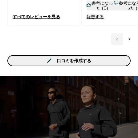
参考になっ
参考にな
すが、とりあえず 賞味期
た (0)
った (
だ来てなかったので、せ
すべてのレビューを見る
報告する
到着したのでとりあえず
みる予定。まとめ買いに
てなさそう。
口コミを作成する