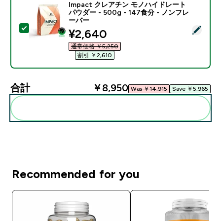
Impact クレアチン モノハイドレート
パウダー - 500g - 147食分 - ノンフレ
ーバー
この商品を選択 - Impact クレアチン モノハイドレート パ
discounted price
¥2,640‎
通常価格 ￥5,250‎
割引 ￥2,610‎
合計
￥8,950‎
Was ￥14,915‎
Save ￥5,965‎
まとめてカートに入れる
Recommended for you