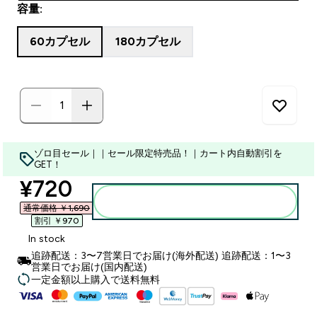
容量:
60カプセル
180カプセル
ゾロ目セール｜｜セール限定特売品！｜カート内自動割引を
GET！
discounted price
¥720‎
カートに入れる
通常価格 ￥1,690‎
割引 ￥970‎
In stock
追跡配送：3〜7営業日でお届け(海外配送) 追跡配送：1〜3
営業日でお届け(国内配送)
一定金額以上購入で送料無料