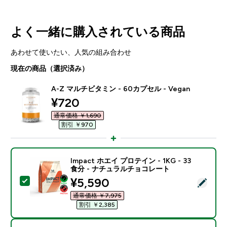
よく一緒に購入されている商品
あわせて使いたい、人気の組み合わせ
現在の商品（選択済み）
A-Z マルチビタミン - 60カプセル - Vegan
discounted price
¥720‎
通常価格 ￥1,690‎
割引 ￥970‎
Impact ホエイ プロテイン - 1KG - 33
食分 - ナチュラルチョコレート
discounted price
¥5,590‎
この商品を選択 - Impact ホエイ プロテイン - 1KG 
通常価格 ￥7,975‎
割引 ￥2,385‎