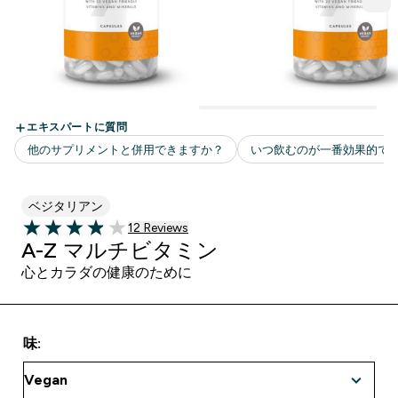
ベジタリアン
12 ＋件の口コミ
12 Reviews
3.92 out of 5 stars
A-Z マルチビタミン
心とカラダの健康のために
味: