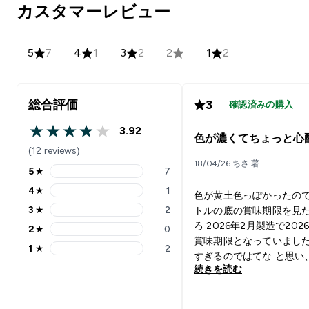
カスタマーレビュー
5
7
4
1
3
2
2
1
2
総合評価
3
確認済みの購入
3.92
3.92 out of 5 stars
色が濃くてちょっと心
(12 reviews)
18/04/26 ちさ 著
5
★
7
5 stars rating 7 reviews
4
★
1
色が黄土色っぽかったの
4 stars rating 1 reviews
3
★
2
トルの底の賞味期限を見
3 stars rating 2 reviews
ろ 2026年2月製造で202
2
★
0
2 stars rating 0 reviews
賞味期限となっていまし
1
★
2
1 stars rating 2 reviews
すぎるのではてな と思い
続きを読む
ミニ に聞いたら、 製造
らすると2023年製造では
う回答でした。 ちょっと