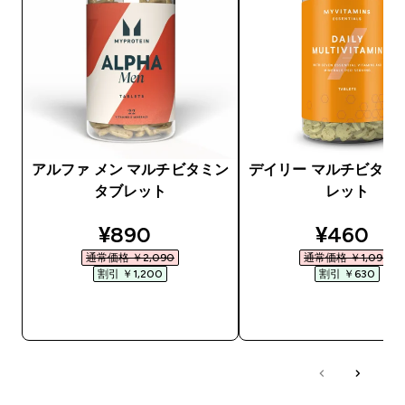
アルファ メン マルチビタミン
デイリー マルチビタミ
タブレット
レット
discounted price
discount
¥890‎
¥460‎
通常価格 ￥2,090‎
通常価格 ￥1,090‎
割引 ￥1,200‎
割引 ￥630‎
今すぐ購入
今すぐ購入