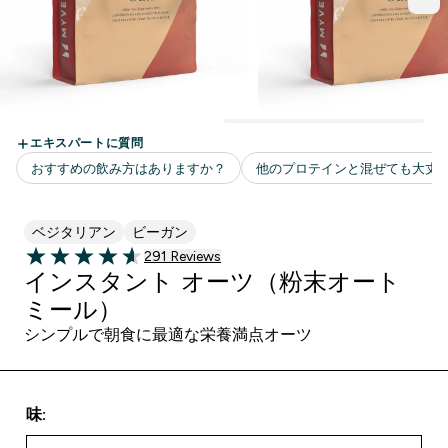
ベジタリアン
ビーガン
291 ＋件の口コミ
291 Reviews
4.58 out of 5 stars
インスタント オーツ（粉末オート
ミール）
シンプルで朝食に最適な栄養満点オーツ
味: