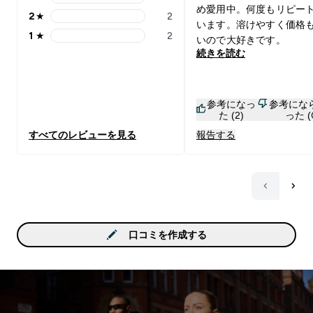
3 stars rating 14 reviews
め愛用中。何度もリピー
2
★
2
2 stars rating 2 reviews
います。溶けやすく価格
1
★
2
いので大好きです。
1 stars rating 2 reviews
続きを読む
参考になっ
参考にな
た (2)
った (
すべてのレビューを見る
報告する
口コミを作成する