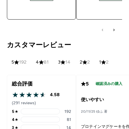
今すぐ購入
今すぐ購入
カスタマーレビュー
5
192
4
81
3
14
2
2
1
2
総合評価
5
確認済みの購入
4.58
4.58 out of 5 stars
使いやすい
(291 reviews)
5
★
192
20/11/25 ゆふ 著
5 stars rating 192 reviews
4
★
81
4 stars rating 81 reviews
プロテインマグケーキを
3
★
14