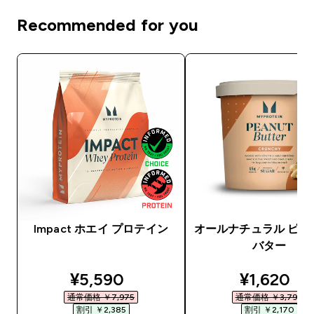
Recommended for you
Impact ホエイ プロテイン
オールナチュラル ピー
バター
discounted price
discounte
¥5,590‎
¥1,620‎
通常価格 ￥7,975‎
通常価格 ￥3,790‎
割引 ￥2,385‎
割引 ￥2,170‎