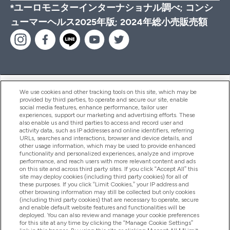
*ユーロモニターインターナショナル調べ; コンシ
ューマーヘルス2025年版; 2024年総小売販売額
ヘルプ＆ガイド
We use cookies and other tracking tools on this site, which may be
provided by third parties, to operate and secure our site, enable
social media features, enhance performance, tailor user
experiences, support our marketing and advertising efforts. These
also enable us and third parties to access and record user and
商品について
activity data, such as IP addresses and online identifiers, referring
URLs, searches and interactions, browser and device details, and
other usage information, which may be used to provide enhanced
functionality and personalized experiences, analyze and improve
会社概要
performance, and reach users with more relevant content and ads
on this site and across third party sites. If you click “Accept All” this
site may deploy cookies (including third party cookies) for all of
these purposes. If you click “Limit Cookies,” your IP address and
特典＆ポイント
other browsing information may still be collected but only cookies
(including third party cookies) that are necessary to operate, secure
and enable default website features and functionalities will be
deployed. You can also review and manage your cookie preferences
for this site at any time by clicking the “Manage Cookie Settings”