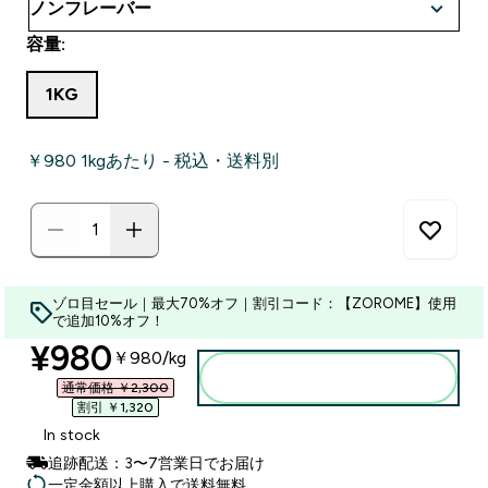
容量:
1KG
￥980‎ 1kgあたり - 税込・送料別
ゾロ目セール｜最大70%オフ｜割引コード：【ZOROME】使用
で追加10%オフ！
discounted price
¥980‎
￥980‎/kg
カートに入れる
通常価格 ￥2,300‎
割引 ￥1,320‎
In stock
追跡配送：3〜7営業日でお届け
一定金額以上購入で送料無料