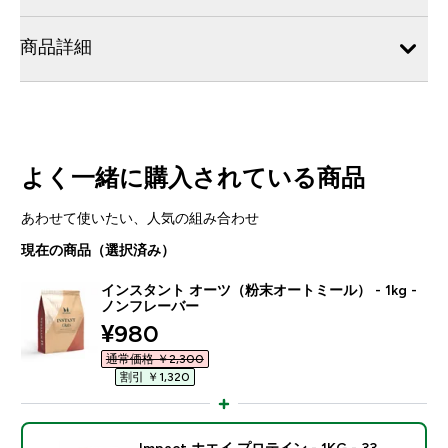
商品詳細
よく一緒に購入されている商品
あわせて使いたい、人気の組み合わせ
現在の商品（選択済み）
インスタント オーツ（粉末オートミール） - 1kg -
ノンフレーバー
discounted price
¥980‎
通常価格 ￥2,300‎
割引 ￥1,320‎
Impact ホエイ プロテイン - 1KG - 33