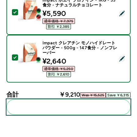
食分 - ナチュラルチョコレート
discounted price
¥5,590‎
この商品を選択 - Impact ホエイ プロテイン - 1KG 
通常価格 ￥7,975‎
割引 ￥2,385‎
Impact クレアチン モノハイドレート
パウダー - 500g - 147食分 - ノンフレ
ーバー
この商品を選択 - Impact クレアチン モノハイドレート パ
discounted price
¥2,640‎
通常価格 ￥5,250‎
割引 ￥2,610‎
合計
￥9,210‎
Was ￥15,525‎
Save ￥6,315‎
まとめてカートに入れる