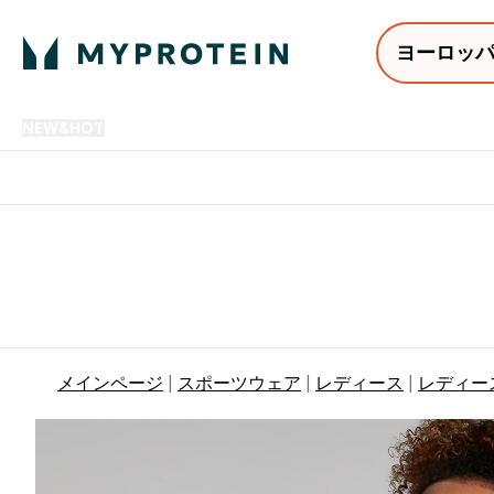
ヨーロッ
NEW&HOT
プロテイン
アミノ酸
サプリメント
プロテ
Enter NEW&HOT submenu
Enter プロテイン submenu
Enter アミノ酸 submenu
Enter サ
⌄
⌄
⌄
⌄
12,000円以上購入で送料無
メインページ
スポーツウェア
レディース
レディース