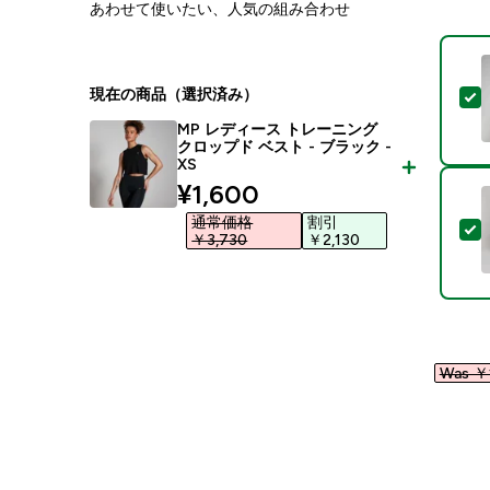
あわせて使いたい、人気の組み合わせ
現在の商品（選択済み）
MP レディース トレーニング
クロップド ベスト - ブラック -
XS
discounted price
¥1,600‎
通常価格
割引
￥3,730‎
￥2,130‎
Was ￥1