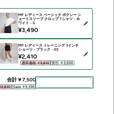
MP レディース ベーシック ボクシー シ
ョートスリーブ クロップ Tシャツ - ホ
この商品を選択 - MP レディース ベーシック ボクシー ショートス
ワイト - S
¥3,490‎
MP レディース トレーニング 3インチ
ショーツ - ブラック - XS
この商品を選択 - MP レディース トレーニング 3インチ ショーツ -
discounted price
¥2,410‎
通常価格 ￥5,610‎
割引 ￥3,200‎
合計
￥7,500‎
まとめてカートに入れる
2,830‎
Save ￥5,330‎