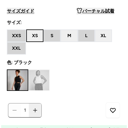
サイズガイド
バーチャル試着
サイズ:
XXS
XS
S
M
L
XL
XXL
色: ブラック