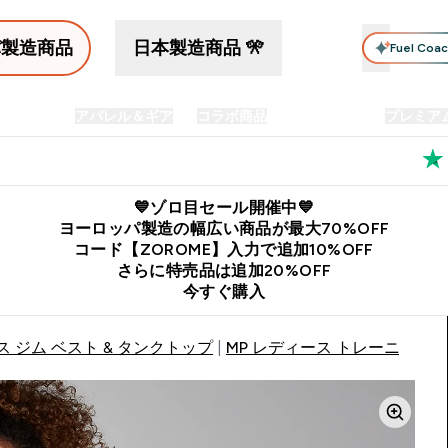
パ製造商品
日本製造商品 🎌
Fuel Coa
イン食品
アパレル＆ギア
コラボ商品
セット商品
プレミア
プリメント submenu
Enter プロテイン食品 submenu
Enter アパレル＆ギア submenu
Enter コラボ商品 submen
⌄
⌄
⌄
料
公式LINE追加で最新お得情報をゲット
公式アプリはこちら
💙ゾロ目セール開催中💙
ヨーロッパ製造の幅広い商品が最大70%OFF
コード【ZOROME】入力で追加10%OFF
さらに特売品は追加20%OFF
今すぐ購入
 ジム ベスト & タンクトップ
MP レディース トレーニング 