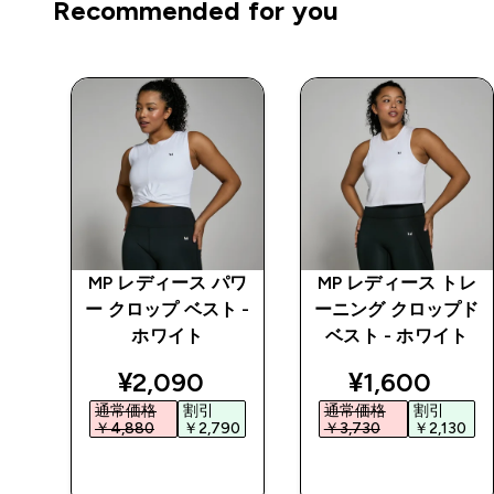
Recommended for you
トレ
MP レディース パワ
MP レディース トレ
ッピ
ー クロップ ベスト -
ーニング クロップド
イト
ホワイト
ベスト - ホワイト
ed price
discounted price
discounted 
¥2,090‎
¥1,600‎
通常価格
割引
通常価格
割引
0‎
￥4,880‎
￥2,790‎
￥3,730‎
￥2,130‎
今すぐ購入
今すぐ購入