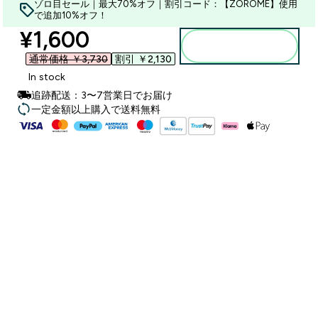
ゾロ目セール｜最大70%オフ｜割引コード：【ZOROME】使用
で追加10%オフ！
discounted price
¥1,600‎
カートに入れる
通常価格 ￥3,730‎
割引 ￥2,130‎
In stock
追跡配送：3〜7営業日でお届け
一定金額以上購入で送料無料