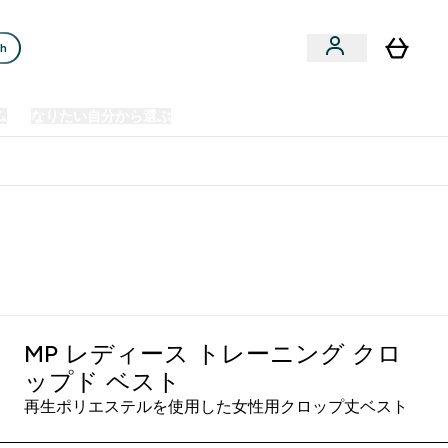
ch
ム
なりたい自分から選ぶ
クリアランスセール
日本製造商品
u
Enter プレミアム submenu
Enter なりたい自分から選ぶ submenu
En
⌄
⌄
⌄
欧州スポーツ栄養No.1ブランド*
クロップド ベスト - ブラック
MP レディース トレーニング クロ
ップド ベスト
再生ポリエステルを使用した女性用クロップ丈ベスト