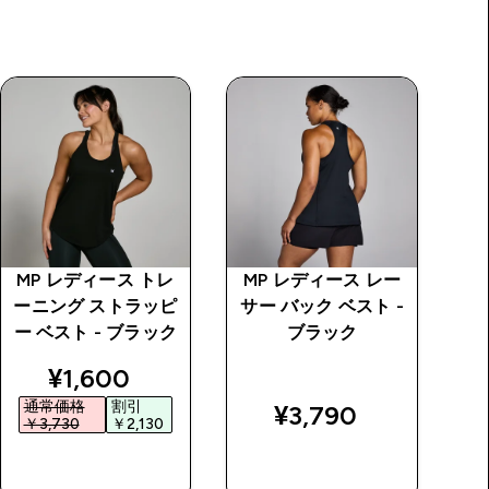
MP レディース トレ
MP レディース レー
M
ーニング ストラッピ
サー バック ベスト -
ー
ー ベスト - ブラック
ブラック
price
discounted price
¥1,600‎
通常価格
割引
¥3,790‎
￥3,730‎
￥2,130‎
￥
今すぐ購入
今すぐ購入