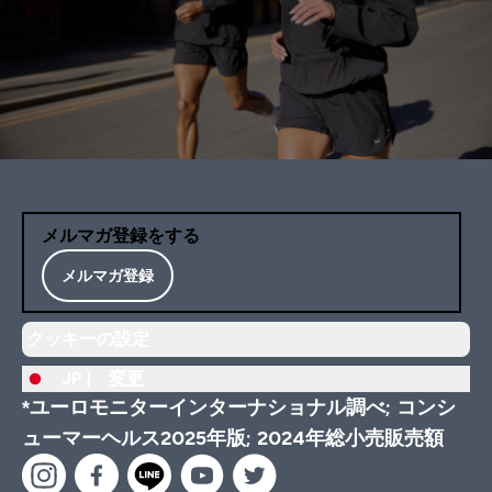
メルマガ登録をする
メルマガ登録
クッキーの設定
JP |
変更
*ユーロモニターインターナショナル調べ; コンシ
ューマーヘルス2025年版; 2024年総小売販売額