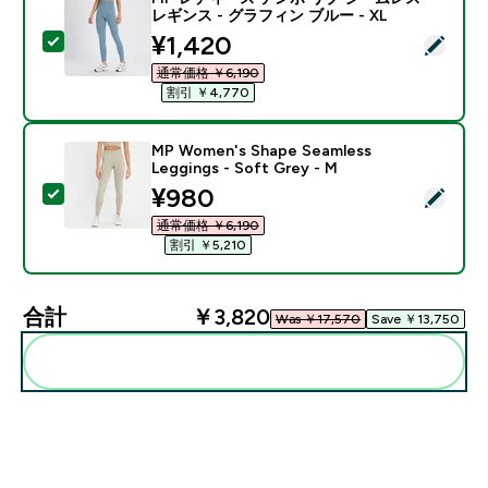
レギンス - グラフィン ブルー - XL
discounted price
¥1,420‎
この商品を選択 - MP レディース テンポ リブ シームレス
通常価格 ￥6,190‎
割引 ￥4,770‎
MP Women's Shape Seamless
Leggings - Soft Grey - M
discounted price
¥980‎
この商品を選択 - MP Women's Shape Seamless Leggings
通常価格 ￥6,190‎
割引 ￥5,210‎
合計
￥3,820‎
Was ￥17,570‎
Save ￥13,750‎
まとめてカートに入れる