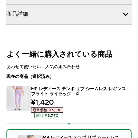
商品詳細
よく一緒に購入されている商品
あわせて使いたい、人気の組み合わせ
現在の商品（選択済み）
MP レディース テンポ リブ シームレス レギンス -
ブライト ライラック - XL
discounted price
¥1,420‎
通常価格 ￥5,190‎
割引 ￥3,770‎
MP レディース テンポ リブ シームレス