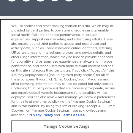
ヘルプ＆ガイド
We use cookies and other tracking tools on this site, which may be
provided by third parties, to operate and secure our site, enable
social media features, enhance performance, tailor user
experiences, support our marketing and advertising efforts. These
also enable us and third parties to access and record user and
商品について
activity data, such as IP addresses and online identifiers, referring
URLs, searches and interactions, browser and device details, and
other usage information, which may be used to provide enhanced
functionality and personalized experiences, analyze and improve
会社概要
performance, and reach users with more relevant content and ads
on this site and across third party sites. If you click “Accept All” this
site may deploy cookies (including third party cookies) for all of
these purposes. If you click “Limit Cookies,” your IP address and
特典＆ポイント
other browsing information may still be collected but only cookies
(including third party cookies) that are necessary to operate, secure
and enable default website features and functionalities will be
deployed. You can also review and manage your cookie preferences
for this site at any time by clicking the “Manage Cookie Settings”
2026 The Hut.com Ltd
link in this banner. By using this site or clicking "Accept All," "Limit
Cookies," or "Manage Cookie Settings," you acknowledge and
accept our
Privacy Policy
and
Terms of Use
.
Manage Cookie Settings