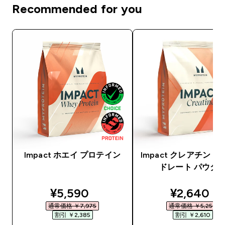
Recommended for you
Impact ホエイ プロテイン
Impact クレアチン 
ドレート パウダ
discounted price
discounte
¥5,590‎
¥2,640‎
通常価格 ￥7,975‎
通常価格 ￥5,250‎
割引 ￥2,385‎
割引 ￥2,610‎