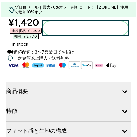
ゾロ目セール｜最大70%オフ｜割引コード：【ZOROME】使用
で追加10%オフ！
discounted price
¥1,420‎
カートに入れる
通常価格 ￥5,190‎
割引 ￥3,770‎
In stock
追跡配送：3〜7営業日でお届け
一定金額以上購入で送料無料
商品概要
特徴
フィット感と生地の構成