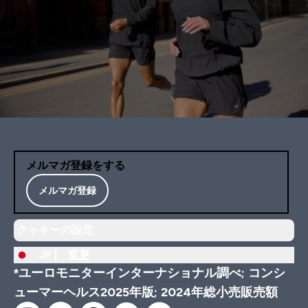
メルマガ登録をする
メルマガ登録
クッキーの設定
JP |
変更
*ユーロモニターインターナショナル調べ; コンシ
ューマーヘルス2025年版; 2024年総小売販売額