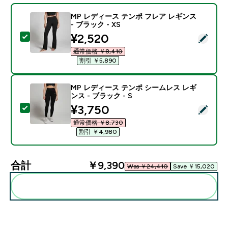
MP レディース テンポ フレア レギンス
- ブラック - XS
discounted price
¥2,520‎
この商品を選択 - MP レディース テンポ フレア レギンス 
通常価格 ￥8,410‎
割引 ￥5,890‎
MP レディース テンポ シームレス レギ
ンス - ブラック - S
discounted price
¥3,750‎
この商品を選択 - MP レディース テンポ シームレス レギ
通常価格 ￥8,730‎
割引 ￥4,980‎
合計
￥9,390‎
Was ￥24,410‎
Save ￥15,020‎
まとめてカートに入れる