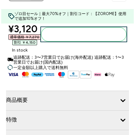
ゾロ目セール｜最大70%オフ｜割引コード：【ZOROME】使用
で追加10%オフ！
discounted price
¥3,120‎
カートに入れる
通常価格 ￥7,270‎
割引 ￥4,150‎
In stock
追跡配送：3〜7営業日でお届け(海外配送) 追跡配送：1〜3
営業日でお届け(国内配送)
一定金額以上購入で送料無料
商品概要
特徴