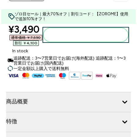
ゾロ目セール｜最大70%オフ｜割引コード：【ZOROME】使用
で追加10%オフ！
discounted price
¥3,490‎
カートに入れる
通常価格 ￥7,590‎
割引 ￥4,100‎
In stock
追跡配送：3〜7営業日でお届け(海外配送) 追跡配送：1〜3
営業日でお届け(国内配送)
一定金額以上購入で送料無料
商品概要
特徴