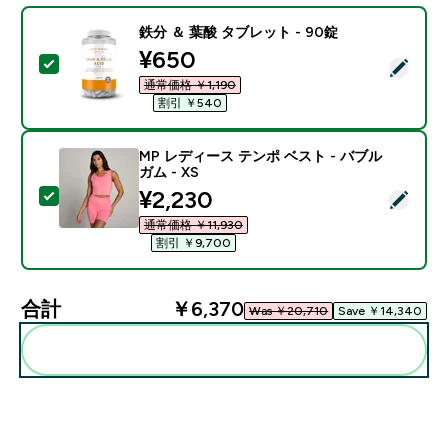
鉄分 ＆ 葉酸 タブレット - 90錠
discounted price
¥650‎
この商品を選択 - 鉄分 ＆ 葉酸 タブレット - 90錠
通常価格 ￥1,190‎
割引 ￥540‎
MP レディース テンポ ベスト - バブル
ガム - XS
discounted price
¥2,230‎
この商品を選択 - MP レディース テンポ ベスト - バブル
通常価格 ￥11,930‎
割引 ￥9,700‎
合計
￥6,370‎
Was ￥20,710‎
Save ￥14,340‎
まとめてカートに入れる