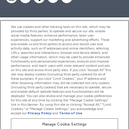
ヘルプ＆ガイド
We use cookies and other tracking tools on this site, which may be
provided by third parties, to operate and secure our site, enable
social media features, enhance performance, tailor user
experiences, support our marketing and advertising efforts. These
also enable us and third parties to access and record user and
商品について
activity data, such as IP addresses and online identifiers, referring
URLs, searches and interactions, browser and device details, and
other usage information, which may be used to provide enhanced
functionality and personalized experiences, analyze and improve
会社概要
performance, and reach users with more relevant content and ads
on this site and across third party sites. If you click “Accept All” this
site may deploy cookies (including third party cookies) for all of
these purposes. If you click “Limit Cookies,” your IP address and
特典＆ポイント
other browsing information may still be collected but only cookies
(including third party cookies) that are necessary to operate, secure
and enable default website features and functionalities will be
deployed. You can also review and manage your cookie preferences
for this site at any time by clicking the “Manage Cookie Settings”
2026 The Hut.com Ltd
link in this banner. By using this site or clicking "Accept All," "Limit
Cookies," or "Manage Cookie Settings," you acknowledge and
accept our
Privacy Policy
and
Terms of Use
.
Manage Cookie Settings