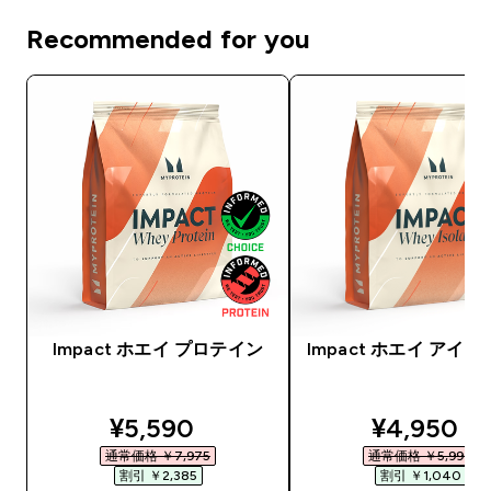
Recommended for you
Impact ホエイ プロテイン
Impact ホエイ アイ
discounted price
discounte
¥5,590‎
¥4,950‎
通常価格 ￥7,975‎
通常価格 ￥5,990‎
割引 ￥2,385‎
割引 ￥1,040‎