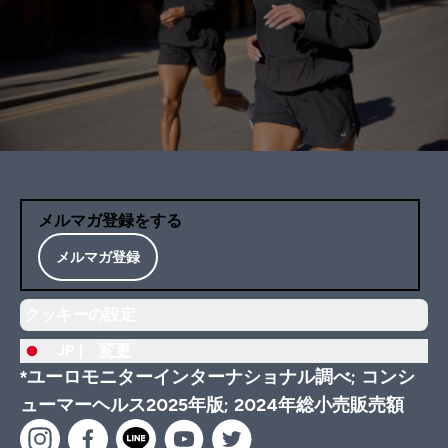
メルマガ登録をする
メルマガ登録
クッキーの設定
JP |
変更
*ユーロモニターインターナショナル調べ; コンシ
ューマーヘルス2025年版; 2024年総小売販売額