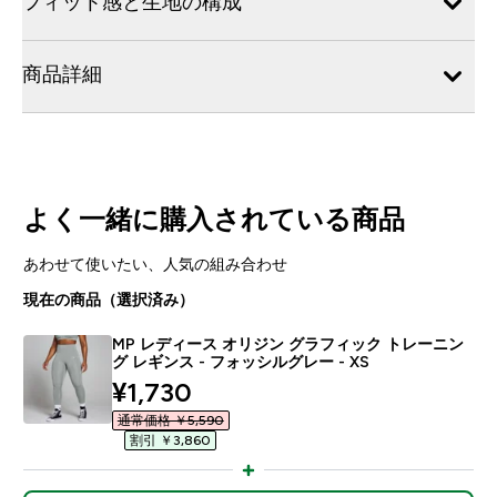
フィット感と生地の構成
商品詳細
よく一緒に購入されている商品
あわせて使いたい、人気の組み合わせ
現在の商品（選択済み）
MP レディース オリジン グラフィック トレーニン
グ レギンス - フォッシルグレー - XS
discounted price
¥1,730‎
通常価格 ￥5,590‎
割引 ￥3,860‎