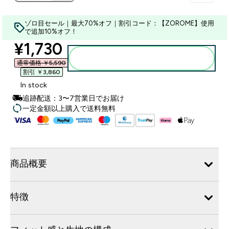
ゾロ目セール｜最大70%オフ｜割引コード：【ZOROME】使用
で追加10%オフ！
discounted price
¥1,730‎
カートに入れる
通常価格 ￥5,590‎
割引 ￥3,860‎
In stock
追跡配送：3〜7営業日でお届け
一定金額以上購入で送料無料
商品概要
特徴