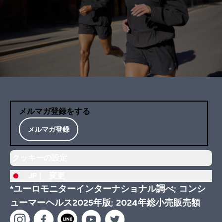
メルマガ登録をする
メルマガ登録
クッキーの設定
JP |
変更
*ユーロモニターインターナショナル調べ; コンシ
ューマーヘルス2025年版; 2024年総小売販売額