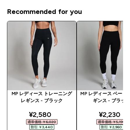
Recommended for you
MP レディース トレーニング
MP レディース ベーシ
レギンス - ブラック
ギンス - ブラッ
discounted price
discounte
¥2,580‎
¥2,230‎
通常価格 ￥6,020‎
通常価格 ￥5,190‎
割引 ￥3,440‎
割引 ￥2,960‎