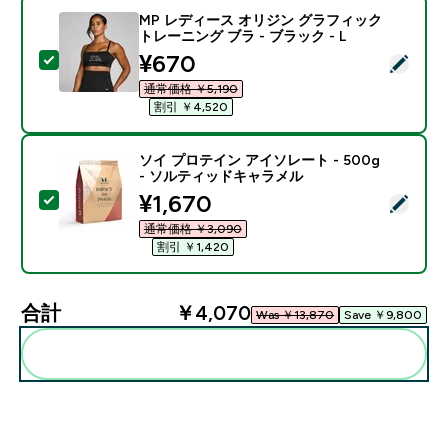
MP レディース オリジン グラフィック
トレーニング ブラ - ブラック - L
discounted price
¥670‎
この商品を選択 - MP レディース オリジン グラフィック
通常価格 ￥5,190‎
割引 ￥4,520‎
ソイ プロテイン アイソレート - 500g
- ソルティッドキャラメル
discounted price
¥1,670‎
この商品を選択 - ソイ プロテイン アイソレート - 50
通常価格 ￥3,090‎
割引 ￥1,420‎
合計
￥4,070‎
Was ￥13,870‎
Save ￥9,800‎
まとめてカートに入れる