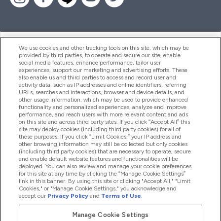
ヘルプ＆ガイド
We use cookies and other tracking tools on this site, which may be
provided by third parties, to operate and secure our site, enable
social media features, enhance performance, tailor user
experiences, support our marketing and advertising efforts. These
also enable us and third parties to access and record user and
商品について
activity data, such as IP addresses and online identifiers, referring
URLs, searches and interactions, browser and device details, and
other usage information, which may be used to provide enhanced
functionality and personalized experiences, analyze and improve
会社概要
performance, and reach users with more relevant content and ads
on this site and across third party sites. If you click “Accept All” this
site may deploy cookies (including third party cookies) for all of
these purposes. If you click “Limit Cookies,” your IP address and
特典＆ポイント
other browsing information may still be collected but only cookies
(including third party cookies) that are necessary to operate, secure
and enable default website features and functionalities will be
deployed. You can also review and manage your cookie preferences
for this site at any time by clicking the “Manage Cookie Settings”
2026 The Hut.com Ltd
link in this banner. By using this site or clicking "Accept All," "Limit
Cookies," or "Manage Cookie Settings," you acknowledge and
accept our
Privacy Policy
and
Terms of Use
.
Manage Cookie Settings