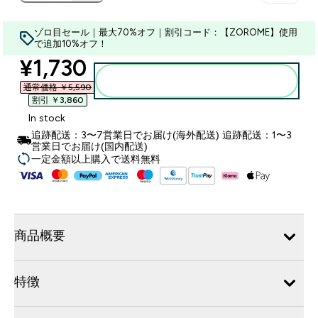
ゾロ目セール｜最大70%オフ｜割引コード：【ZOROME】使用
で追加10%オフ！
discounted price
¥1,730‎
カートに入れる
通常価格 ￥5,590‎
割引 ￥3,860‎
In stock
追跡配送：3〜7営業日でお届け(海外配送) 追跡配送：1〜3
営業日でお届け(国内配送)
一定金額以上購入で送料無料
商品概要
特徴