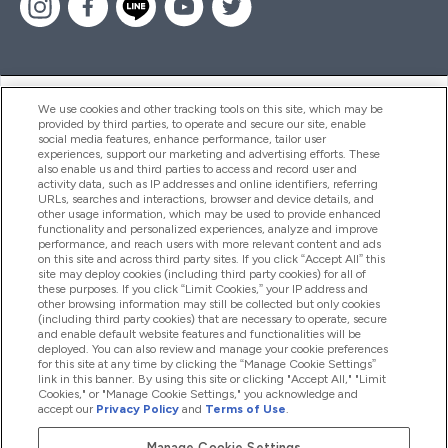
ヘルプ＆ガイド
We use cookies and other tracking tools on this site, which may be
provided by third parties, to operate and secure our site, enable
social media features, enhance performance, tailor user
experiences, support our marketing and advertising efforts. These
also enable us and third parties to access and record user and
商品について
activity data, such as IP addresses and online identifiers, referring
URLs, searches and interactions, browser and device details, and
other usage information, which may be used to provide enhanced
functionality and personalized experiences, analyze and improve
会社概要
performance, and reach users with more relevant content and ads
on this site and across third party sites. If you click “Accept All” this
site may deploy cookies (including third party cookies) for all of
these purposes. If you click “Limit Cookies,” your IP address and
特典＆ポイント
other browsing information may still be collected but only cookies
(including third party cookies) that are necessary to operate, secure
and enable default website features and functionalities will be
deployed. You can also review and manage your cookie preferences
for this site at any time by clicking the “Manage Cookie Settings”
2026 The Hut.com Ltd
link in this banner. By using this site or clicking "Accept All," "Limit
Cookies," or "Manage Cookie Settings," you acknowledge and
accept our
Privacy Policy
and
Terms of Use
.
Manage Cookie Settings