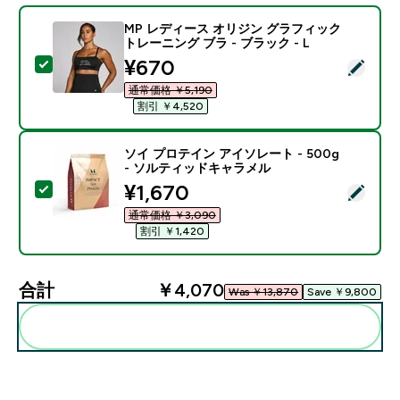
MP レディース オリジン グラフィック
トレーニング ブラ - ブラック - L
discounted price
¥670‎
この商品を選択 - MP レディース オリジン グラフィック
通常価格 ￥5,190‎
割引 ￥4,520‎
ソイ プロテイン アイソレート - 500g
- ソルティッドキャラメル
discounted price
¥1,670‎
この商品を選択 - ソイ プロテイン アイソレート - 50
通常価格 ￥3,090‎
割引 ￥1,420‎
合計
￥4,070‎
Was ￥13,870‎
Save ￥9,800‎
まとめてカートに入れる