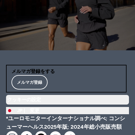
メルマガ登録をする
メルマガ登録
クッキーの設定
JP |
変更
*ユーロモニターインターナショナル調べ; コンシ
ューマーヘルス2025年版; 2024年総小売販売額