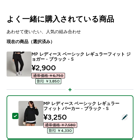
よく一緒に購入されている商品
あわせて使いたい、人気の組み合わせ
現在の商品（選択済み）
MP レディース ベーシック レギュラーフィット ジ
ョガー - ブラック - S
discounted price
¥2,900‎
通常価格 ￥6,750‎
割引 ￥3,850‎
MP レディース ベーシック レギュラー
フィット パーカー - ブラック - S
discounted price
¥3,250‎
この商品を選択 - MP レディース ベーシック レギュラー
通常価格 ￥7,580‎
割引 ￥4,330‎