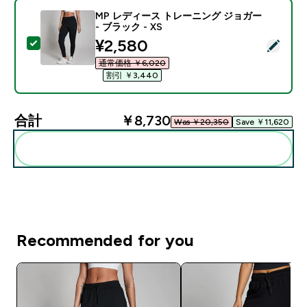
MP レディース トレーニング ジョガー
- ブラック - XS
discounted price
¥2,580‎
この商品を選択 - MP レディース トレーニング ジョガー 
通常価格 ￥6,020‎
割引 ￥3,440‎
合計
￥8,730‎
Was ￥20,350‎
Save ￥11,620‎
まとめてカートに入れる
Recommended for you