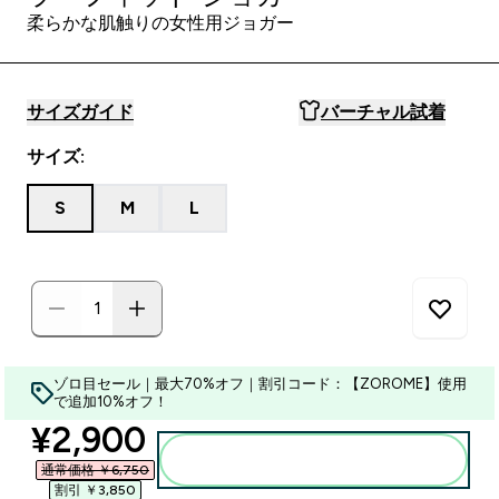
柔らかな肌触りの女性用ジョガー
サイズガイド
バーチャル試着
サイズ:
S
M
L
ゾロ目セール｜最大70%オフ｜割引コード：【ZOROME】使用
で追加10%オフ！
discounted price
¥2,900‎
カートに入れる
通常価格 ￥6,750‎
割引 ￥3,850‎