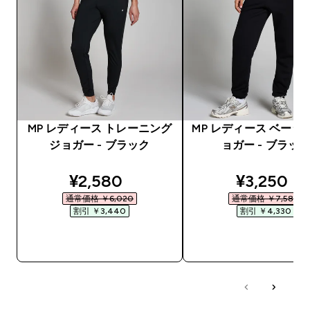
MP レディース トレーニング
MP レディース ベーシ
ジョガー - ブラック
ョガー - ブラッ
discounted price
discounte
¥2,580‎
¥3,250‎
通常価格 ￥6,020‎
通常価格 ￥7,580‎
割引 ￥3,440‎
割引 ￥4,330‎
今すぐ購入
今すぐ購入