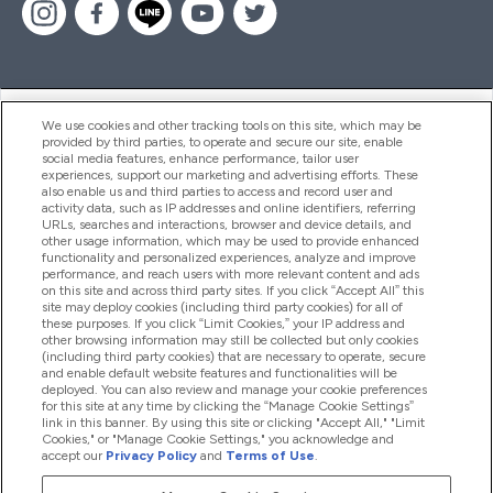
ヘルプ＆ガイド
We use cookies and other tracking tools on this site, which may be
provided by third parties, to operate and secure our site, enable
social media features, enhance performance, tailor user
experiences, support our marketing and advertising efforts. These
also enable us and third parties to access and record user and
商品について
activity data, such as IP addresses and online identifiers, referring
URLs, searches and interactions, browser and device details, and
other usage information, which may be used to provide enhanced
functionality and personalized experiences, analyze and improve
会社概要
performance, and reach users with more relevant content and ads
on this site and across third party sites. If you click “Accept All” this
site may deploy cookies (including third party cookies) for all of
these purposes. If you click “Limit Cookies,” your IP address and
特典＆ポイント
other browsing information may still be collected but only cookies
(including third party cookies) that are necessary to operate, secure
and enable default website features and functionalities will be
deployed. You can also review and manage your cookie preferences
for this site at any time by clicking the “Manage Cookie Settings”
2026 The Hut.com Ltd
link in this banner. By using this site or clicking "Accept All," "Limit
Cookies," or "Manage Cookie Settings," you acknowledge and
accept our
Privacy Policy
and
Terms of Use
.