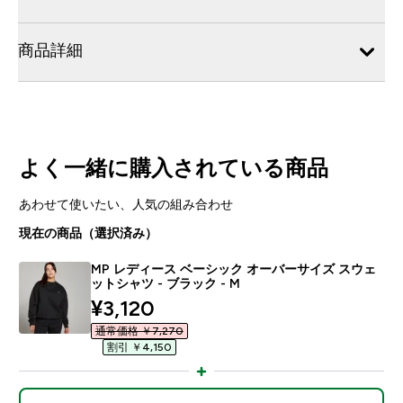
商品詳細
よく一緒に購入されている商品
あわせて使いたい、人気の組み合わせ
現在の商品（選択済み）
MP レディース ベーシック オーバーサイズ スウェ
ットシャツ - ブラック - M
discounted price
¥3,120‎
通常価格 ￥7,270‎
割引 ￥4,150‎