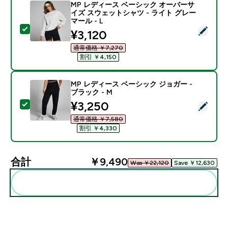
MP レディース ベーシック オーバーサ
イズ スウェットシャツ - ライト グレー
マール - L
この商品を選択 - MP レディース ベーシック オーバーサ
discounted price
¥3,120‎
通常価格 ￥7,270‎
割引 ￥4,150‎
MP レディース ベーシック ジョガー -
ブラック - M
discounted price
¥3,250‎
この商品を選択 - MP レディース ベーシック ジョガー -
通常価格 ￥7,580‎
割引 ￥4,330‎
合計
￥9,490‎
Was ￥22,120‎
Save ￥12,630‎
まとめてカートに入れる