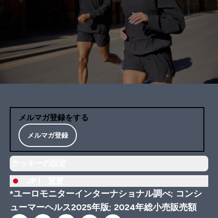
メルマガ登録をする
メルマガ登録
クッキーの設定
JP |
変更
*ユーロモニターインターナショナル調べ; コンシ
ューマーヘルス2025年版; 2024年総小売販売額