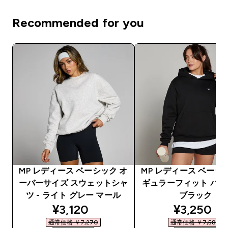
Recommended for you
MP レディース ベーシック オ
MP レディース ベーシ
ーバーサイズ スウェットシャ
ギュラーフィット パーカ
ツ - ライト グレー マール
ブラック
discounted price
discounte
¥3,120‎
¥3,250‎
通常価格 ￥7,270‎
通常価格 ￥7,580‎