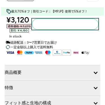
最大70%オフ｜割引コード：【MPJP】使用で5%オフ！
discounted price
¥3,120‎
カートに入れる
通常価格 ￥7,270‎
割引 ￥4,150‎
In stock
追跡配送：3〜7営業日でお届け
一定金額以上購入で送料無料
商品概要
特徴
フィット感と生地の構成