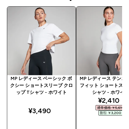
MP レディース ベーシック ボ
MP レディース テンポ
クシー ショートスリーブ クロ
フィット ショートスリ
ップ Tシャツ - ホワイト
シャツ - ホワイ
discounte
¥2,410‎
通常価格 ￥5,610‎
¥3,490‎
割引 ￥3,200‎
今すぐ購入
今すぐ購入