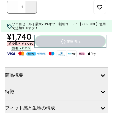
ゾロ目セール｜最大70%オフ｜割引コード：【ZOROME】使用
で追加10%オフ！
discounted price
¥1,740‎
在庫切れ
通常価格 ￥4,050‎
割引 ￥2,310‎
商品概要
特徴
フィット感と生地の構成