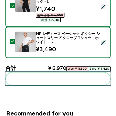
ック - L
この商品を選択 - MP レディース ベーシック ボディ フ
discounted price
¥1,740‎
通常価格 ￥4,050‎
割引 ￥2,310‎
MP レディース ベーシック ボクシー シ
ョートスリーブ クロップ Tシャツ - ホ
この商品を選択 - MP レディース ベーシック ボクシー 
ワイト - S
¥3,490‎
合計
￥6,970‎
Was ￥11,590‎
Save ￥4,620‎
まとめてカートに入れる
Recommended for you