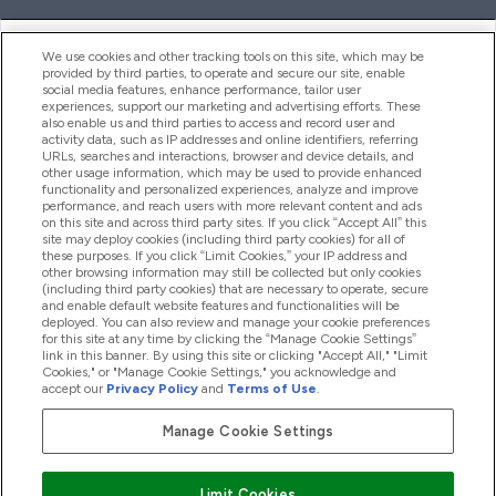
ヘルプ＆ガイド
We use cookies and other tracking tools on this site, which may be
provided by third parties, to operate and secure our site, enable
social media features, enhance performance, tailor user
experiences, support our marketing and advertising efforts. These
also enable us and third parties to access and record user and
商品について
activity data, such as IP addresses and online identifiers, referring
URLs, searches and interactions, browser and device details, and
other usage information, which may be used to provide enhanced
functionality and personalized experiences, analyze and improve
会社概要
performance, and reach users with more relevant content and ads
on this site and across third party sites. If you click “Accept All” this
site may deploy cookies (including third party cookies) for all of
these purposes. If you click “Limit Cookies,” your IP address and
特典＆ポイント
other browsing information may still be collected but only cookies
(including third party cookies) that are necessary to operate, secure
and enable default website features and functionalities will be
deployed. You can also review and manage your cookie preferences
for this site at any time by clicking the “Manage Cookie Settings”
2026 The Hut.com Ltd
link in this banner. By using this site or clicking "Accept All," "Limit
Cookies," or "Manage Cookie Settings," you acknowledge and
accept our
Privacy Policy
and
Terms of Use
.
Manage Cookie Settings
Pay with
Limit Cookies