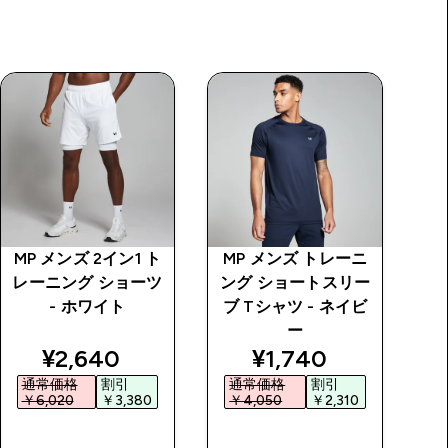
MP メンズ 2イン1 ト
MP メンズ トレーニ
M
レーニング ショーツ
ング ショートスリー
ー
- ホワイト
ブ Tシャツ - ネイビ
T
ー
price
discounted price
discounted price
¥2,640‎
¥1,740‎
通常価格
割引
通常価格
割引
￥6,020‎
￥3,380‎
￥4,050‎
￥2,310‎
￥
今すぐ購入
今すぐ購入