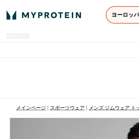
ヨーロッ
NEW&HOT
プロテイン
アミノ酸
サプリメント
プロテ
Enter NEW&HOT submenu
Enter プロテイン submenu
Enter アミノ酸 submenu
Enter サ
⌄
⌄
⌄
⌄
12,000円以上購入で送料無
メインページ
スポーツウェア
メンズ ジムウェア ト