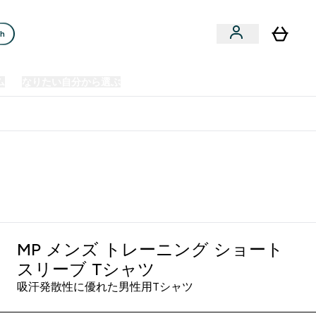
ch
ム
なりたい自分から選ぶ
クリアランスセール
日本製造商品
u
Enter プレミアム submenu
Enter なりたい自分から選ぶ submenu
En
⌄
⌄
⌄
欧州スポーツ栄養No.1ブランド*
ホワイト
MP メンズ トレーニング ショート
スリーブ Tシャツ
吸汗発散性に優れた男性用Tシャツ