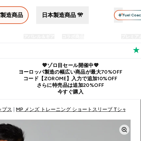
パ製造商品
日本製造商品 🎌
Fuel Coa
イン食品
アパレル＆ギア
コラボ商品
セット商品
プレミア
プリメント submenu
Enter プロテイン食品 submenu
Enter アパレル＆ギア submenu
Enter コラボ商品 submen
⌄
⌄
⌄
料
公式LINE追加で最新お得情報をゲット
公式アプリはこちら
💙ゾロ目セール開催中💙
ヨーロッパ製造の幅広い商品が最大70%OFF
コード【ZOROME】入力で追加10%OFF
さらに特売品は追加20%OFF
今すぐ購入
ップス
MP メンズ トレーニング ショートスリーブ Tシャツ - 