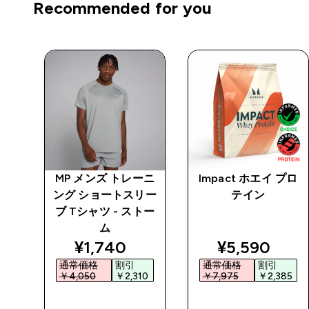
Recommended for you
ーニ
MP メンズ トレーニ
Impact ホエイ プロ
リー
ング ショートスリー
テイン
トー
ブ Tシャツ - ストー
ム
ed price
discounted price
discounted 
¥1,740‎
¥5,590‎
通常価格
割引
通常価格
割引
0‎
￥4,050‎
￥2,310‎
￥7,975‎
￥2,385‎
今すぐ購入
今すぐ購入