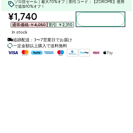
ゾロ目セール｜最大70%オフ｜割引コード：【ZOROME】使用
で追加10%オフ！
discounted price
¥1,740‎
カートに入れる
通常価格 ￥4,050‎
割引 ￥2,310‎
In stock
追跡配送：3〜7営業日でお届け
一定金額以上購入で送料無料