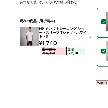
あわせて使いたい、人気の組み合わせ
現在の商品（選択済み）
MP メンズ トレーニング ショ
ートスリーブ Tシャツ - ホワイ
ト - S
discounted price
¥1,740‎
通常価格
割引
￥4,050‎
￥2,310‎
Was ￥1