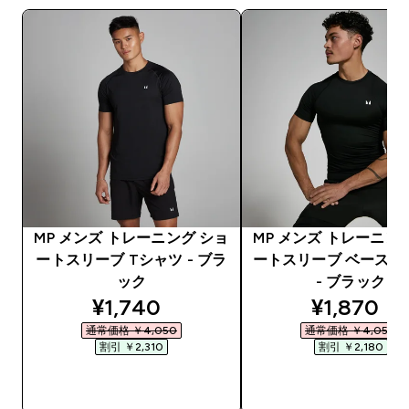
MP メンズ トレーニング ショ
MP メンズ トレーニン
ートスリーブ Tシャツ - ブラ
ートスリーブ ベースレ
ック
- ブラック
discounted price
discounte
¥1,740‎
¥1,870‎
通常価格 ￥4,050‎
通常価格 ￥4,050‎
割引 ￥2,310‎
割引 ￥2,180‎
今すぐ購入
今すぐ購入