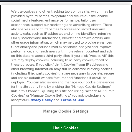
ヘルプ＆ガイド
We use cookies and other tracking tools on this site, which may be
provided by third parties, to operate and secure our site, enable
social media features, enhance performance, tailor user
experiences, support our marketing and advertising efforts. These
also enable us and third parties to access and record user and
商品について
activity data, such as IP addresses and online identifiers, referring
URLs, searches and interactions, browser and device details, and
other usage information, which may be used to provide enhanced
functionality and personalized experiences, analyze and improve
会社概要
performance, and reach users with more relevant content and ads
on this site and across third party sites. If you click “Accept All” this
site may deploy cookies (including third party cookies) for all of
these purposes. If you click “Limit Cookies,” your IP address and
特典＆ポイント
other browsing information may still be collected but only cookies
(including third party cookies) that are necessary to operate, secure
and enable default website features and functionalities will be
deployed. You can also review and manage your cookie preferences
for this site at any time by clicking the “Manage Cookie Settings”
2026 The Hut.com Ltd
link in this banner. By using this site or clicking "Accept All," "Limit
Cookies," or "Manage Cookie Settings," you acknowledge and
accept our
Privacy Policy
and
Terms of Use
.
Manage Cookie Settings
Pay with
Limit Cookies