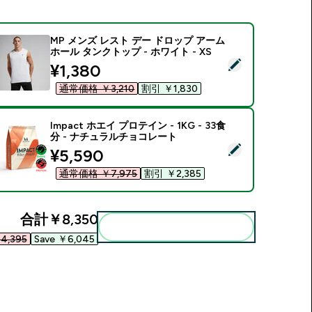
MP メンズ レスト デー ドロップ アーム
ホール タンクトップ - ホワイト - XS
この商品を選択 - MP メンズ レスト デー ドロップ アームホール 
discounted price
¥1,380‎
通常価格 ￥3,210‎
割引 ￥1,830‎
Impact ホエイ プロテイン - 1KG - 33食
分 - ナチュラルチョコレート
この商品を選択 - Impact ホエイ プロテイン - 1KG - 33食分
discounted price
¥5,590‎
通常価格 ￥7,975‎
割引 ￥2,385‎
合計
￥8,350‎
まとめてカートに入れる
4,395‎
Save ￥6,045‎