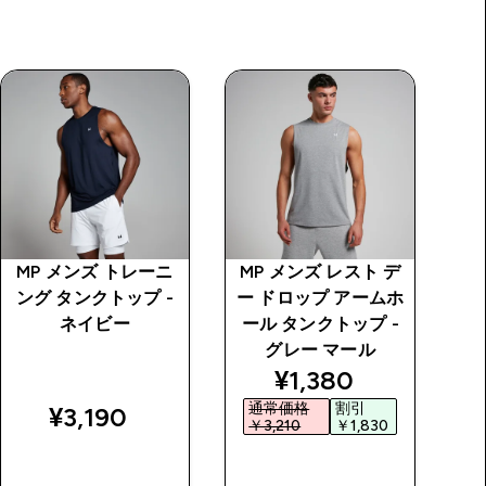
MP メンズ トレーニ
MP メンズ レスト デ
M
ング タンクトップ -
ー ドロップ アームホ
ン
ネイビー
ール タンクトップ -
ブ
グレー マール
price
discounted price
¥1,380‎
通常価格
割引
¥3,190‎
￥3,210‎
￥1,830‎
￥
今すぐ購入
今すぐ購入