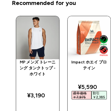
Recommended for you
 デ
MP メンズ トレーニ
Impact ホエイ プロ
ムホ
ング タンクトップ -
テイン
 -
ホワイト
ed price
discounted 
¥5,590‎
通常価格
割引
¥3,190‎
‎
￥7,975‎
￥2,385‎
今すぐ購入
今すぐ購入