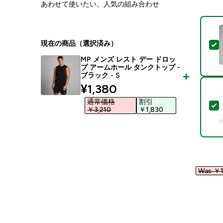
あわせて使いたい、人気の組み合わせ
現在の商品（選択済み）
MP メンズ レスト デー ドロッ
プ アームホール タンクトップ -
ブラック - S
discounted price
¥1,380‎
通常価格
割引
￥3,210‎
￥1,830‎
Was ￥1