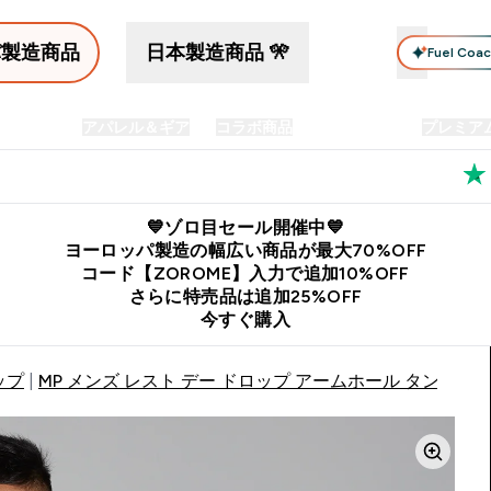
パ製造商品
日本製造商品 🎌
Fuel Coa
イン食品
アパレル＆ギア
コラボ商品
セット商品
プレミア
プリメント submenu
Enter プロテイン食品 submenu
Enter アパレル＆ギア submenu
Enter コラボ商品 submen
⌄
⌄
⌄
料
公式LINE追加で最新お得情報をゲット
公式アプリはこちら
💙ゾロ目セール開催中💙
ヨーロッパ製造の幅広い商品が最大70%OFF
コード【ZOROME】入力で追加10%OFF
さらに特売品は追加25%OFF
今すぐ購入
ップ
MP メンズ レスト デー ドロップ アームホール タンクトッ