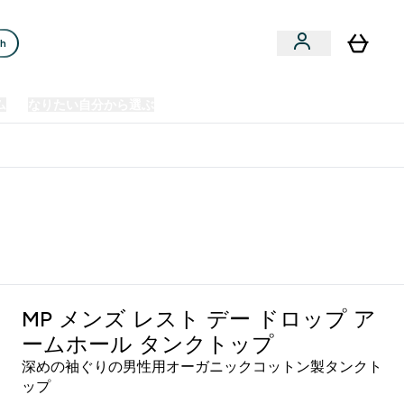
ch
ム
なりたい自分から選ぶ
クリアランスセール
日本製造商品
u
Enter プレミアム submenu
Enter なりたい自分から選ぶ submenu
En
⌄
⌄
⌄
欧州スポーツ栄養No.1ブランド*
プ - ブラック
MP メンズ レスト デー ドロップ ア
ームホール タンクトップ
深めの袖ぐりの男性用オーガニックコットン製タンクト
ップ