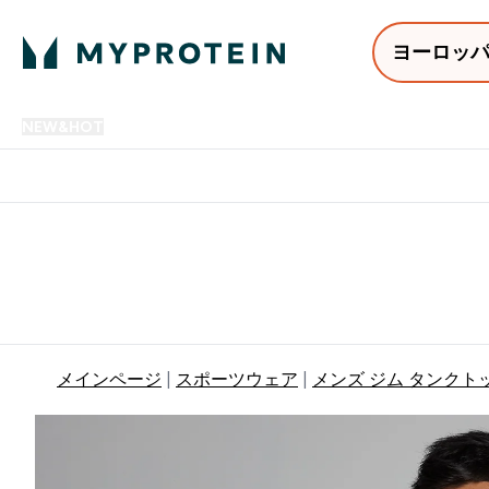
ヨーロッ
NEW&HOT
プロテイン
アミノ酸
サプリメント
プロテ
Enter NEW&HOT submenu
Enter プロテイン submenu
Enter アミノ酸 submenu
Enter サ
⌄
⌄
⌄
⌄
12,000円以上購入で送料無
メインページ
スポーツウェア
メンズ ジム タンクト