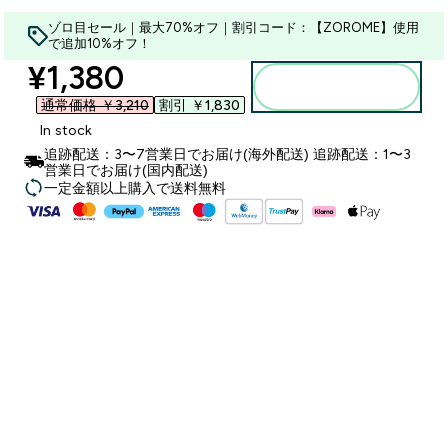
ゾロ目セール｜最大70%オフ｜割引コード：【ZOROME】使用
で追加10%オフ！
discounted price
¥1,380‎
カートに入れる
通常価格 ￥3,210‎
割引 ￥1,830‎
In stock
追跡配送：3〜7営業日でお届け(海外配送) 追跡配送：1〜3
営業日でお届け(国内配送)
一定金額以上購入で送料無料