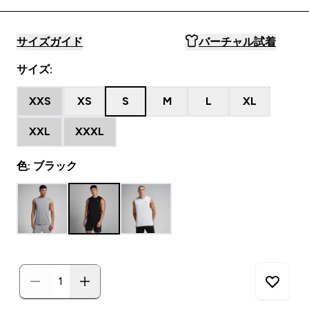
サイズガイド
バーチャル試着
サイズ:
XXS
XS
S
M
L
XL
XXL
XXXL
色: ブラック