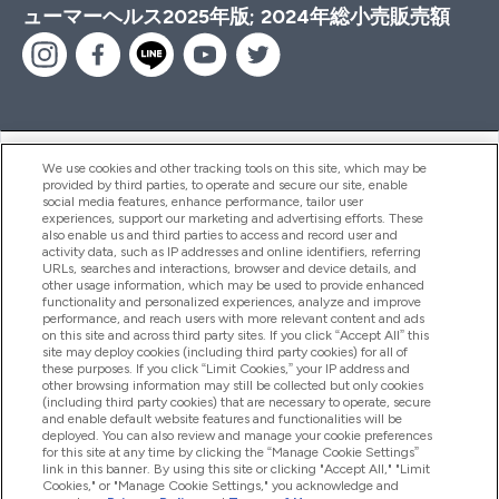
ューマーヘルス2025年版; 2024年総小売販売額
ヘルプ＆ガイド
We use cookies and other tracking tools on this site, which may be
provided by third parties, to operate and secure our site, enable
social media features, enhance performance, tailor user
experiences, support our marketing and advertising efforts. These
also enable us and third parties to access and record user and
商品について
activity data, such as IP addresses and online identifiers, referring
URLs, searches and interactions, browser and device details, and
other usage information, which may be used to provide enhanced
functionality and personalized experiences, analyze and improve
会社概要
performance, and reach users with more relevant content and ads
on this site and across third party sites. If you click “Accept All” this
site may deploy cookies (including third party cookies) for all of
these purposes. If you click “Limit Cookies,” your IP address and
特典＆ポイント
other browsing information may still be collected but only cookies
(including third party cookies) that are necessary to operate, secure
and enable default website features and functionalities will be
deployed. You can also review and manage your cookie preferences
for this site at any time by clicking the “Manage Cookie Settings”
2026 The Hut.com Ltd
link in this banner. By using this site or clicking "Accept All," "Limit
Cookies," or "Manage Cookie Settings," you acknowledge and