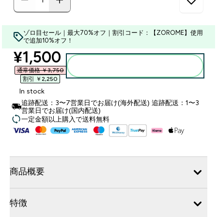
ゾロ目セール｜最大70%オフ｜割引コード：【ZOROME】使用
で追加10%オフ！
discounted price
¥1,500‎
カートに入れる
通常価格 ￥3,750‎
割引 ￥2,250‎
In stock
追跡配送：3〜7営業日でお届け(海外配送) 追跡配送：1〜3
営業日でお届け(国内配送)
一定金額以上購入で送料無料
商品概要
特徴