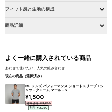
フィット感と生地の構成
商品詳細
よく一緒に購入されている商品
あわせて使いたい、人気の組み合わせ
現在の商品（選択済み）
MP メンズ パフォーマンス ショートスリーブ Tシ
ャツ - クローム マール - S
discounted price
¥1,500‎
通常価格 ￥3,750‎
割引 ￥2,250‎