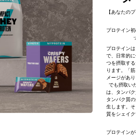
【あなたのプ
プロテイン初
プロテインは
で、日常的に
つを摂取する
ります。「筋
メージがあり
でも摂取い
は、タンパク
タンパク質の
生します。そ
質をシェイク
プロテインが