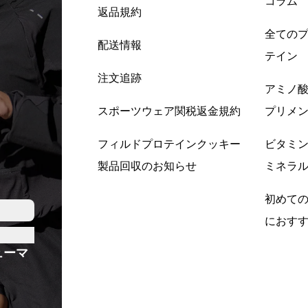
コラム
返品規約
全ての
配送情報
テイン
注文追跡
アミノ
スポーツウェア関税返金規約
プリメ
フィルドプロテインクッキー
ビタミ
製品回収のお知らせ
ミネラ
初めて
におす
ューマ