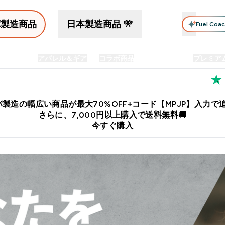
パ製造商品
日本製造商品 🎌
Fuel Coa
イン食品
アパレル＆ギア
コラボ商品
セット商品
プレミア
プリメント submenu
Enter プロテイン食品 submenu
Enter アパレル＆ギア submenu
Enter コラボ商品 submen
⌄
⌄
⌄
料
公式LINE追加で最新お得情報をゲット
公式アプリはこちら
製造の幅広い商品が最大70%OFF+コード【MPJP】入力で追
さらに、7,000円以上購入で送料無料🚚
今すぐ購入