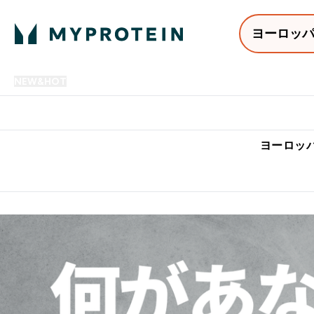
ヨーロッ
NEW&HOT
プロテイン
アミノ酸
サプリメント
プロテ
Enter NEW&HOT submenu
Enter プロテイン submenu
Enter アミノ酸 submenu
Enter サ
⌄
⌄
⌄
⌄
7,000円以上購入で送料無
ヨーロッパ