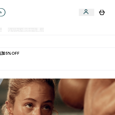
ch
ム
なりたい自分から選ぶ
クリアランスセール
日本製造商品
u
Enter プレミアム submenu
Enter なりたい自分から選ぶ submenu
En
⌄
⌄
⌄
欧州スポーツ栄養No.1ブランド*
加5%OFF