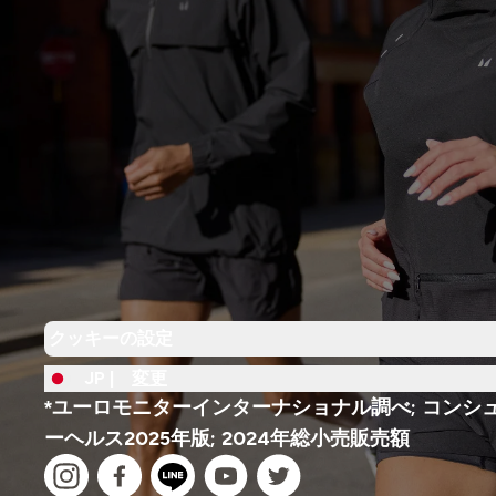
クッキーの設定
JP |
変更
*ユーロモニターインターナショナル調べ; コンシ
ーヘルス2025年版; 2024年総小売販売額