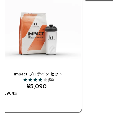
Impact プロテイン セット
(56)
3.88 out of 5 stars
¥5,090‎
5,090‎/kg
今すぐ購入